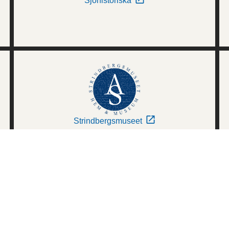
Sjöhistoriska
Strindbergsmuseet