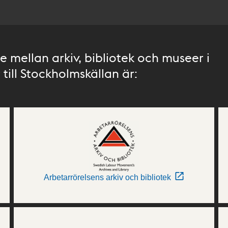
 mellan arkiv, bibliotek och museer i
till Stockholmskällan är:
Arbetarrörelsens arkiv och bibliotek