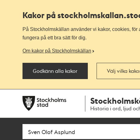
Kakor på stockholmskallan
.st
På Stockholmskällan använder vi kakor, cookies, för a
fungera på ett bra sätt för dig.
Om kakor på Stockholmskällan
Godkänn alla kakor
Välj vilka kak
Till
Till
Stockholmsk
navigationen
huvudinnehållet
Historia i ord, ljud oc
Sök
Fritextsök