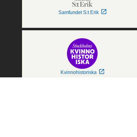
Samfundet S:t Erik
Kvinnohistoriska
Världskulturmuseerna