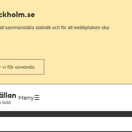
ockholm.se
tt sammanställa statistik och för att webbplatsen ska
or vi får använda
ällan
Meny
h bild