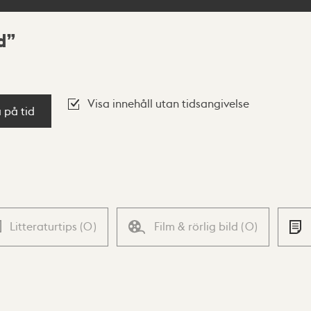
d
Visa innehåll utan tidsangivelse
a på tid
Litteraturtips
(
0
)
Film & rörlig bild
(
0
)