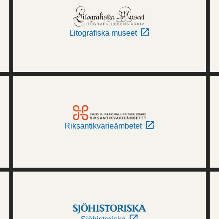
Litografiska museet
Riksantikvarieämbetet