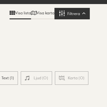
Visa karta
Visa lista
Filtrera
Filtrera
Text
(
1
)
Ljud
(
0
)
Karta
(
0
)