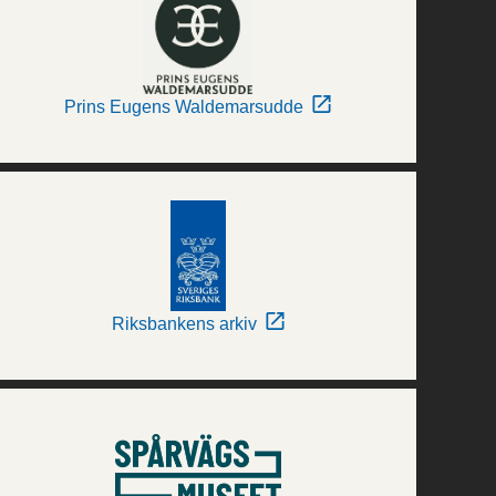
Prins Eugens Waldemarsudde
Riksbankens arkiv