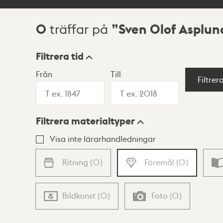
0
Sven Olof Asplun
träffar på
Sökresultat
Filtrera tid
Från
Till
Visningsläge
Filtrer
Filtrera materialtyper
Lista
Karta
Visa inte lärarhandledningar
Ritning
(
0
)
Föremål
(
0
)
Bildkonst
(
0
)
Foto
(
0
)