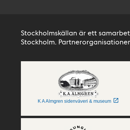
Stockholmskällan är ett samarbete
Stockholm. Partnerorganisationer 
K A Almgren sidenväveri & museum