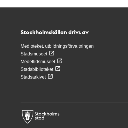
Kontakt
Stockholmskällan
Stockholmskällan drivs av
Medioteket, utbildningsförvaltningen
Stadsmuseet
Medeltidsmuseet
Stadsbiblioteket
Stadsarkivet