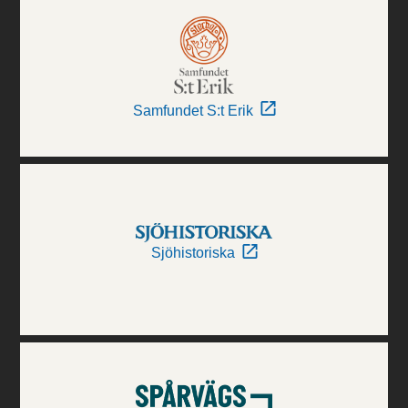
Samfundet S:t Erik
Sjöhistoriska