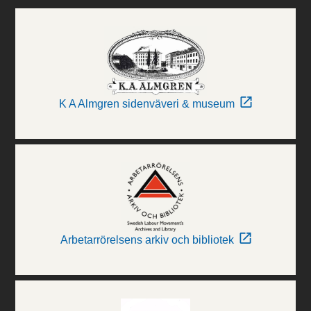
K A Almgren sidenväveri & museum
Arbetarrörelsens arkiv och bibliotek