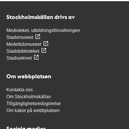
Kontakt
Stockholmskällan
Stockholmskällan drivs av
Medioteket, utbildningsförvaltningen
Stadsmuseet
Medeltidsmuseet
Stadsbiblioteket
Stadsarkivet
Om webbplatsen
Kontakta oss
Om Stockholmskällan
Tillgänglighetsredogörelse
Om kakor på webbplatsen
Sociala medier