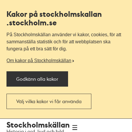
Kakor på stockholmskallan
.stockholm.se
På Stockholmskällan använder vi kakor, cookies, för att
sammanställa statistik och för att webbplatsen ska
fungera på ett bra sätt för dig.
Om kakor på Stockholmskällan
Godkänn alla kakor
Välj vilka kakor vi får använda
Till
Till
Stockholmskällan
navigationen
huvudinnehållet
Historia i ord, ljud och bild