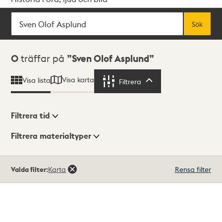
Sök
Fritextsök
Sök
Sökresultat
0
träffar på
Sven Olof Asplund
Visa karta
Visa lista
Filtrera
Filtrera
Filtrera tid
Filtrera materialtyper
Visningsläge
Totalt
Valda filter:
Karta
Rensa filter
0
träffar
Lista
Karta