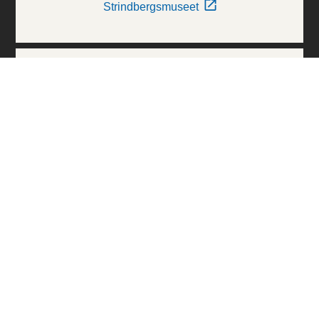
Strindbergsmuseet
Thielska Galleriet
Världskulturmuseerna