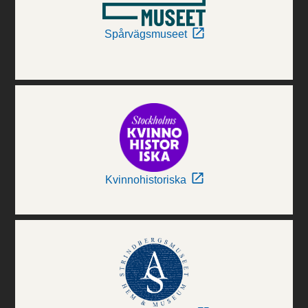
Spårvägsmuseet
Kvinnohistoriska