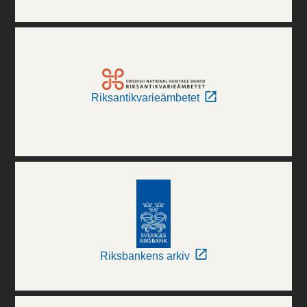
Riksantikvarieämbetet
Riksbankens arkiv