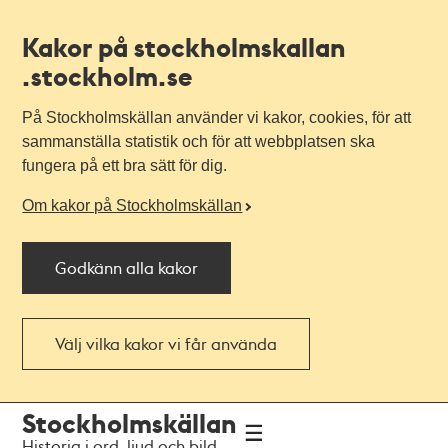
Kakor på stockholmskallan
.stockholm.se
På Stockholmskällan använder vi kakor, cookies, för att
sammanställa statistik och för att webbplatsen ska
fungera på ett bra sätt för dig.
Om kakor på Stockholmskällan
Godkänn alla kakor
Välj vilka kakor vi får använda
Till
Till
Stockholmskällan
navigationen
huvudinnehållet
Historia i ord, ljud och bild