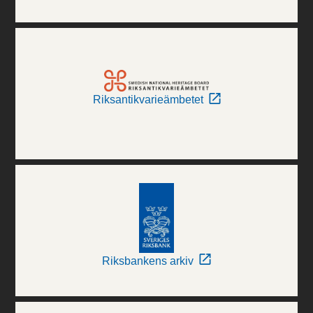
Riksantikvarieämbetet
Riksbankens arkiv