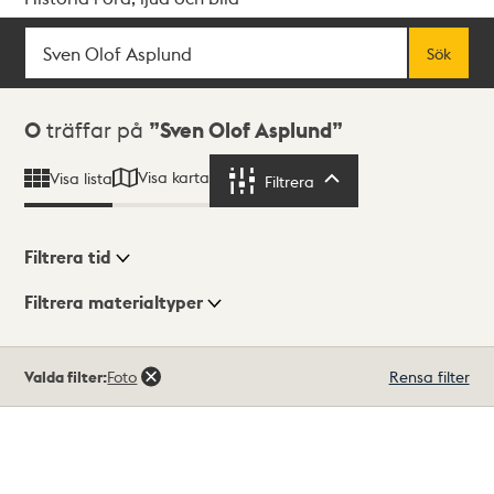
Sök
Fritextsök
Sök
Sökresultat
0
träffar på
Sven Olof Asplund
Visa karta
Visa lista
Filtrera
Filtrera
Filtrera tid
Filtrera materialtyper
Visningsläge
Totalt
Valda filter:
Foto
Rensa filter
0
träffar
Lista
Karta