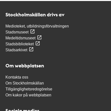
Kontakt
Stockholmskällan
Stockholmskällan drivs av
Medioteket, utbildningsförvaltningen
Stadsmuseet
Medeltidsmuseet
Stadsbiblioteket
Stadsarkivet
Om webbplatsen
Kontakta oss
Om Stockholmskällan
Tillgänglighetsredogörelse
Om kakor på webbplatsen
Sociala medier