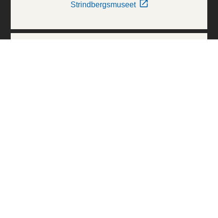
Strindbergsmuseet
Thielska Galleriet
Världskulturmuseerna