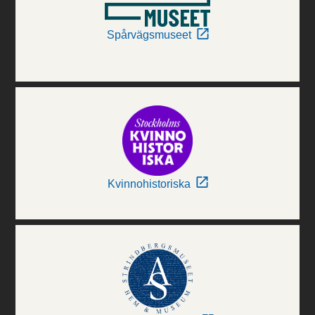
Spårvägsmuseet
Kvinnohistoriska