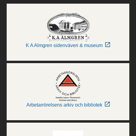
K A Almgren sidenväveri & museum
Arbetarrörelsens arkiv och bibliotek