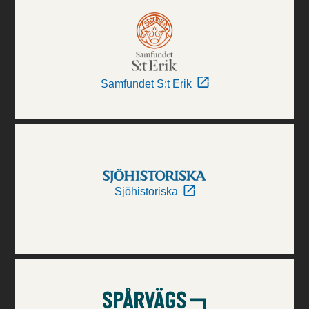
Samfundet S:t Erik
Sjöhistoriska