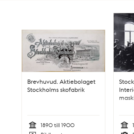
Totalt
10
träffar
Brevhuvud. Aktiebolaget
Stock
Stockholms skofabrik
Inter
mask
1890 till 1900
Tid
Tid