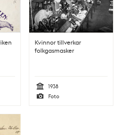
riken
Kvinnor tillverkar
folkgasmasker
1938
Tid
Foto
Typ