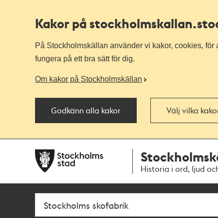
Kakor på stockholmskallan
.st
På Stockholmskällan använder vi kakor, cookies, för a
fungera på ett bra sätt för dig.
Om kakor på Stockholmskällan
Godkänn alla kakor
Välj vilka kak
Till
Till
Stockholmsk
navigationen
huvudinnehållet
Historia i ord, ljud oc
Sök
Fritextsök