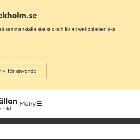
ockholm.se
tt sammanställa statistik och för att webbplatsen ska
or vi får använda
ällan
Meny
h bild