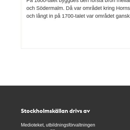
På 1600-talet byggdes den första bron mella
och Södermalm. Då var området kring Hornst
och långt in på 1700-talet var området gans
Kontakt
Stockholmskällan
Stockholmskällan drivs av
Medioteket, utbildningsförvaltningen