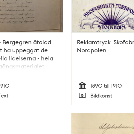
 Bergegren åtalad
Reklamtryck. Skofab
tt ha uppeggat de
Nordpolen
lla lidelserna - hela
gångsmaterialet
1910
1890 till 1910
Tid
Text
Bildkonst
Typ