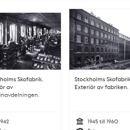
holms Skofabrik.
Stockholms Skofabrik
iör av
Exteriör av fabriken.
inavdelningen.
1942
1945 till 1960
Tid