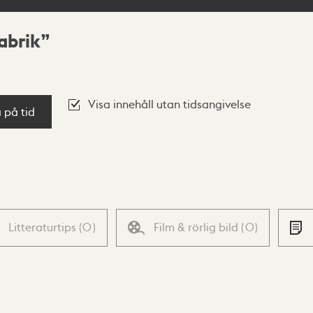
abrik
Visa innehåll utan tidsangivelse
a på tid
Litteraturtips
(
0
)
Film & rörlig bild
(
0
)