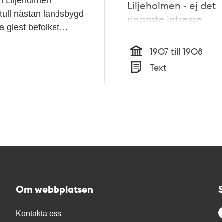
n Liljeholmen
Liljeholmen - ej det
ull nästan landsbygd
ringaste intresse
ka glest befolkat…
1907 till 1908
Tid
Text
Typ
Om webbplatsen
Kontakta oss