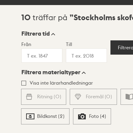
10
Stockholms skof
träffar på
Sökresultat
Filtrera tid
Från
Till
Visningsläge
Filtrer
Filtrera materialtyper
Lista
Karta
Visa inte lärarhandledningar
Ritning
(
0
)
Föremål
(
0
)
Bildkonst
(
2
)
Foto
(
4
)