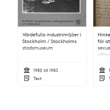
Värdefulla industrimiljöer i
Hinke
Stockholm / Stockholms
för a
stadsmuseum
sexue
rätte
1910
1982 till 1983
Tid
Tid
Text
Typ
Typ