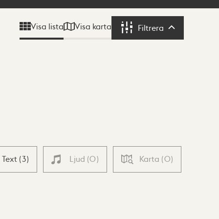
Visa karta
Visa lista
Filtrera
Filtrera
Text
(
3
)
Ljud
(
0
)
Karta
(
0
)