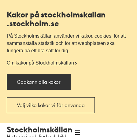
Kakor på stockholmskallan
.stockholm.se
På Stockholmskällan använder vi kakor, cookies, för att
sammanställa statistik och för att webbplatsen ska
fungera på ett bra sätt för dig.
Om kakor på Stockholmskällan
Godkänn alla kakor
Välj vilka kakor vi får använda
Till
Till
Stockholmskällan
navigationen
huvudinnehållet
Historia i ord, ljud och bild