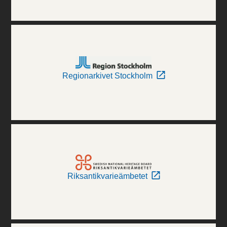
Regionarkivet Stockholm
Riksantikvarieämbetet