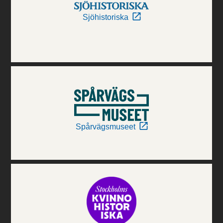
Sjöhistoriska
Spårvägsmuseet