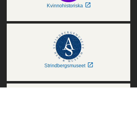
Kvinnohistoriska
Strindbergsmuseet
Thielska Galleriet