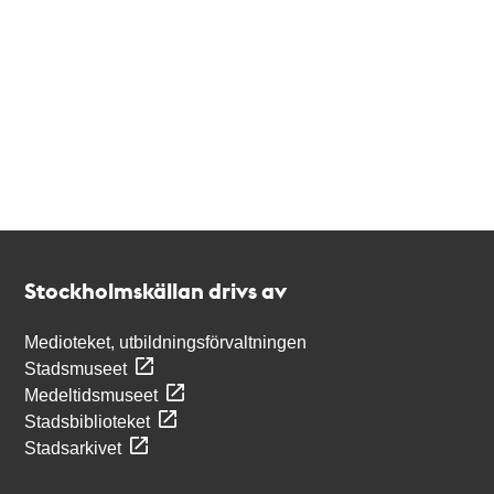
Kontakt
Stockholmskällan
Stockholmskällan drivs av
Medioteket, utbildningsförvaltningen
Stadsmuseet
Medeltidsmuseet
Stadsbiblioteket
Stadsarkivet