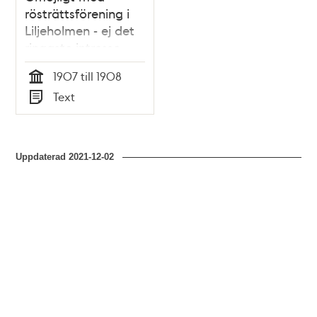
rösträttsförening i
Liljeholmen - ej det
ringaste intresse
1907 till 1908
Tid
Text
Typ
Uppdaterad
2021-12-02