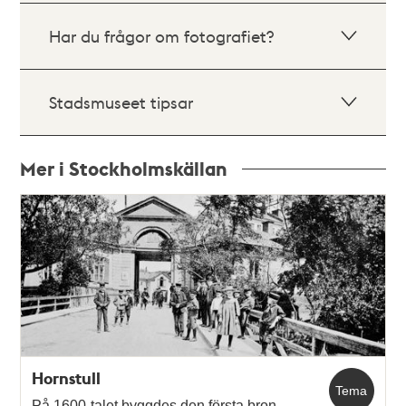
Har du frågor om fotografiet?
Stadsmuseet tipsar
Mer i Stockholmskällan
Relaterade
poster
och
teman
Hornstull
Tema
På 1600-talet byggdes den första bron