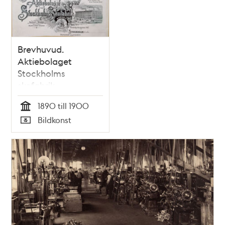
poster
och
teman
Brevhuvud.
Aktiebolaget
Stockholms
skofabrik
1890 till 1900
Tid
Bildkonst
Typ