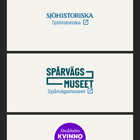
Sjöhistoriska
Spårvägsmuseet