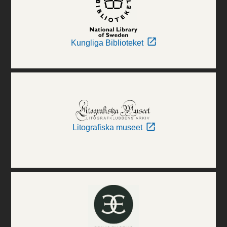
Kungliga Biblioteket
Litografiska museet