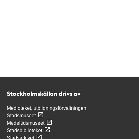
Kontakt
Stockholmskällan
Stockholmskällan drivs av
Medioteket, utbildningsförvaltningen
Stadsmuseet
Medeltidsmuseet
Stadsbiblioteket
Stadsarkivet