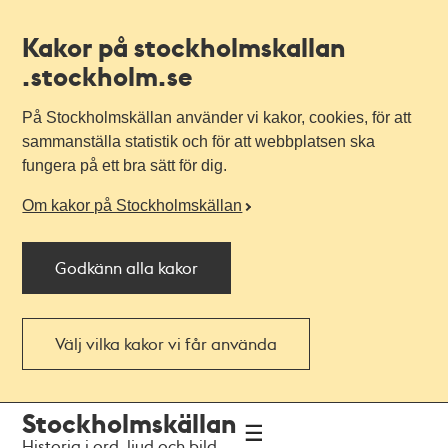
Kakor på stockholmskallan
.stockholm.se
På Stockholmskällan använder vi kakor, cookies, för att
sammanställa statistik och för att webbplatsen ska
fungera på ett bra sätt för dig.
Om kakor på Stockholmskällan
Godkänn alla kakor
Välj vilka kakor vi får använda
Till
Till
Stockholmskällan
navigationen
huvudinnehållet
Historia i ord, ljud och bild