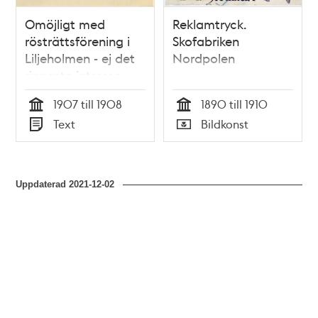
Omöjligt med
Reklamtryck.
rösträttsförening i
Skofabriken
Liljeholmen - ej det
Nordpolen
ringaste intresse
1907 till 1908
1890 till 1910
Tid
Tid
Text
Bildkonst
Typ
Typ
Uppdaterad
2021-12-02