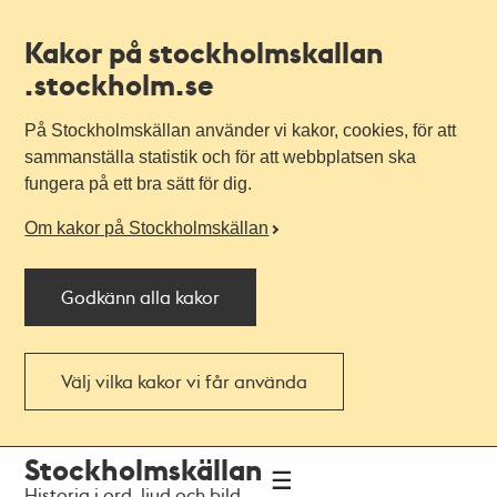
Kakor på stockholmskallan
.stockholm.se
På Stockholmskällan använder vi kakor, cookies, för att
sammanställa statistik och för att webbplatsen ska
fungera på ett bra sätt för dig.
Om kakor på Stockholmskällan
Godkänn alla kakor
Välj vilka kakor vi får använda
Till
Till
Stockholmskällan
navigationen
huvudinnehållet
Historia i ord, ljud och bild