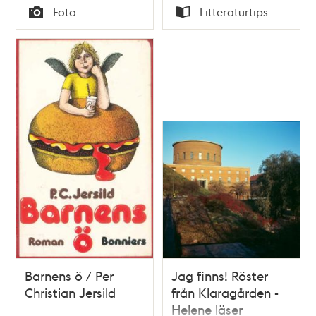
Tid
Tid
Foto
Litteraturtips
Typ
Typ
Barnens ö / Per
Jag finns! Röster
Christian Jersild
från Klaragården -
Helene läser