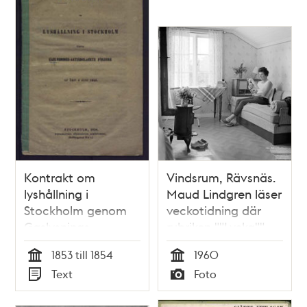
Kontrakt om
Vindsrum, Rävsnäs.
lyshållning i
Maud Lindgren läser
Stockholm genom
veckotidning där
Gaslysnings-
rubriken ""Lycka""
aktiebolagets
skymtar. Järnkamin
1853 till 1854
1960
försorg af den 4 juni
tillvänster
Tid
Tid
Text
Foto
1853
Typ
Typ