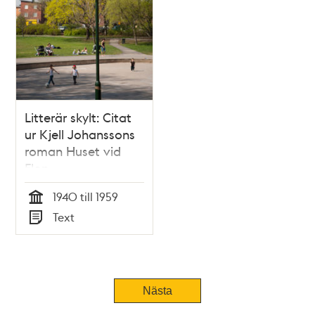
Litterär skylt: Citat
ur Kjell Johanssons
roman Huset vid
Flon
1940 till 1959
Tid
Text
Typ
Nästa