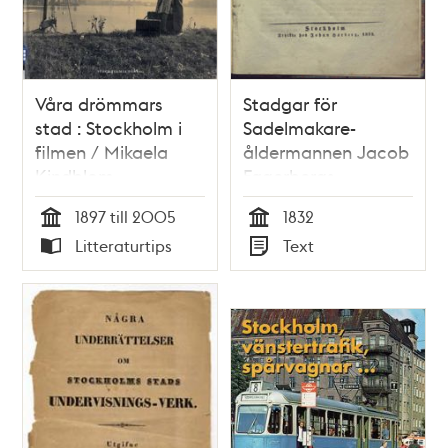
Våra drömmars
Stadgar för
stad : Stockholm i
Sadelmakare-
filmen / Mikaela
åldermannen Jacob
Kindblom
Fagerbergs
pensions-inrättning i
1897 till 2005
1832
Stockholm.
Tid
Tid
Litteraturtips
Text
Typ
Typ