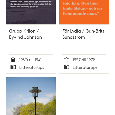
Grupp Krilon /
För Lydia / Gun-Britt
Eyvind Johnson
Sundström
1930 till 1941
1957 till 1972
Tid
Tid
Litteraturtips
Litteraturtips
Typ
Typ