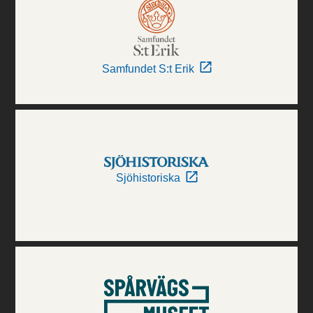
Samfundet S:t Erik
Sjöhistoriska