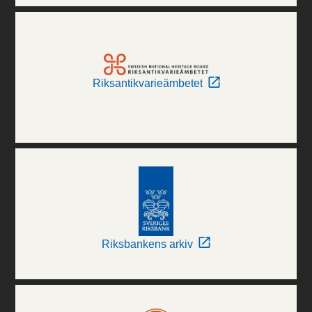
Riksantikvarieämbetet
Riksbankens arkiv