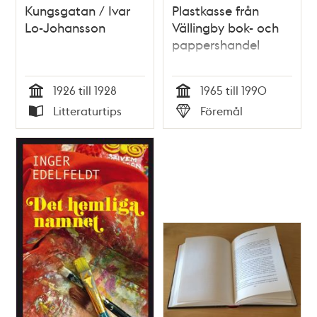
Kungsgatan / Ivar
Plastkasse från
Lo-Johansson
Vällingby bok- och
pappershandel
1926 till 1928
1965 till 1990
Tid
Tid
Litteraturtips
Föremål
Typ
Typ