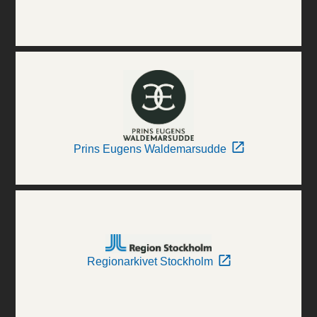
Prins Eugens Waldemarsudde
Regionarkivet Stockholm