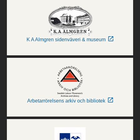
K A Almgren sidenväveri & museum
Arbetarrörelsens arkiv och bibliotek