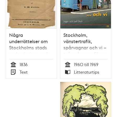
Några
Stockholm,
underrättelser om
vänstertrafik,
Stockholms stads
spårvagnar och vi –
undervisnings-verk
två spårvagnsförare
minns / Inger och
1836
1960 till 1969
Leif Stolt
Tid
Tid
Text
Litteraturtips
Typ
Typ