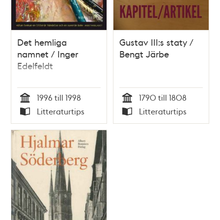
Det hemliga
Gustav III:s staty /
namnet / Inger
Bengt Järbe
Edelfeldt
1996 till 1998
1790 till 1808
Tid
Tid
Litteraturtips
Litteraturtips
Typ
Typ