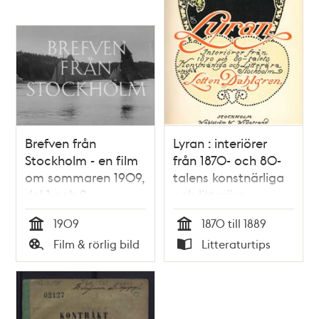
Brefven från
Lyran : interiörer
Stockholm - en film
från 1870- och 80-
om sommaren 1909,
talens konstnärliga
del 1 och 2
och litterära
Stockholm / Lotten
1909
1870 till 1889
Dahlgren
Tid
Tid
Film & rörlig bild
Litteraturtips
Typ
Typ