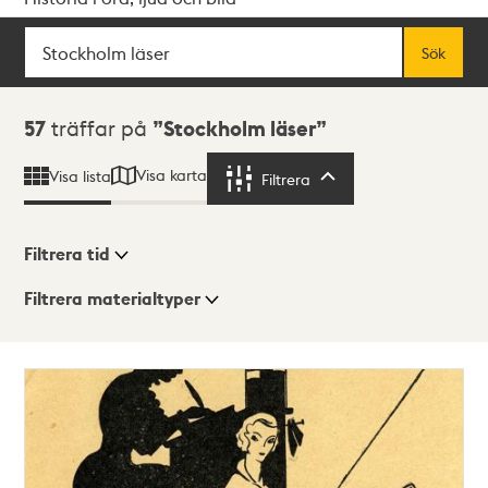
Sök
Fritextsök
Sök
Sökresultat
57
träffar på
Stockholm läser
Visa karta
Visa lista
Filtrera
Filtrera
Filtrera tid
Filtrera materialtyper
Visningsläge
Totalt
57
träffar
Lista
Karta