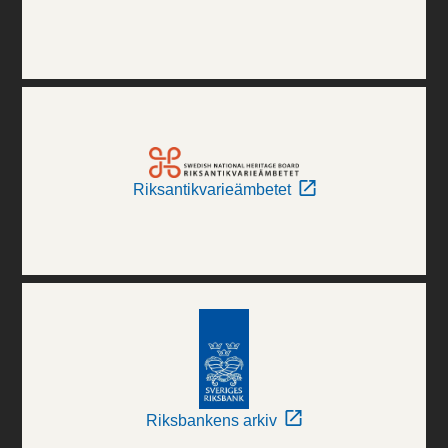
Riksantikvarieämbetet
Riksbankens arkiv