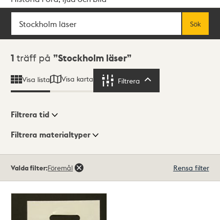
Sök
Fritextsök
Sök
Sökresultat
1
träff på
Stockholm läser
Visa karta
Visa lista
Filtrera
Filtrera
Filtrera tid
Filtrera materialtyper
Visningsläge
Totalt
Valda filter:
Föremål
Rensa filter
1
träffar
Lista
Karta