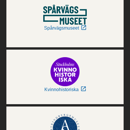
Spårvägsmuseet
Kvinnohistoriska