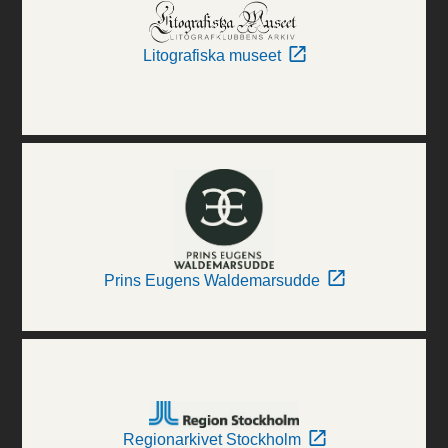
Litografiska museet
Prins Eugens Waldemarsudde
Regionarkivet Stockholm