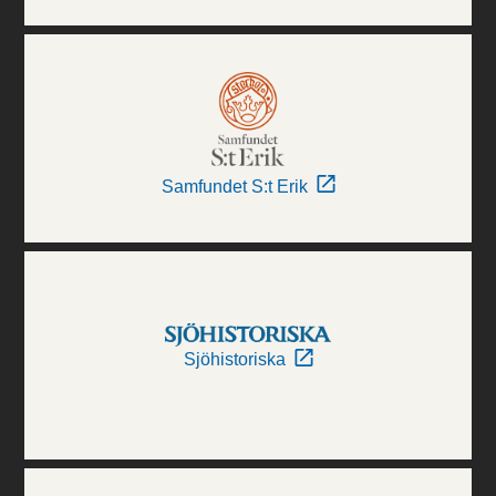
Samfundet S:t Erik
Sjöhistoriska