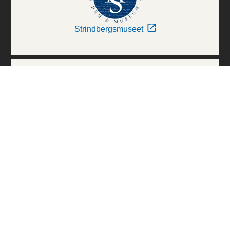
Strindbergsmuseet
Thielska Galleriet
Världskulturmuseerna