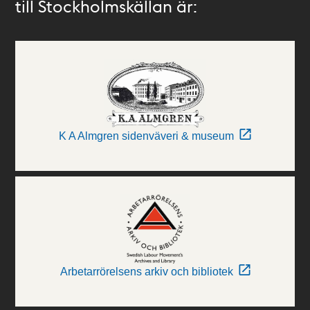
till Stockholmskällan är:
K A Almgren sidenväveri & museum
Arbetarrörelsens arkiv och bibliotek