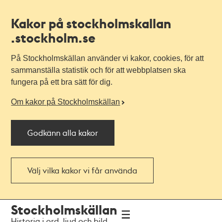
Kakor på stockholmskallan
.stockholm.se
På Stockholmskällan använder vi kakor, cookies, för att
sammanställa statistik och för att webbplatsen ska
fungera på ett bra sätt för dig.
Om kakor på Stockholmskällan
Godkänn alla kakor
Välj vilka kakor vi får använda
Till
Till
Stockholmskällan
navigationen
huvudinnehållet
Historia i ord, ljud och bild