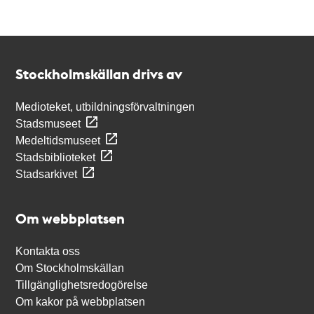
Kontakt
Stockholmskällan
Stockholmskällan drivs av
Medioteket, utbildningsförvaltningen
Stadsmuseet
Medeltidsmuseet
Stadsbiblioteket
Stadsarkivet
Om webbplatsen
Kontakta oss
Om Stockholmskällan
Tillgänglighetsredogörelse
Om kakor på webbplatsen