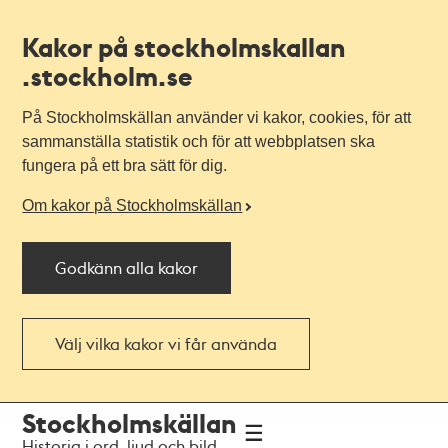
Kakor på stockholmskallan
.stockholm.se
På Stockholmskällan använder vi kakor, cookies, för att
sammanställa statistik och för att webbplatsen ska
fungera på ett bra sätt för dig.
Om kakor på Stockholmskällan
Godkänn alla kakor
Välj vilka kakor vi får använda
Till
Till
Stockholmskällan
navigationen
huvudinnehållet
Historia i ord, ljud och bild