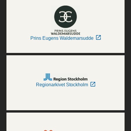
Prins Eugens Waldemarsudde
Regionarkivet Stockholm