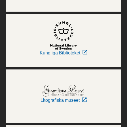
Kungliga Biblioteket
Litografiska museet