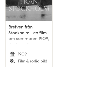
Brefven från
Stockholm - en film
om sommaren 1909,
del 1 och 2
1909
Tid
Film & rörlig bild
Typ