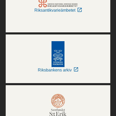
Riksantikvarieämbetet
Riksbankens arkiv