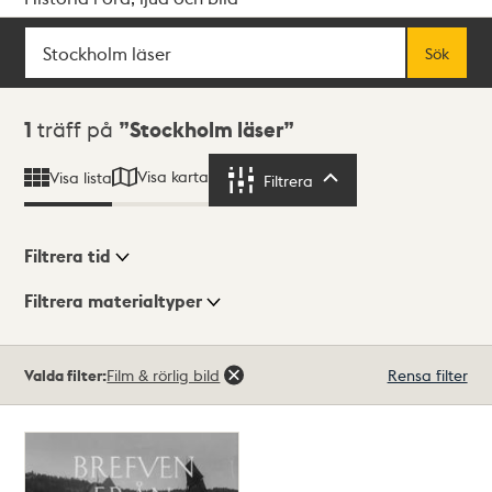
Sök
Fritextsök
Sök
Sökresultat
1
träff på
Stockholm läser
Visa karta
Visa lista
Filtrera
Filtrera
Filtrera tid
Filtrera materialtyper
Visningsläge
Totalt
Valda filter:
Film & rörlig bild
Rensa filter
1
träffar
Lista
Karta