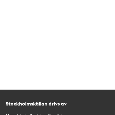
Kontakt
Stockholmskällan
Stockholmskällan drivs av