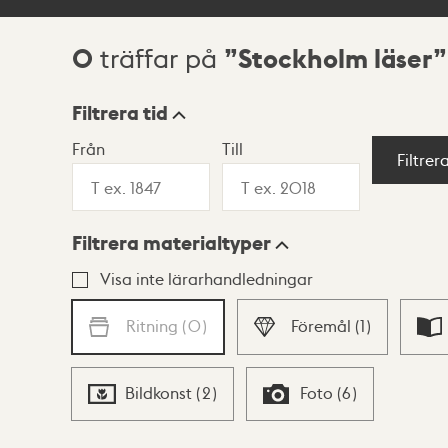
0
Stockholm läser
träffar på
Sökresultat
Filtrera tid
Från
Till
Visningsläge
Filtrer
Filtrera materialtyper
Lista
Karta
Visa inte lärarhandledningar
Ritning
(
0
)
Föremål
(
1
)
Bildkonst
(
2
)
Foto
(
6
)