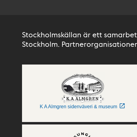
Stockholmskällan är ett samarbete
Stockholm. Partnerorganisationer 
K A Almgren sidenväveri & museum