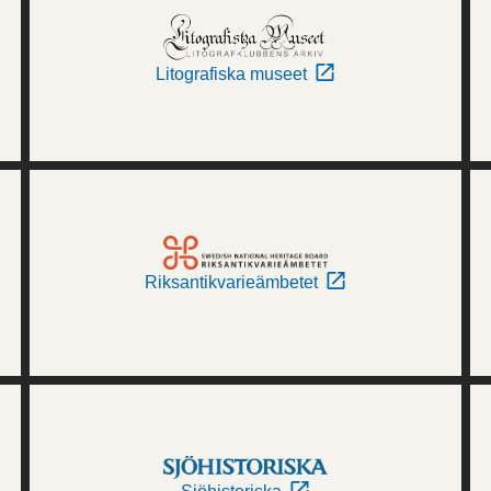
Litografiska museet
Riksantikvarieämbetet