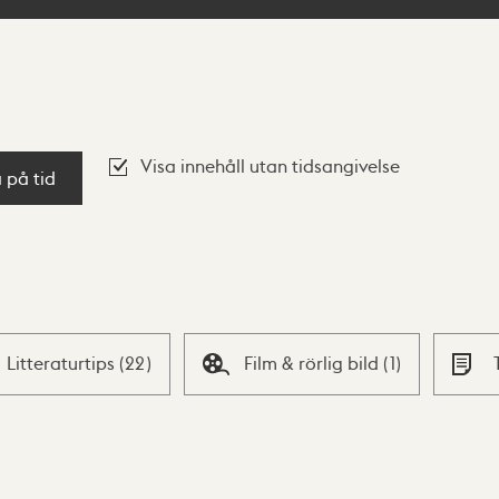
Visa innehåll utan tidsangivelse
a på tid
Litteraturtips
(
22
)
Film & rörlig bild
(
1
)