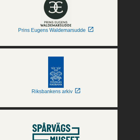
Prins Eugens Waldemarsudde
Riksbankens arkiv