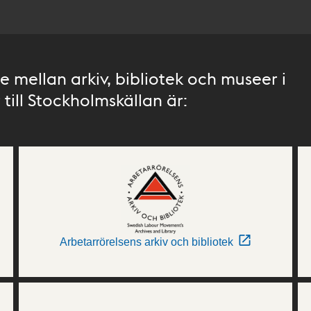
 mellan arkiv, bibliotek och museer i
till Stockholmskällan är:
Arbetarrörelsens arkiv och bibliotek