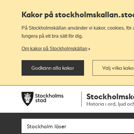
Kakor på stockholmskallan
.st
På Stockholmskällan använder vi kakor, cookies, för a
fungera på ett bra sätt för dig.
Om kakor på Stockholmskällan
Godkänn alla kakor
Välj vilka kak
Till
Till
Stockholmsk
navigationen
huvudinnehållet
Historia i ord, ljud oc
Sök
Fritextsök