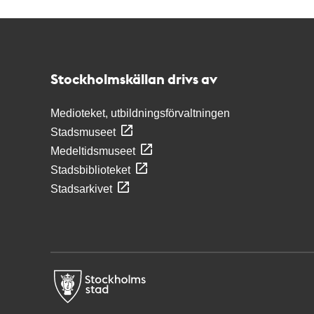
Kontakt
Stockholmskällan
Stockholmskällan drivs av
Medioteket, utbildningsförvaltningen
Stadsmuseet
Medeltidsmuseet
Stadsbiblioteket
Stadsarkivet