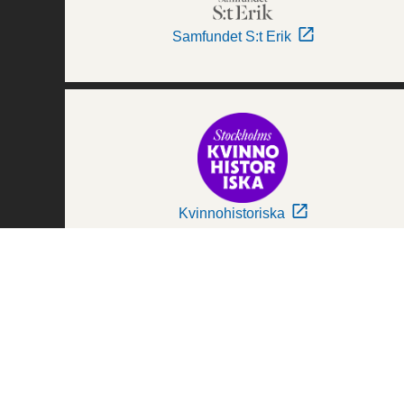
Samfundet S:t Erik
Kvinnohistoriska
Världskulturmuseerna