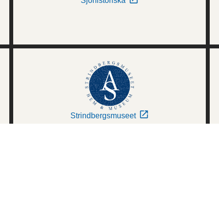
Sjöhistoriska
Strindbergsmuseet