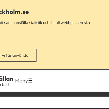
ockholm.se
tt sammanställa statistik och för att webbplatsen ska
or vi får använda
ällan
Meny
h bild