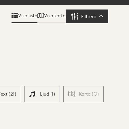
Visa karta
Visa lista
Filtrera
Filtrera
Text
(
21
)
Ljud
(
1
)
Karta
(
0
)