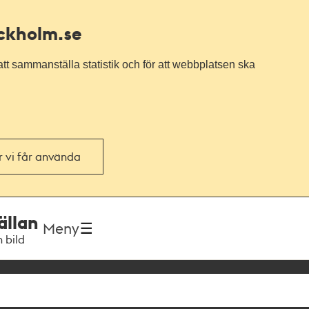
ockholm.se
tt sammanställa statistik och för att webbplatsen ska
or vi får använda
ällan
Meny
h bild