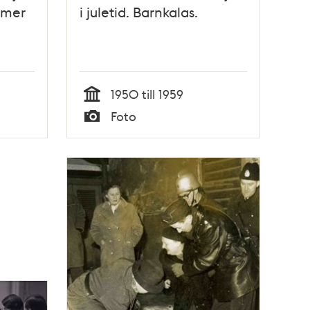
mmer
i juletid. Barnkalas.
1950 till 1959
Tid
Foto
Typ