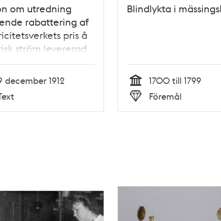
on om utredning
Blindlykta i mässing
nde rabattering af
ricitetsverkets pris å
risk ström levererad
konsumenter boende i
heter om högst 3
9 december 1912
1700 till 1799
ch kök -
Tid
Text
Föremål
fullmäktige 1912
Typ