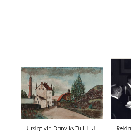
Totalt
19
träffar
Utsigt vid Danviks Tull. L.J.
Rekl