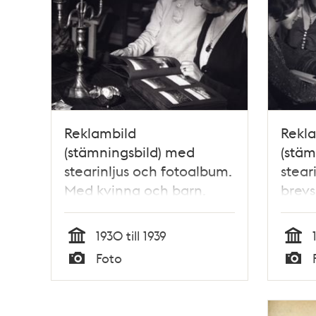
Reklambild
Rekl
(stämningsbild) med
(stäm
stearinljus och fotoalbum.
stear
Med kvinna och barn.
brev
1930 till 1939
Tid
Tid
Foto
Typ
Typ