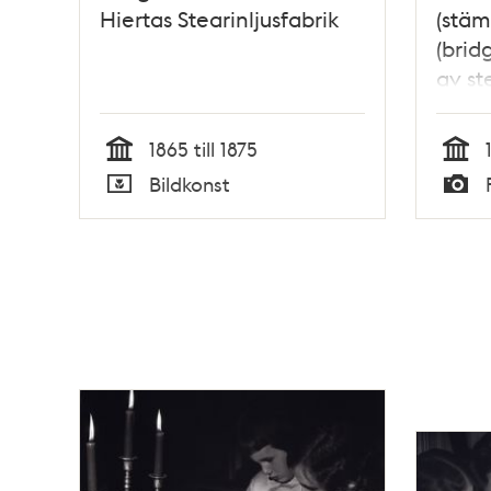
Hiertas Stearinljusfabrik
(stäm
(brid
av ste
1865 till 1875
Tid
Tid
Bildkonst
Typ
Typ