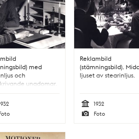
ambild
Reklambild
ningsbild) med
(stämningsbild). Mid
inljus och
ljuset av stearinljus.
skrivande ungdomar.
1932
1932
Tid
Foto
Foto
Typ