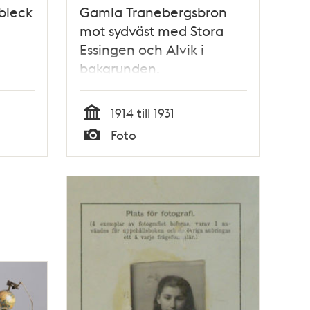
sbleck
Gamla Tranebergsbron
mot sydväst med Stora
Essingen och Alvik i
bakgrunden.
1914 till 1931
Tid
Foto
Typ