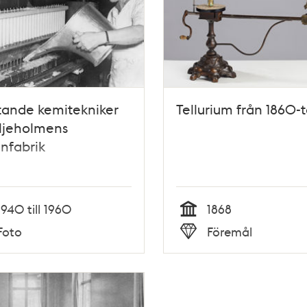
tande kemitekniker
Tellurium från 1860-t
iljeholmens
infabrik
1940 till 1960
1868
Tid
Foto
Föremål
Typ