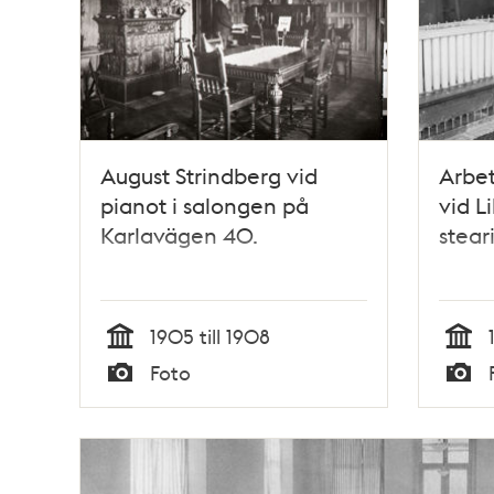
August Strindberg vid
Arbe
pianot i salongen på
vid L
Karlavägen 40.
stear
1905 till 1908
Tid
Tid
Foto
Typ
Typ