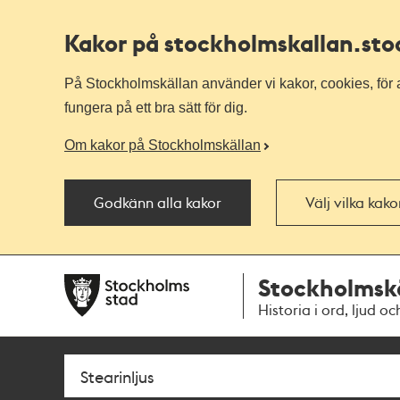
Kakor på stockholmskallan
.st
På Stockholmskällan använder vi kakor, cookies, för a
fungera på ett bra sätt för dig.
Om kakor på Stockholmskällan
Godkänn alla kakor
Välj vilka kak
Till
Till
Stockholmsk
navigationen
huvudinnehållet
Historia i ord, ljud oc
Sök
Fritextsök