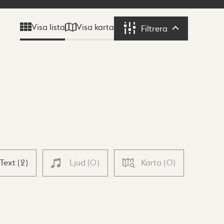
Visa karta
Visa lista
Filtrera
Filtrera
Text
(
2
)
Ljud
(
0
)
Karta
(
0
)