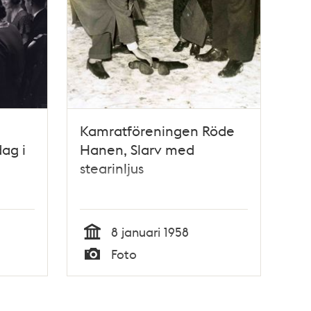
Kamratföreningen Röde
dag i
Hanen, Slarv med
stearinljus
8 januari 1958
Tid
Foto
Typ