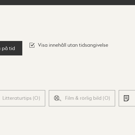
Visa innehåll utan tidsangivelse
a på tid
Litteraturtips
(
0
)
Film & rörlig bild
(
0
)