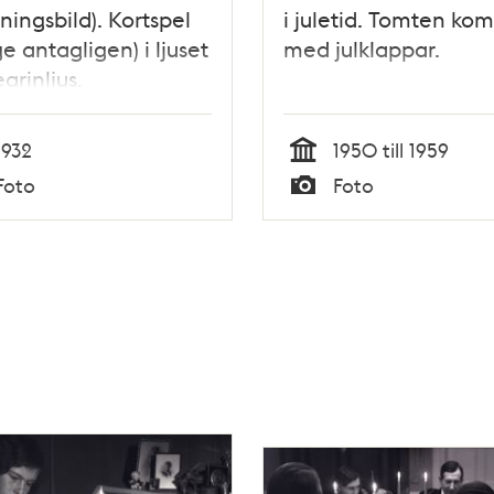
ningsbild). Kortspel
i juletid. Tomten ko
ge antagligen) i ljuset
med julklappar.
arinljus.
1932
1950 till 1959
Tid
Foto
Foto
Typ