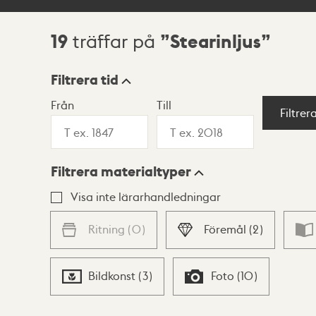
19
Stearinljus
träffar på
Sökresultat
Filtrera tid
Från
Till
Visningsläge
Filtrer
Filtrera materialtyper
Lista
Karta
Visa inte lärarhandledningar
Ritning
(
0
)
Föremål
(
2
)
Bildkonst
(
3
)
Foto
(
10
)