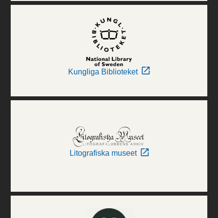
Kungliga Biblioteket
Litografiska museet