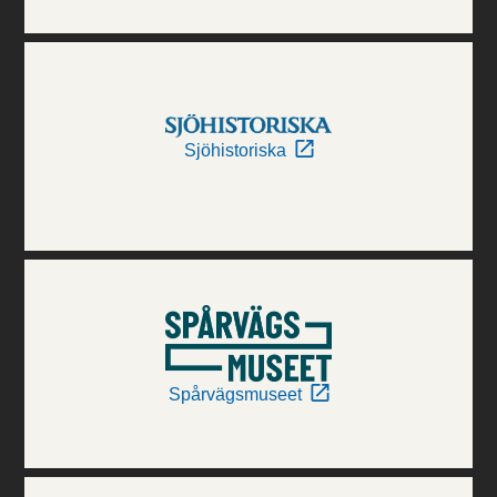
Sjöhistoriska
Spårvägsmuseet