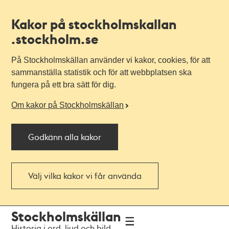
Kakor på stockholmskallan
.stockholm.se
På Stockholmskällan använder vi kakor, cookies, för att
sammanställa statistik och för att webbplatsen ska
fungera på ett bra sätt för dig.
Om kakor på Stockholmskällan
Godkänn alla kakor
Välj vilka kakor vi får använda
Till
Till
Stockholmskällan
navigationen
huvudinnehållet
Historia i ord, ljud och bild