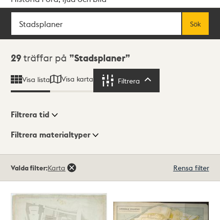
Sök
Fritextsök
Sök
Sökresultat
29
träffar på
Stadsplaner
Visa karta
Visa lista
Filtrera
Filtrera
Filtrera tid
Filtrera materialtyper
Visningsläge
Totalt
Valda filter:
Karta
Rensa filter
29
träffar
Lista
Karta