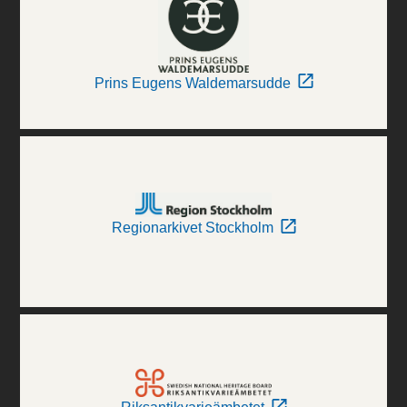
Prins Eugens Waldemarsudde
Regionarkivet Stockholm