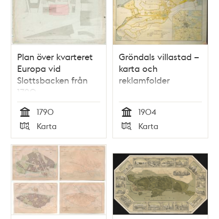
Plan över kvarteret
Gröndals villastad –
Europa vid
karta och
Slottsbacken från
reklamfolder
1790
1790
1904
Tid
Tid
Karta
Karta
Typ
Typ