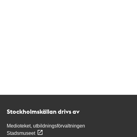
Kontakt
Stockholmskällan
Stockholmskällan drivs av
Medioteket, utbildningsförvaltningen
Stadsmuseet