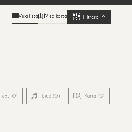
Visa karta
Visa lista
Filtrera
Filtrera
Text
(
0
)
Ljud
(
0
)
Karta
(
0
)