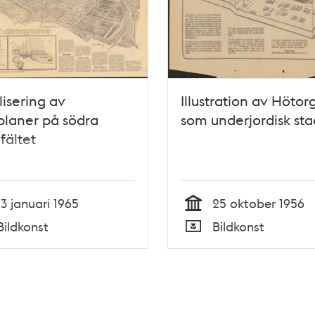
lisering av
Illustration av Hötor
laner på södra
som underjordisk sta
fältet
13 januari 1965
25 oktober 1956
Tid
Bildkonst
Bildkonst
Typ