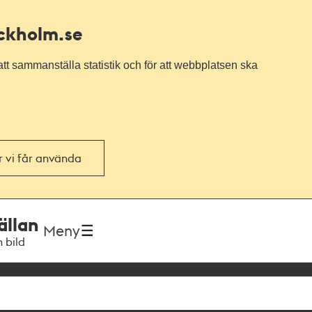
ockholm.se
tt sammanställa statistik och för att webbplatsen ska
or vi får använda
ällan
Meny
h bild