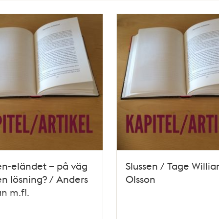
en-eländet – på väg
Slussen / Tage Willi
n lösning? / Anders
Olsson
 m.fl.