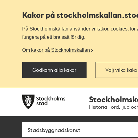
Kakor på stockholmskallan
.st
På Stockholmskällan använder vi kakor, cookies, för a
fungera på ett bra sätt för dig.
Om kakor på Stockholmskällan
Godkänn alla kakor
Välj vilka kak
Till
Till
Stockholmsk
navigationen
huvudinnehållet
Historia i ord, ljud oc
Sök
Fritextsök