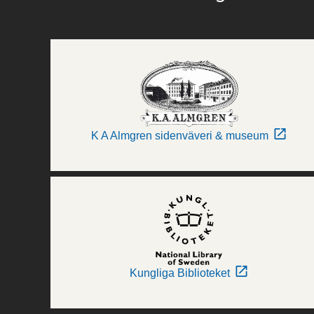
K A Almgren sidenväveri & museum
Kungliga Biblioteket