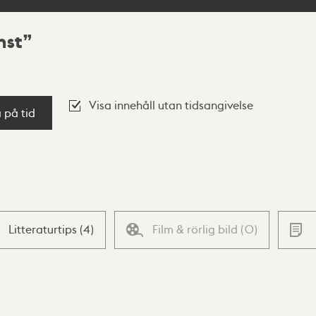
nst
Visa innehåll utan tidsangivelse
a på tid
Litteraturtips
(
4
)
Film & rörlig bild
(
0
)