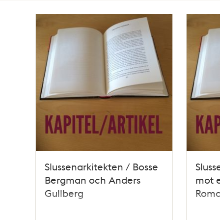
Totalt
8
träffar
Slussenarkitekten / Bosse
Sluss
Bergman och Anders
mot e
Gullberg
Roman