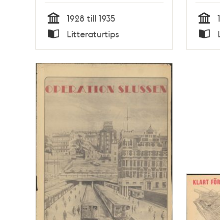
1928 till 1935
Tid
Tid
Litteraturtips
Typ
Typ