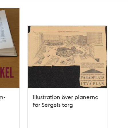
am-
Illustration över planerna
för Sergels torg