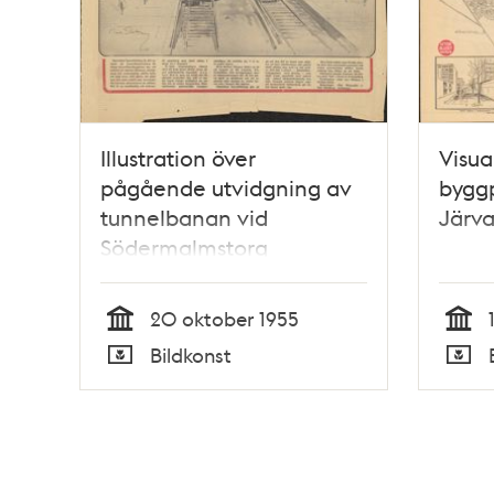
Illustration över
Visua
pågående utvidgning av
byggp
tunnelbanan vid
Järva
Södermalmstorg
20 oktober 1955
Tid
Tid
Bildkonst
Typ
Typ