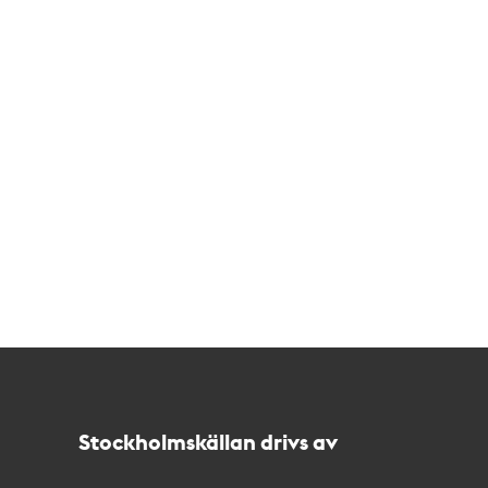
Kontakt
Stockholmskällan
Stockholmskällan drivs av