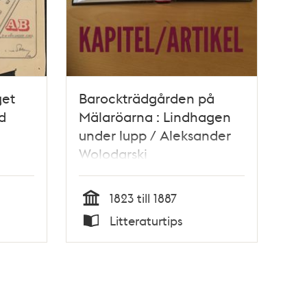
get
Barockträdgården på
d
Mälaröarna : Lindhagen
under lupp / Aleksander
Wolodarski
1823 till 1887
Tid
Litteraturtips
Typ