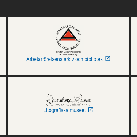
Arbetarrörelsens arkiv och bibliotek
Litografiska museet