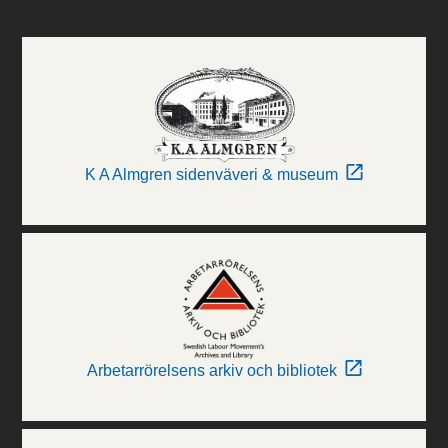
K A Almgren sidenväveri & museum
Arbetarrörelsens arkiv och bibliotek