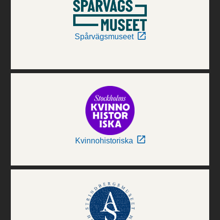
Spårvägsmuseet
Kvinnohistoriska