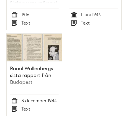
Slakthusets stämpel
1916
1 juni 1943
Tid
Tid
Text
Text
Typ
Typ
Raoul Wallenbergs
sista rapport från
Budapest
8 december 1944
Tid
Text
Typ