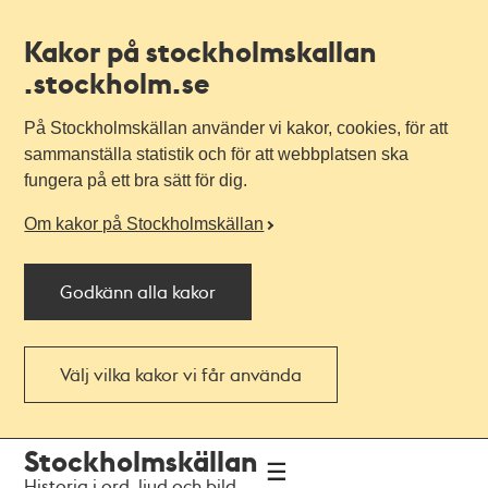
Kakor på stockholmskallan
.stockholm.se
På Stockholmskällan använder vi kakor, cookies, för att
sammanställa statistik och för att webbplatsen ska
fungera på ett bra sätt för dig.
Om kakor på Stockholmskällan
Godkänn alla kakor
Välj vilka kakor vi får använda
Till
Till
Stockholmskällan
navigationen
huvudinnehållet
Historia i ord, ljud och bild