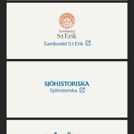
Samfundet S:t Erik
Sjöhistoriska