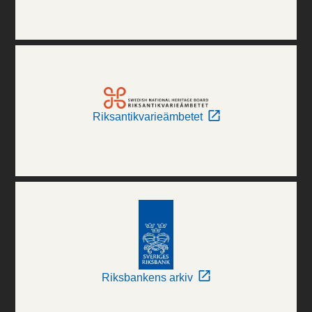
Riksantikvarieämbetet
Riksbankens arkiv