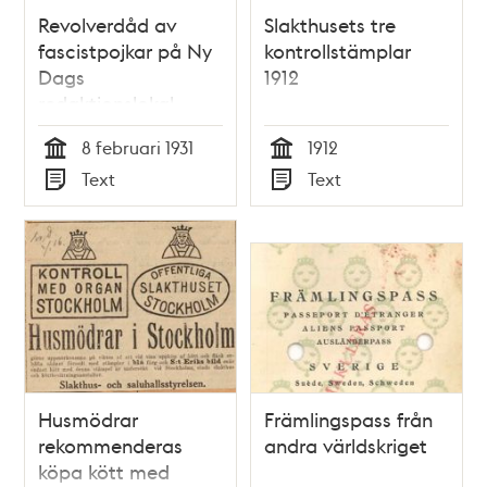
Revolverdåd av
Slakthusets tre
fascistpojkar på Ny
kontrollstämplar
Dags
1912
redaktionslokal.
Sillén skulle slås i
8 februari 1931
1912
bojor
Tid
Tid
Text
Text
Typ
Typ
Husmödrar
Främlingspass från
rekommenderas
andra världskriget
köpa kött med