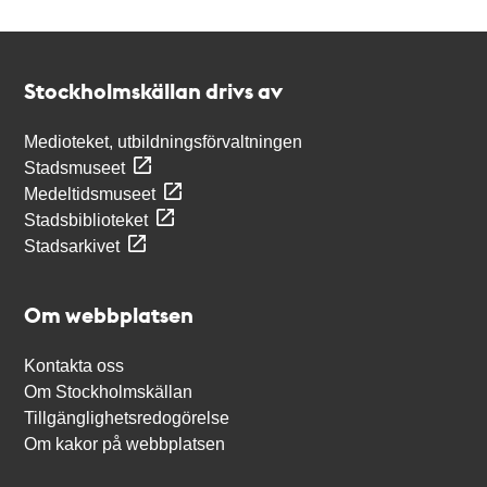
Kontakt
Stockholmskällan
Stockholmskällan drivs av
Medioteket, utbildningsförvaltningen
Stadsmuseet
Medeltidsmuseet
Stadsbiblioteket
Stadsarkivet
Om webbplatsen
Kontakta oss
Om Stockholmskällan
Tillgänglighetsredogörelse
Om kakor på webbplatsen