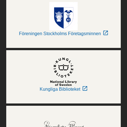
Föreningen Stockholms Företagsminnen
Kungliga Biblioteket