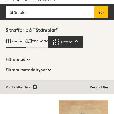
Sök
Fritextsök
Sök
Sökresultat
5
träffar på
Stämplar
Visa karta
Visa lista
Filtrera
Filtrera
Filtrera tid
Filtrera materialtyper
Visningsläge
Totalt
Valda filter:
Text
Rensa filter
5
träffar
Lista
Karta