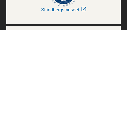
Strindbergsmuseet
Thielska Galleriet
Världskulturmuseerna