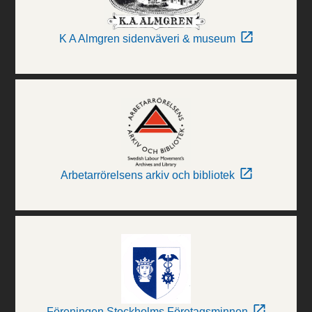
K A Almgren sidenväveri & museum
Arbetarrörelsens arkiv och bibliotek
Föreningen Stockholms Företagsminnen