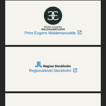
Prins Eugens Waldemarsudde
Regionarkivet Stockholm