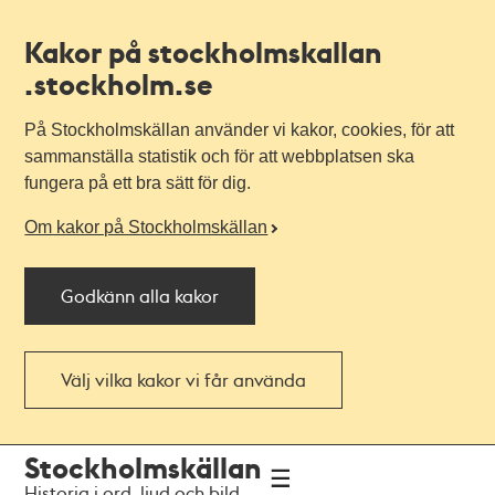
Kakor på stockholmskallan
.stockholm.se
På Stockholmskällan använder vi kakor, cookies, för att
sammanställa statistik och för att webbplatsen ska
fungera på ett bra sätt för dig.
Om kakor på Stockholmskällan
Godkänn alla kakor
Välj vilka kakor vi får använda
Till
Till
Stockholmskällan
navigationen
huvudinnehållet
Historia i ord, ljud och bild