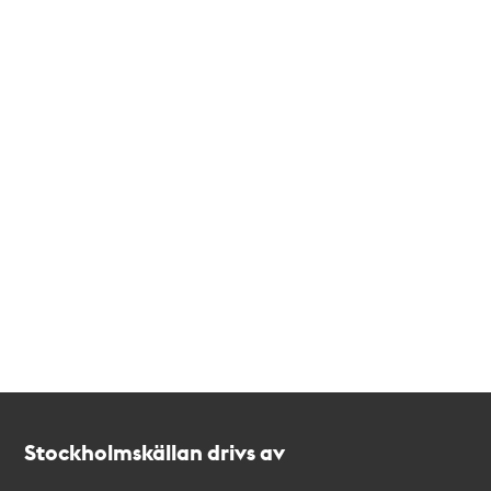
Kontakt
Stockholmskällan
Stockholmskällan drivs av