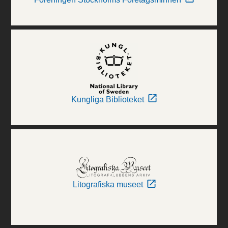
Kungliga Biblioteket
Litografiska museet