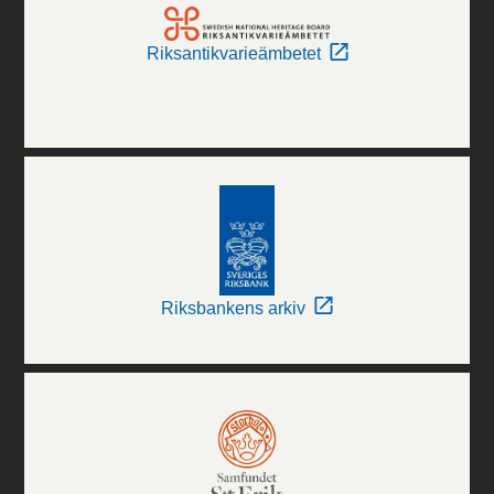
Riksantikvarieämbetet
Riksbankens arkiv