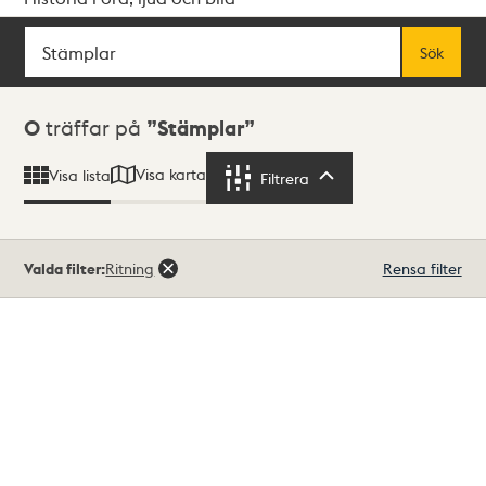
Sök
Fritextsök
Sök
Sökresultat
0
träffar på
Stämplar
Visa karta
Visa lista
Filtrera
Filtrera
Valda filter:
Ritning
Rensa filter