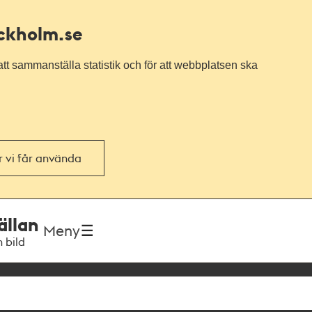
ockholm.se
tt sammanställa statistik och för att webbplatsen ska
or vi får använda
ällan
Meny
h bild