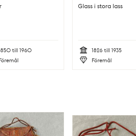
r
Glass i stora lass
1850 till 1960
1826 till 1935
Tid
Föremål
Föremål
Typ