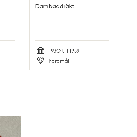
Dambaddräkt
1930 till 1939
Tid
Föremål
Typ