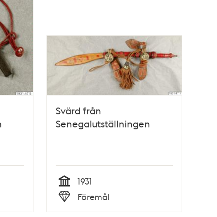
Svärd från
n
Senegalutställningen
1931
Tid
Föremål
Typ