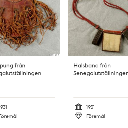
pung från
Halsband från
alutställningen
Senegalutställninge
1931
1931
Tid
Föremål
Föremål
Typ