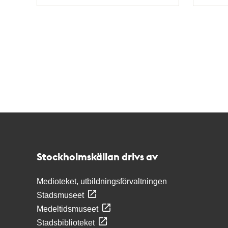
Typ
Typ
Kontakt
Stockholmskällan
Stockholmskällan drivs av
Medioteket, utbildningsförvaltningen
Stadsmuseet
Medeltidsmuseet
Stadsbiblioteket