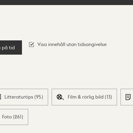
Visa innehåll utan tidsangivelse
a på tid
Litteraturtips
(
95
)
Film & rörlig bild
(
13
)
Foto
(
261
)