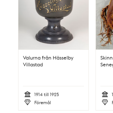
Valurna från Hässelby
Skinn
Villastad
Seneg
1914 till 1925
Tid
Tid
Föremål
Typ
Typ