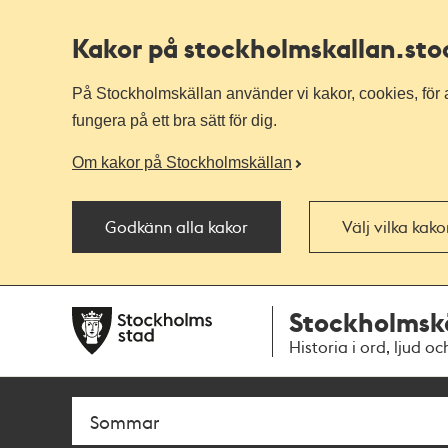
Kakor på stockholmskallan
.st
På Stockholmskällan använder vi kakor, cookies, för a
fungera på ett bra sätt för dig.
Om kakor på Stockholmskällan
Godkänn alla kakor
Välj vilka kak
Till
Till
Stockholmsk
navigationen
huvudinnehållet
Historia i ord, ljud oc
Sök
Fritextsök