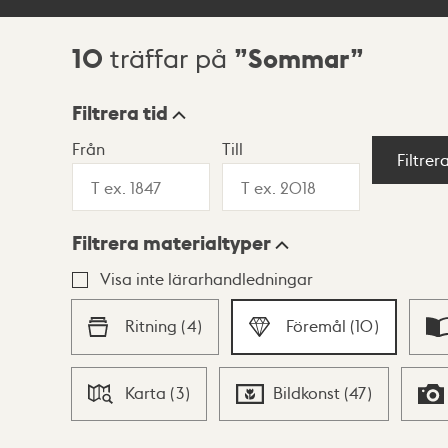
10
Sommar
träffar på
Sökresultat
Filtrera tid
Från
Till
Visningsläge
Filtrer
Filtrera materialtyper
Lista
Karta
Visa inte lärarhandledningar
Ritning
(
4
)
Föremål
(
10
)
Karta
(
3
)
Bildkonst
(
47
)