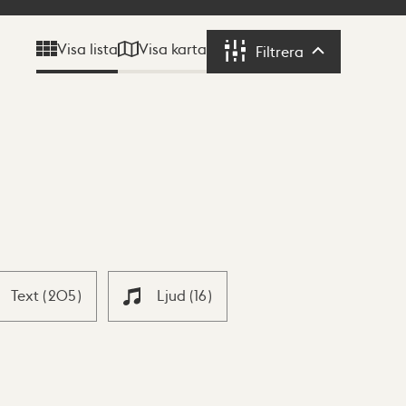
Visa karta
Visa lista
Filtrera
Filtrera
Text
(
205
)
Ljud
(
16
)