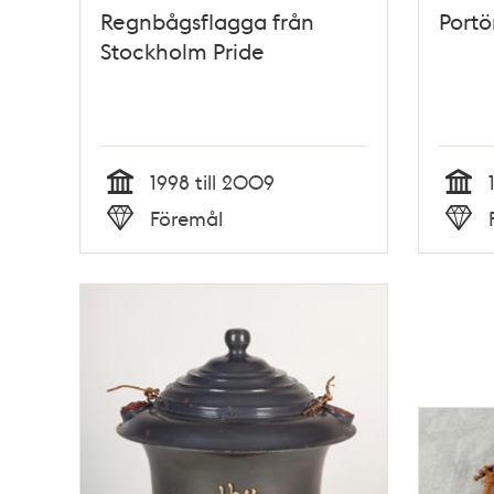
Regnbågsflagga från
Portö
Stockholm Pride
1998 till 2009
Tid
Tid
Föremål
Typ
Typ