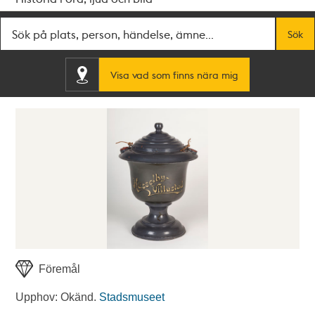
Fritextsök
Sök
Visa vad som finns nära mig
Föremål
Upphov: Okänd.
Stadsmuseet