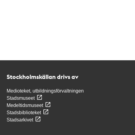
Kontakt
Stockholmskällan
Stockholmskällan drivs av
Medioteket, utbildningsförvaltningen
Stadsmuseet
Medeltidsmuseet
Stadsbiblioteket
Stadsarkivet