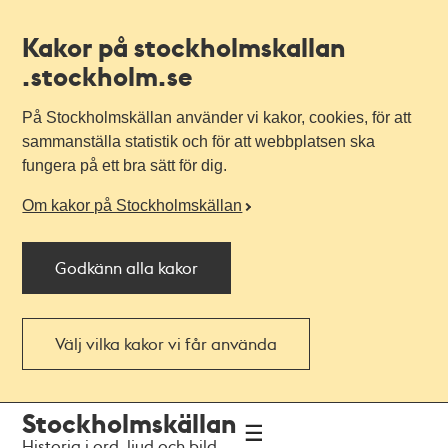
Kakor på stockholmskallan
.stockholm.se
På Stockholmskällan använder vi kakor, cookies, för att
sammanställa statistik och för att webbplatsen ska
fungera på ett bra sätt för dig.
Om kakor på Stockholmskällan
Godkänn alla kakor
Välj vilka kakor vi får använda
Till
Till
Stockholmskällan
navigationen
huvudinnehållet
Historia i ord, ljud och bild