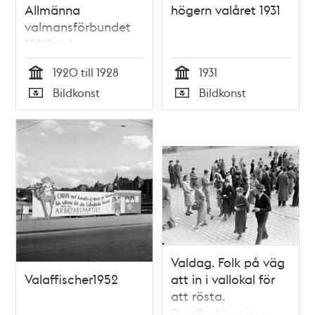
Allmänna
högern valåret 1931
valmansförbundet
1920-tal
1920 till 1928
1931
Tid
Tid
Bildkonst
Bildkonst
Typ
Typ
Valdag. Folk på väg
Valaffischer1952
att in i vallokal för
att rösta.
Partifunktionärer