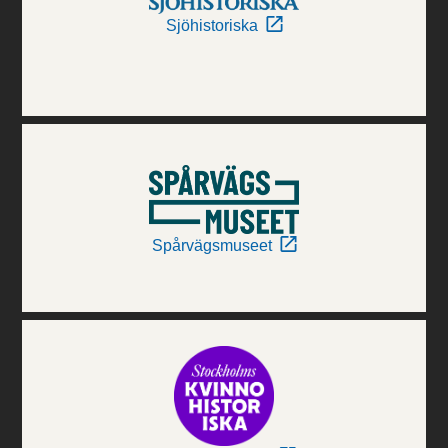
Sjöhistoriska
Spårvägsmuseet