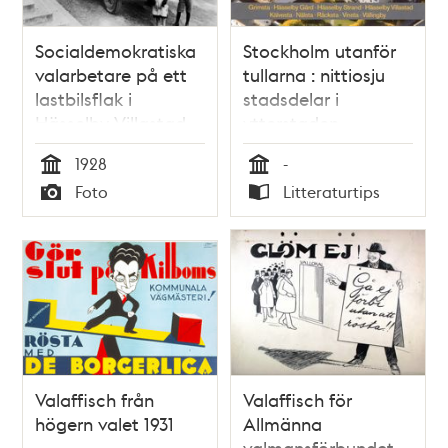
Socialdemokratiska
Stockholm utanför
valarbetare på ett
tullarna : nittiosju
lastbilsflak i
stadsdelar i
Hässelby Villastad.
ytterstaden.
Grimsta, Hässelby
1928
-
gård, Hässelby
Tid
Tid
Foto
Litteraturtips
strand, Hässelby
Typ
Typ
villastad, Kälvesta,
Nälsta, Råcksta,
Vinsta, Vällingby /
Foto: Göran
Fredriksson, Ingrid
Johansson ; förf.:
Elisabet Jermsten
m.fl.
Valaffisch från
Valaffisch för
högern valet 1931
Allmänna
valmansförbundet