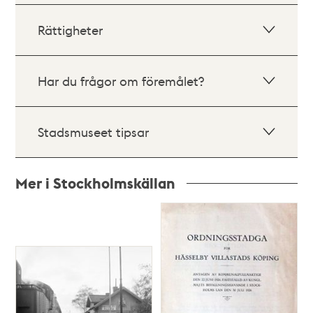
Rättigheter
Har du frågor om föremålet?
Stadsmuseet tipsar
Mer i Stockholmskällan
Relaterade
poster
och
teman