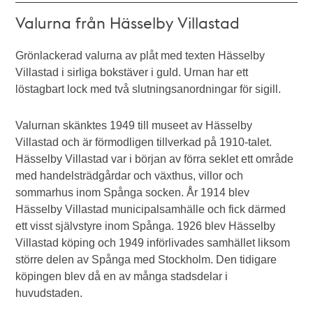
Valurna från Hässelby Villastad
Grönlackerad valurna av plåt med texten Hässelby
Villastad i sirliga bokstäver i guld. Urnan har ett
löstagbart lock med två slutningsanordningar för sigill.
Valurnan skänktes 1949 till museet av Hässelby
Villastad och är förmodligen tillverkad på 1910-talet.
Hässelby Villastad var i början av förra seklet ett område
med handelsträdgårdar och växthus, villor och
sommarhus inom Spånga socken. År 1914 blev
Hässelby Villastad municipalsamhälle och fick därmed
ett visst självstyre inom Spånga. 1926 blev Hässelby
Villastad köping och 1949 införlivades samhället liksom
större delen av Spånga med Stockholm. Den tidigare
köpingen blev då en av många stadsdelar i
huvudstaden.