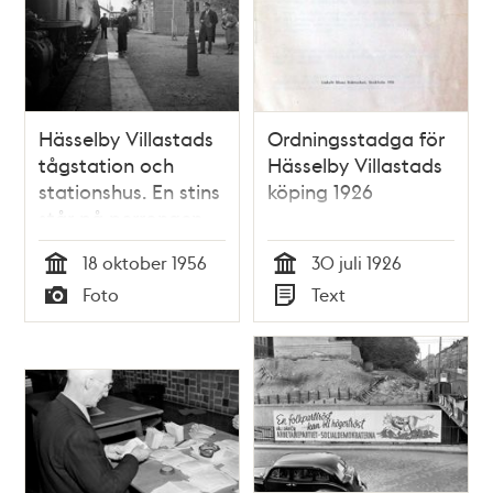
Hässelby Villastads
Ordningsstadga för
tågstation och
Hässelby Villastads
stationshus. En stins
köping 1926
står på perrongen
18 oktober 1956
30 juli 1926
Tid
Tid
Foto
Text
Typ
Typ