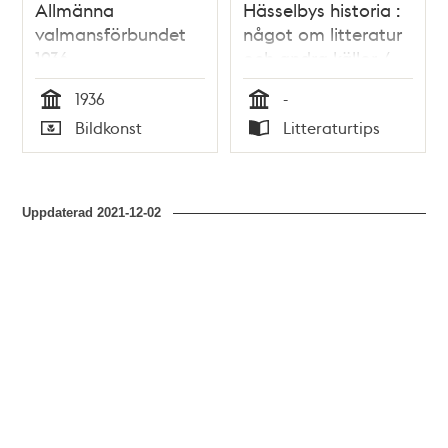
Allmänna
Hässelbys historia :
valmansförbundet
något om litteratur
1936
och andra källor /
Hans E. B.
1936
-
Andersson, Lennart
Tid
Tid
Bildkonst
Litteraturtips
Öhrström
Typ
Typ
Uppdaterad
2021-12-02