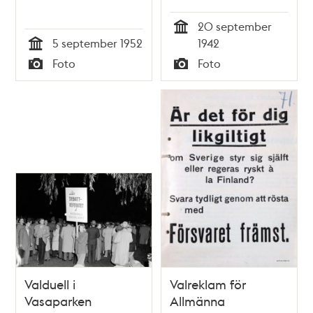
från bland andra
20 september
Folkpartiet står och
Tid
5 september 1952
1942
delar ut valsedlar
Tid
Foto
Foto
Typ
Typ
Valduell i
Valreklam för
Vasaparken
Allmänna