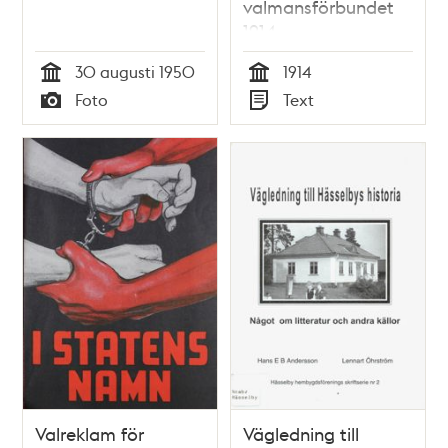
valmansförbundet
1914
30 augusti 1950
1914
Tid
Tid
Foto
Text
Typ
Typ
Valreklam för
Vägledning till