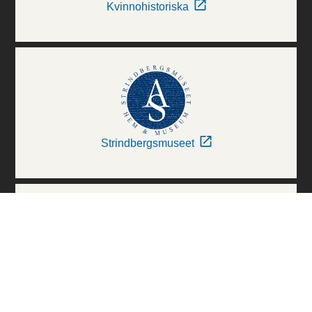
Kvinnohistoriska
Strindbergsmuseet
Thielska Galleriet