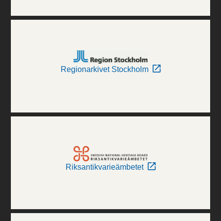
Regionarkivet Stockholm
Riksantikvarieämbetet