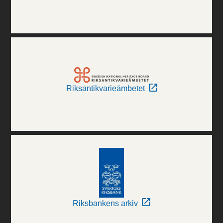
Riksantikvarieämbetet
Riksbankens arkiv