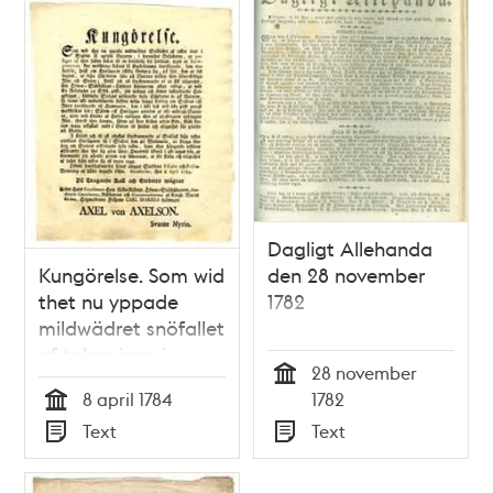
Dagligt Allehanda
Kungörelse. Som wid
den 28 november
thet nu yppade
1782
mildwädret snöfallet
af taken inne i
28 november
Staden så upfyllt
Tid
8 april 1784
1782
gatorne, i synnerhet
Tid
Text
Text
gränderne, at
Typ
Typ
passagen af then
fallne snöen til en