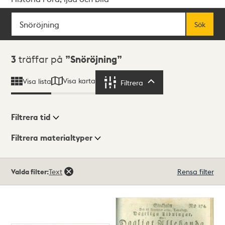
Sök
Fritextsök
Sök
Sökresultat
3
träffar på
Snöröjning
Visa karta
Visa lista
Filtrera
Filtrera
Filtrera tid
Filtrera materialtyper
Visningsläge
Totalt
Valda filter:
Text
Rensa filter
3
träffar
Lista
Karta