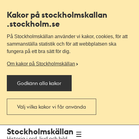
Kakor på stockholmskallan
.stockholm.se
På Stockholmskällan använder vi kakor, cookies, för att
sammanställa statistik och för att webbplatsen ska
fungera på ett bra sätt för dig.
Om kakor på Stockholmskällan
Godkänn alla kakor
Välj vilka kakor vi får använda
Till
Till
Stockholmskällan
navigationen
huvudinnehållet
Historia i ord, ljud och bild