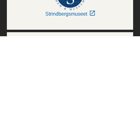
Strindbergsmuseet
Thielska Galleriet
Världskulturmuseerna