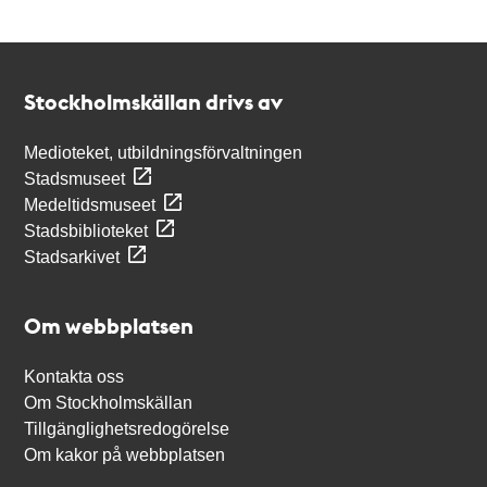
Kontakt
Stockholmskällan
Stockholmskällan drivs av
Medioteket, utbildningsförvaltningen
Stadsmuseet
Medeltidsmuseet
Stadsbiblioteket
Stadsarkivet
Om webbplatsen
Kontakta oss
Om Stockholmskällan
Tillgänglighetsredogörelse
Om kakor på webbplatsen