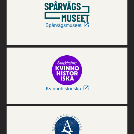
Spårvägsmuseet
Kvinnohistoriska