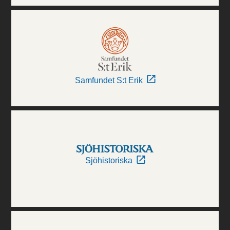
Samfundet S:t Erik
Sjöhistoriska