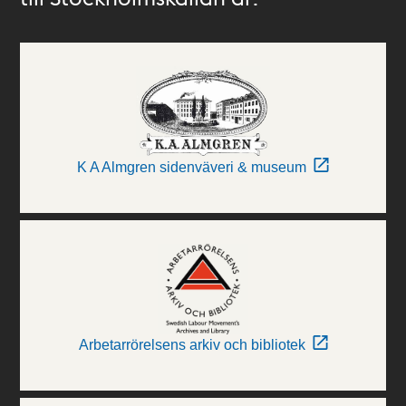
K A Almgren sidenväveri & museum
Arbetarrörelsens arkiv och bibliotek