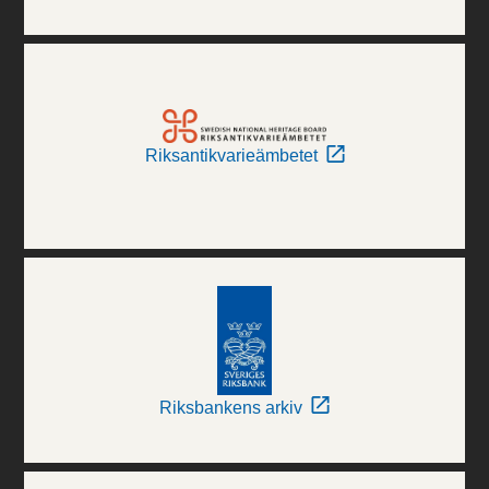
Riksantikvarieämbetet
Riksbankens arkiv