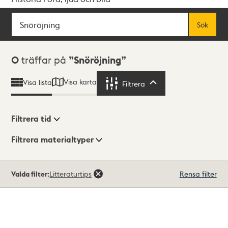
Sök
Fritextsök
Sök
Sökresultat
0
träffar på
Snöröjning
Visa karta
Visa lista
Filtrera
Filtrera
Filtrera tid
Filtrera materialtyper
Visningsläge
Totalt
Valda filter:
Litteraturtips
Rensa filter
0
träffar
Lista
Karta