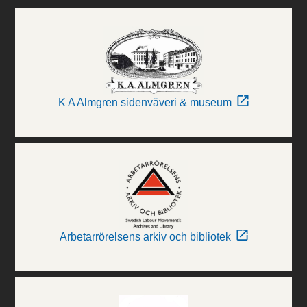
K A Almgren sidenväveri & museum
Arbetarrörelsens arkiv och bibliotek