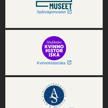
Spårvägsmuseet
Kvinnohistoriska