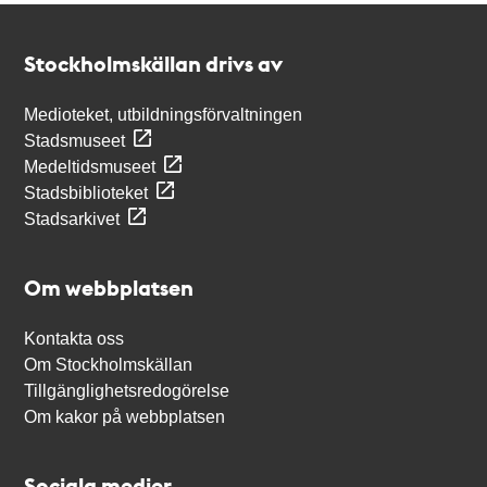
Kontakt
Stockholmskällan
Stockholmskällan drivs av
Medioteket, utbildningsförvaltningen
Stadsmuseet
Medeltidsmuseet
Stadsbiblioteket
Stadsarkivet
Om webbplatsen
Kontakta oss
Om Stockholmskällan
Tillgänglighetsredogörelse
Om kakor på webbplatsen
Sociala medier