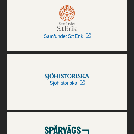
Samfundet S:t Erik
Sjöhistoriska