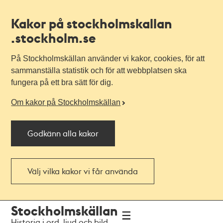
Kakor på stockholmskallan
.stockholm.se
På Stockholmskällan använder vi kakor, cookies, för att
sammanställa statistik och för att webbplatsen ska
fungera på ett bra sätt för dig.
Om kakor på Stockholmskällan
Godkänn alla kakor
Välj vilka kakor vi får använda
Till
Till
Stockholmskällan
navigationen
huvudinnehållet
Historia i ord, ljud och bild