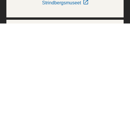
Strindbergsmuseet
Thielska Galleriet
Världskulturmuseerna