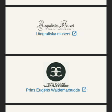
Litografiska museet
Prins Eugens Waldemarsudde