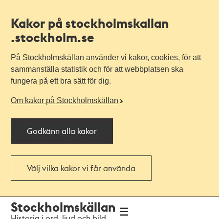
Kakor på stockholmskallan
.stockholm.se
På Stockholmskällan använder vi kakor, cookies, för att
sammanställa statistik och för att webbplatsen ska
fungera på ett bra sätt för dig.
Om kakor på Stockholmskällan
Godkänn alla kakor
Välj vilka kakor vi får använda
Till
Till
Stockholmskällan
navigationen
huvudinnehållet
Historia i ord, ljud och bild