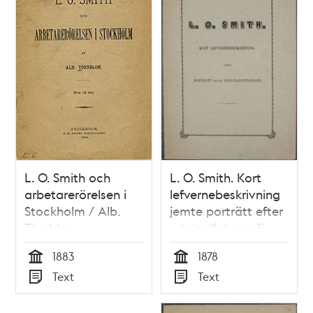
L. O. Smith och
L. O. Smith. Kort
arbetarerörelsen i
lefvernebeskrivning
Stockholm / Alb.
jemte porträtt efter
Törnblom
originalfotografi.
1883
1878
Tid
Tid
Text
Text
Typ
Typ