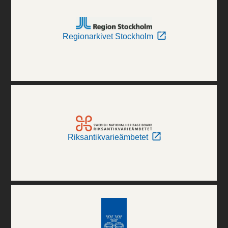
Regionarkivet Stockholm
Riksantikvarieämbetet