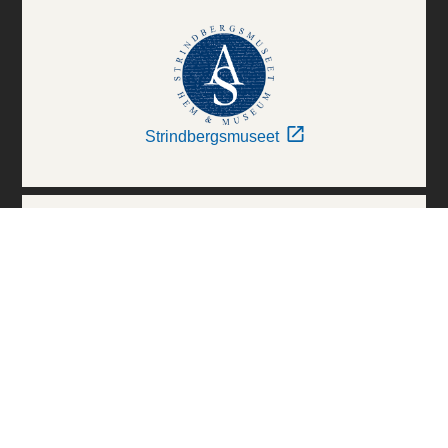
Strindbergsmuseet
Thielska Galleriet