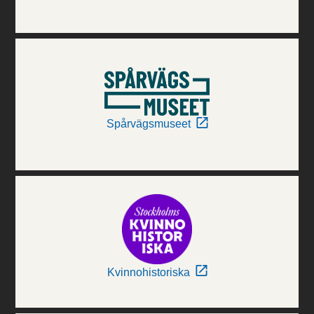
Spårvägsmuseet
Kvinnohistoriska