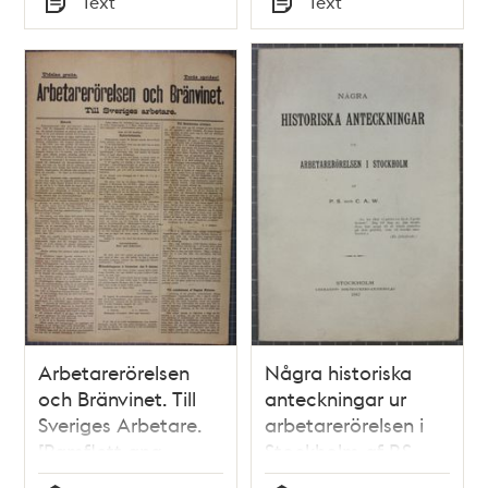
Text
Text
Typ
Typ
Arbetarerörelsen
Några historiska
och Bränvinet. Till
anteckningar ur
Sveriges Arbetare.
arbetarerörelsen i
[Pamflett ang.
Stockholm af P.S.
Arbetarnes ring]
och C.A.W.