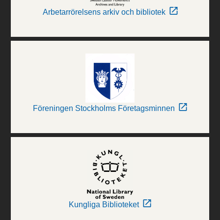
Arbetarrörelsens arkiv och bibliotek
Föreningen Stockholms Företagsminnen
Kungliga Biblioteket