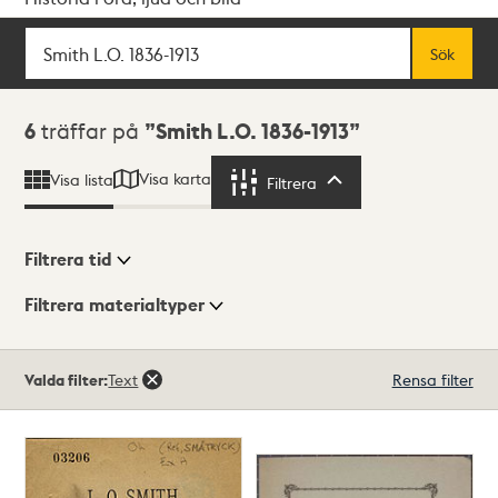
Sök
Fritextsök
Sök
Sökresultat
6
träffar på
Smith L.O. 1836-1913
Visa karta
Visa lista
Filtrera
Filtrera
Filtrera tid
Filtrera materialtyper
Visningsläge
Totalt
Valda filter:
Text
Rensa filter
6
träffar
Lista
Karta