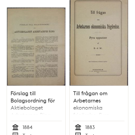
Förslag till
Till frågan om
Bolagsordning för
Arbetarnes
Aktiebolaget
ekonomiska
Arbetarnes Ring
frigörelse. Fyra
uppsatser af S-d. W.
1884
1883
Tid
Tid