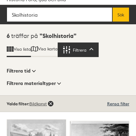
Sök
Fritextsök
Sök
Sökresultat
6
träffar på
Skolhistoria
Visa karta
Visa lista
Filtrera
Filtrera
Filtrera tid
Filtrera materialtyper
Visningsläge
Totalt
Valda filter:
Bildkonst
Rensa filter
6
träffar
Lista
Karta