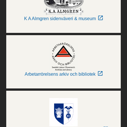
K A Almgren sidenväveri & museum
Arbetarrörelsens arkiv och bibliotek