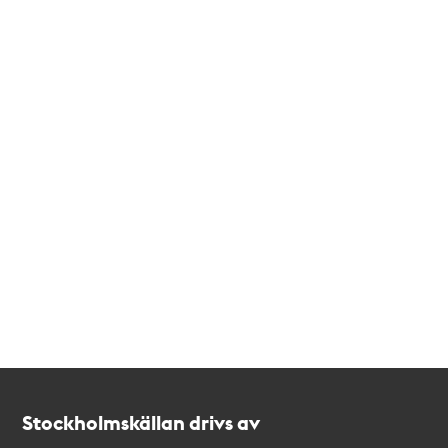
Kontakt
Stockholmskällan
Stockholmskällan drivs av