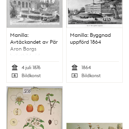
Manilla:
Manilla: Byggnad
Avtäckandet av Pär
uppförd 1864
Aron Borgs
bröstbild vid
Manillaskolan 1876
4 juli 1876
1864
Tid
Tid
Bildkonst
Bildkonst
Typ
Typ