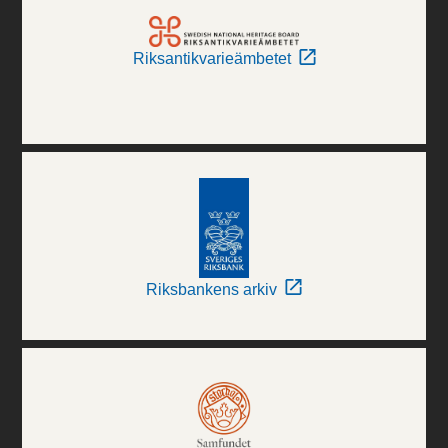
Riksantikvarieämbetet
Riksbankens arkiv