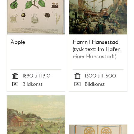
Äpple
Hamn i Hansestad
(tysk text: Im Hafen
einer Hansastadt)
1890 till 1910
1300 till 1500
Tid
Tid
Bildkonst
Bildkonst
Typ
Typ