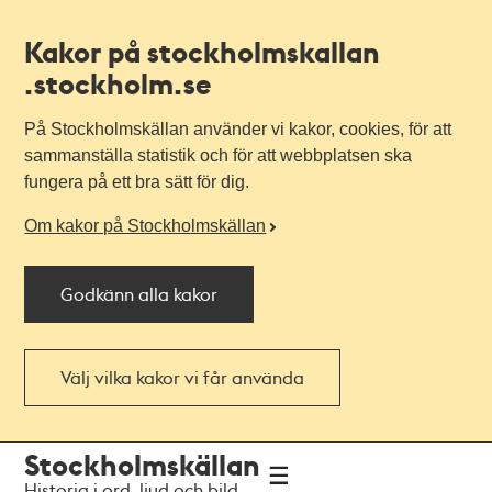
Kakor på stockholmskallan
.stockholm.se
På Stockholmskällan använder vi kakor, cookies, för att
sammanställa statistik och för att webbplatsen ska
fungera på ett bra sätt för dig.
Om kakor på Stockholmskällan
Godkänn alla kakor
Välj vilka kakor vi får använda
Till
Till
Stockholmskällan
navigationen
huvudinnehållet
Historia i ord, ljud och bild