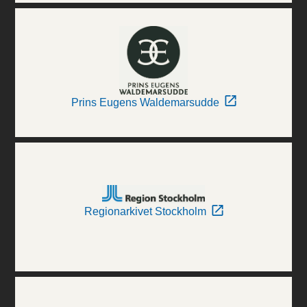
Prins Eugens Waldemarsudde
Regionarkivet Stockholm