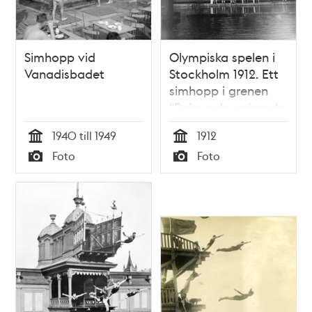
Simhopp vid
Olympiska spelen i
Vanadisbadet
Stockholm 1912. Ett
simhopp i grenen
"Raka och varierade
hopp" vid den
1940 till 1949
1912
olympiska
Tid
Tid
Foto
Foto
Simstadion i
Typ
Typ
Djurgårdsbrunnsviken.