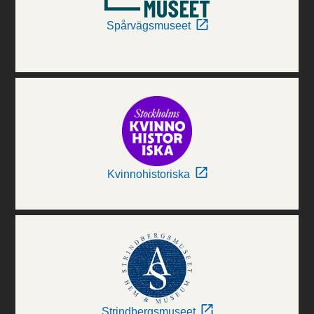
Spårvägsmuseet
Kvinnohistoriska
Strindbergsmuseet