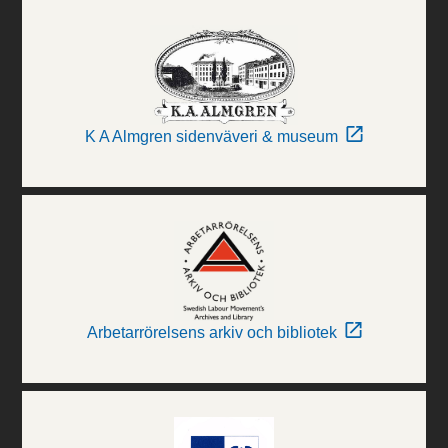
K A Almgren sidenväveri & museum
Arbetarrörelsens arkiv och bibliotek