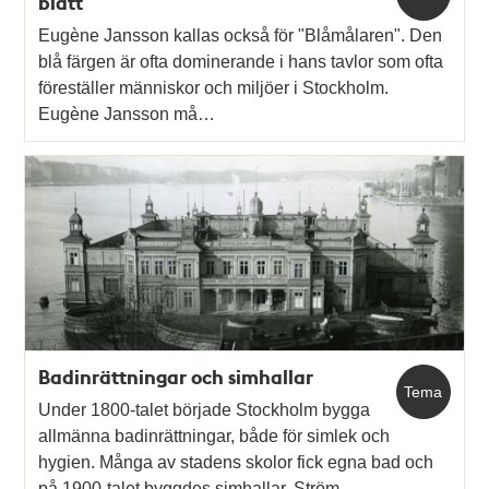
blått
Eugène Jansson kallas också för "Blåmålaren". Den
blå färgen är ofta dominerande i hans tavlor som ofta
föreställer människor och miljöer i Stockholm.
Eugène Jansson må…
Badinrättningar och simhallar
Tema
Under 1800-talet började Stockholm bygga
allmänna badinrättningar, både för simlek och
hygien. Många av stadens skolor fick egna bad och
på 1900-talet byggdes simhallar. Ström…