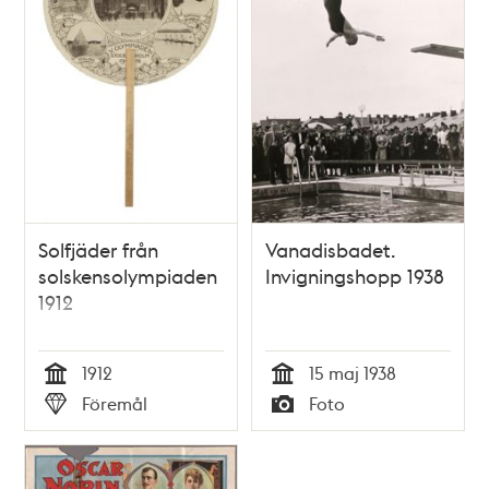
Solfjäder från
Vanadisbadet.
solskensolympiaden
Invigningshopp 1938
1912
1912
15 maj 1938
Tid
Tid
Föremål
Foto
Typ
Typ