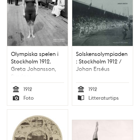
Olympiska spelen i
Solskensolympiaden
Stockholm 1912.
: Stockholm 1912 /
Greta Johansson,
Johan Erséus
Sveriges
guldmedaljör i raka
1912
1912
trampolinhopp för
Tid
Tid
Foto
Litteraturtips
damer.
Typ
Typ