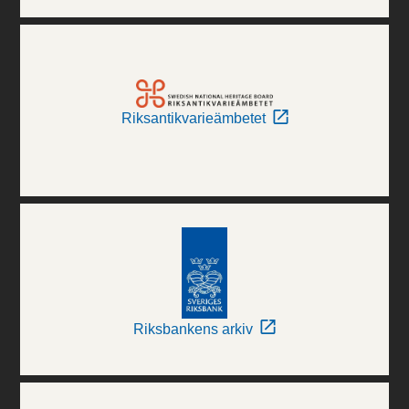
Riksantikvarieämbetet
Riksbankens arkiv