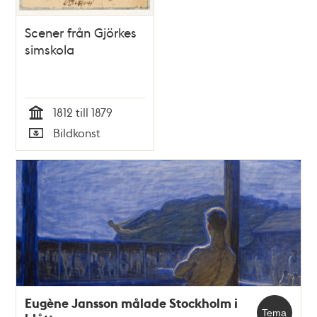
Scener från Gjörkes
simskola
1812 till 1879
Tid
Bildkonst
Typ
Eugène Jansson målade Stockholm i
Tema