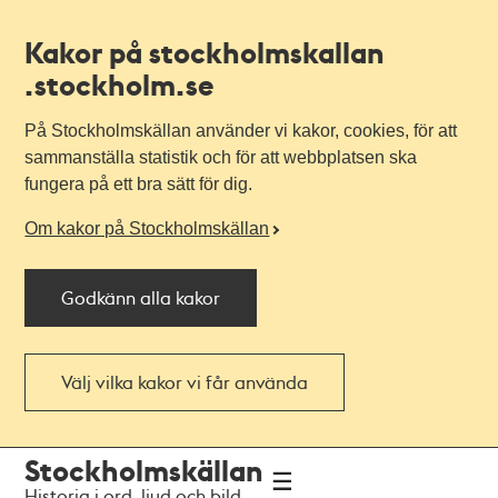
Kakor på stockholmskallan
.stockholm.se
På Stockholmskällan använder vi kakor, cookies, för att
sammanställa statistik och för att webbplatsen ska
fungera på ett bra sätt för dig.
Om kakor på Stockholmskällan
Godkänn alla kakor
Välj vilka kakor vi får använda
Till
Till
Stockholmskällan
navigationen
huvudinnehållet
Historia i ord, ljud och bild