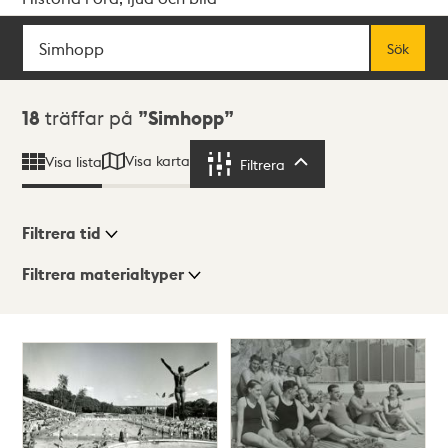
Sök
Fritextsök
Sök
Sökresultat
18
träffar på
Simhopp
Visa karta
Visa lista
Filtrera
Filtrera
Filtrera tid
Filtrera materialtyper
Visningsläge
Totalt
18
träffar
Lista
Karta