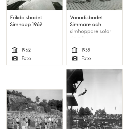
Erikdalsbadet:
Vanadisbadet:
Simhopp 1962
Simmare och
simhoppare solar
sig på
solgradängerna
1962
1938
Tid
Tid
Foto
Foto
Typ
Typ