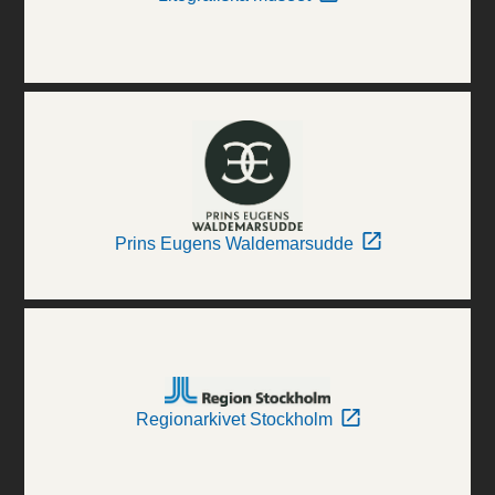
Prins Eugens Waldemarsudde
Regionarkivet Stockholm