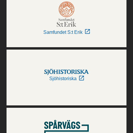
Samfundet S:t Erik
Sjöhistoriska