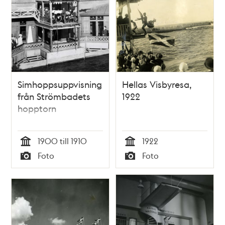
Simhoppsuppvisning
Hellas Visbyresa,
från Strömbadets
1922
hopptorn
1900 till 1910
1922
Tid
Tid
Foto
Foto
Typ
Typ