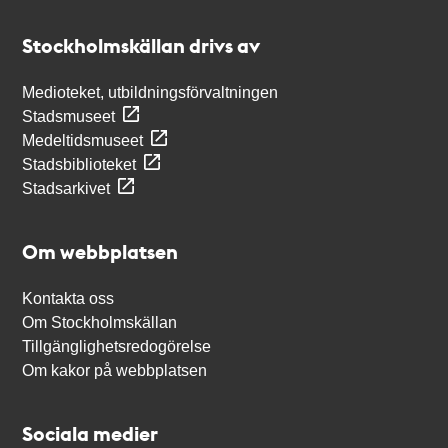
Kontakt
Stockholmskällan
Stockholmskällan drivs av
Medioteket, utbildningsförvaltningen
Stadsmuseet
Medeltidsmuseet
Stadsbiblioteket
Stadsarkivet
Om webbplatsen
Kontakta oss
Om Stockholmskällan
Tillgänglighetsredogörelse
Om kakor på webbplatsen
Sociala medier