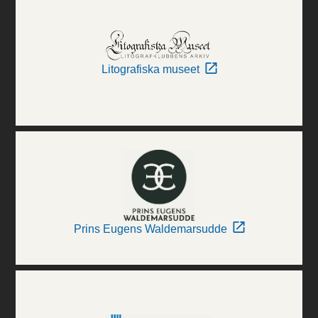
Litografiska museet
Prins Eugens Waldemarsudde