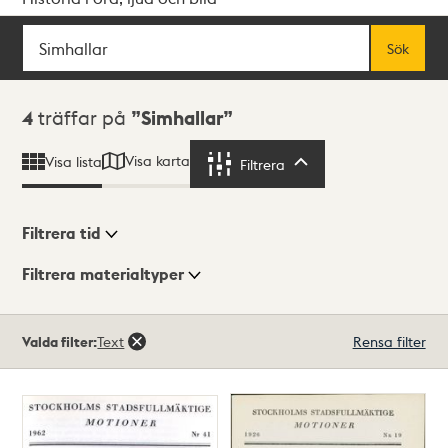
Sök
Fritextsök
Sök
Sökresultat
4
träffar på
Simhallar
Visa karta
Visa lista
Filtrera
Filtrera
Filtrera tid
Filtrera materialtyper
Visningsläge
Totalt
Valda filter:
Text
Rensa filter
4
träffar
Lista
Karta