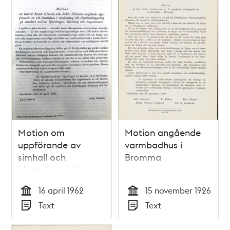
Motion om
Motion angående
uppförande av
varmbadhus i
simhall och
Bromma
idrottshus vid
blivand Kärrtorps IP
16 april 1962
15 november 1926
Tid
Tid
Text
Text
Typ
Typ