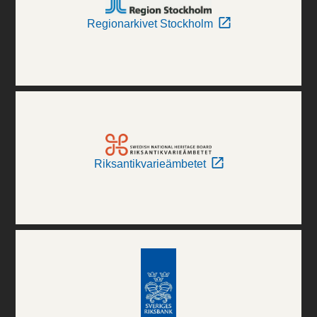
Regionarkivet Stockholm
Riksantikvarieämbetet