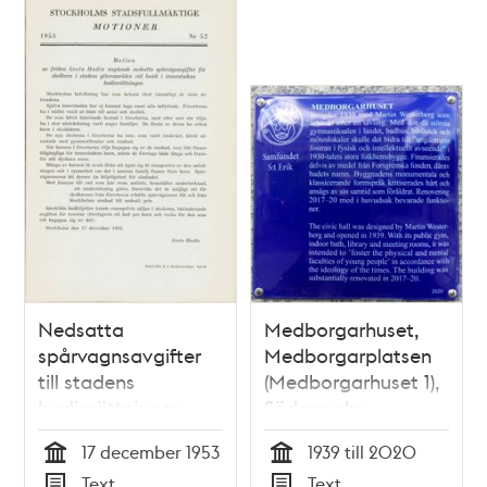
Nedsatta
Medborgarhuset,
spårvagnsavgifter
Medborgarplatsen
till stadens
(Medborgarhuset 1),
badinrättningar
Södermalm
17 december 1953
1939 till 2020
Tid
Tid
Text
Text