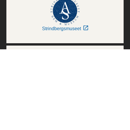
Strindbergsmuseet
Thielska Galleriet