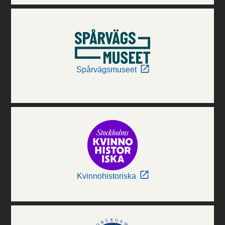
Spårvägsmuseet
Kvinnohistoriska