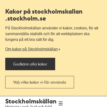
Kakor på stockholmskallan
.stockholm.se
På Stockholmskällan använder vi kakor, cookies, för att
sammanställa statistik och för att webbplatsen ska
fungera på ett bra sätt för dig.
Om kakor på Stockholmskällan
Godkänn alla kakor
Välj vilka kakor vi får använda
Till
Till
Stockholmskällan
navigationen
huvudinnehållet
Historia i ord, ljud och bild