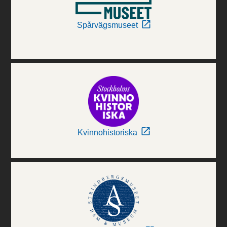
Spårvägsmuseet
Kvinnohistoriska