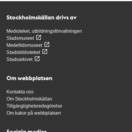
Kontakt
Stockholmskällan
Stockholmskällan drivs av
Medioteket, utbildningsförvaltningen
Stadsmuseet
Medeltidsmuseet
Stadsbiblioteket
Stadsarkivet
Om webbplatsen
Kontakta oss
Om Stockholmskällan
Tillgänglighetsredogörelse
Om kakor på webbplatsen
Sociala medier