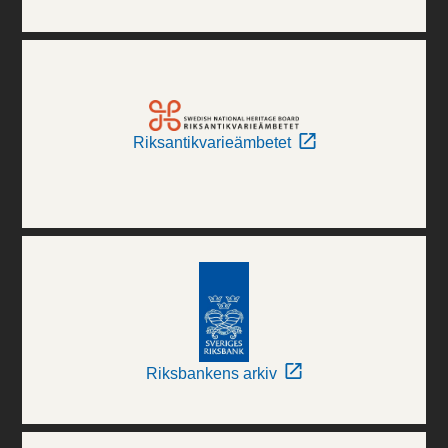
Riksantikvarieämbetet
Riksbankens arkiv