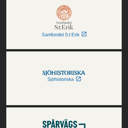
Samfundet S:t Erik
Sjöhistoriska