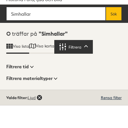
Sök
Fritextsök
Sök
Sökresultat
0
träffar på
Simhallar
Visa karta
Visa lista
Filtrera
Filtrera
Filtrera tid
Filtrera materialtyper
Visningsläge
Totalt
Valda filter:
Ljud
Rensa filter
0
träffar
Lista
Karta