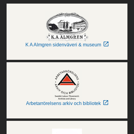
K A Almgren sidenväveri & museum
Arbetarrörelsens arkiv och bibliotek