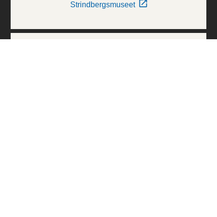
Strindbergsmuseet
Thielska Galleriet
Världskulturmuseerna