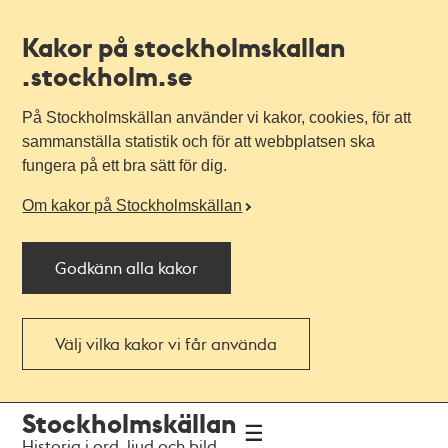
Kakor på stockholmskallan
.stockholm.se
På Stockholmskällan använder vi kakor, cookies, för att
sammanställa statistik och för att webbplatsen ska
fungera på ett bra sätt för dig.
Om kakor på Stockholmskällan
Godkänn alla kakor
Välj vilka kakor vi får använda
Till
Till
Stockholmskällan
navigationen
huvudinnehållet
Historia i ord, ljud och bild