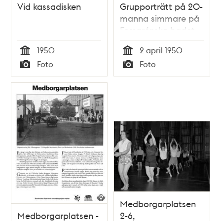
Vid kassadisken
Grupporträtt på 20-
manna simmare på
Forsgrénska badet
1950
2 april 1950
Tid
Tid
Foto
Foto
Typ
Typ
Medborgarplatsen
Medborgarplatsen -
2-6,