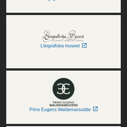
Litografiska museet
Prins Eugens Waldemarsudde