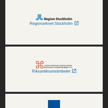
Regionarkivet Stockholm
Riksantikvarieämbetet