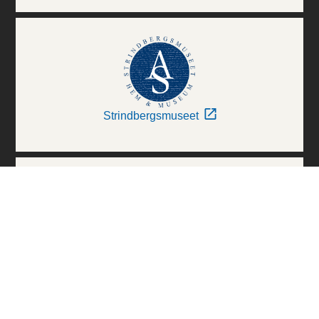
Strindbergsmuseet
Thielska Galleriet