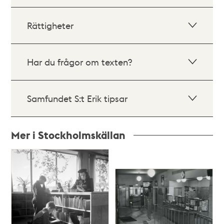
Rättigheter
Har du frågor om texten?
Samfundet S:t Erik tipsar
Mer i Stockholmskällan
Relaterade
poster
och
teman