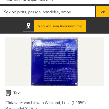
Fritextsök
Sök
Visa vad som finns nära mig
Text
Författare: von Liewen Wistrand, Lotta (f. 1959).
Samfundet S:t Erik