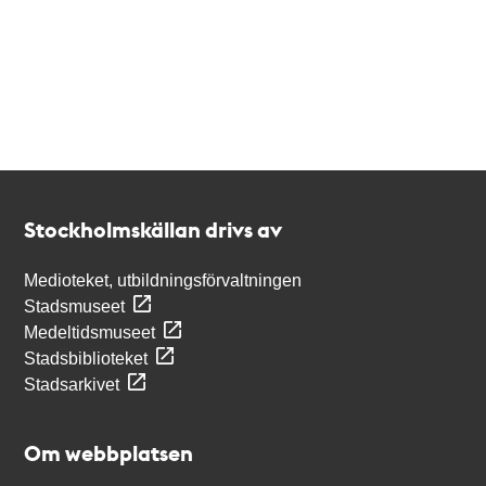
Kontakt
Stockholmskällan
Stockholmskällan drivs av
Medioteket, utbildningsförvaltningen
Stadsmuseet
Medeltidsmuseet
Stadsbiblioteket
Stadsarkivet
Om webbplatsen