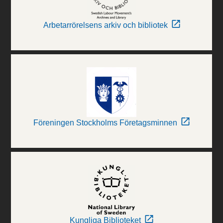
Arbetarrörelsens arkiv och bibliotek
Föreningen Stockholms Företagsminnen
Kungliga Biblioteket