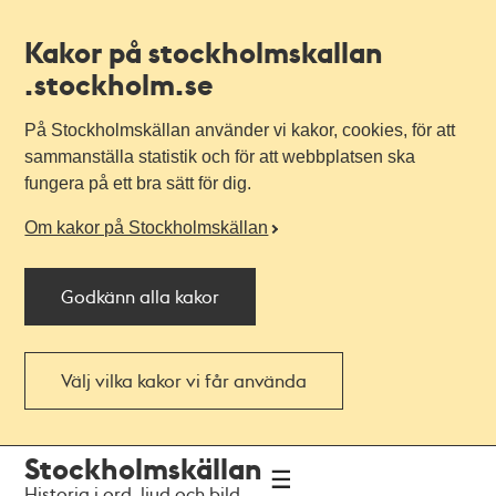
Kakor på stockholmskallan
.stockholm.se
På Stockholmskällan använder vi kakor, cookies, för att
sammanställa statistik och för att webbplatsen ska
fungera på ett bra sätt för dig.
Om kakor på Stockholmskällan
Godkänn alla kakor
Välj vilka kakor vi får använda
Till
Till
Stockholmskällan
navigationen
huvudinnehållet
Historia i ord, ljud och bild