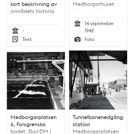
kort beskrivning av
Medborgarhuset.
områdets historia
Gymnastik för
mammor
14 september
Tid
-
1942
Tid
Text
Foto
Typ
Typ
Medborgarplatsen
Tunnelbanenedgången
6, Forsgrenska
station
badet. Skol-DM i
Medborgarplatsen