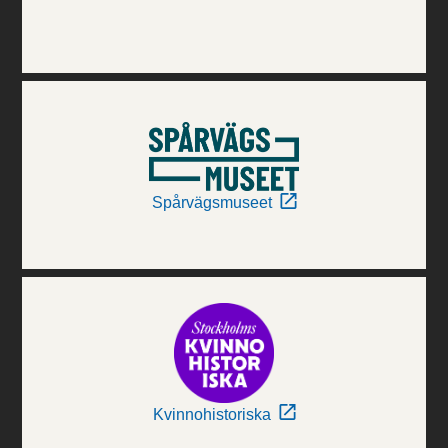
Spårvägsmuseet
Kvinnohistoriska