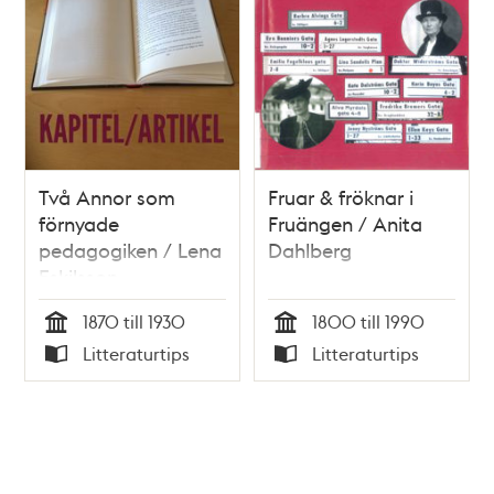
Två Annor som
Fruar & fröknar i
förnyade
Fruängen / Anita
pedagogiken / Lena
Dahlberg
Eskilsson
1870 till 1930
1800 till 1990
Tid
Tid
Litteraturtips
Litteraturtips
Typ
Typ