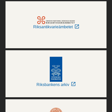
Riksantikvarieämbetet
Riksbankens arkiv