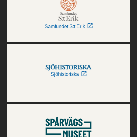
Samfundet S:t Erik
Sjöhistoriska