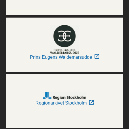
Prins Eugens Waldemarsudde
Regionarkivet Stockholm