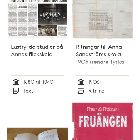
Lustfyllda studier på
Ritningar till Anna
Annas flickskola
Sandströms skola
1906 (senare Tyska
skolan)
1880 till 1940
1906
Tid
Tid
Text
Ritning
Typ
Typ