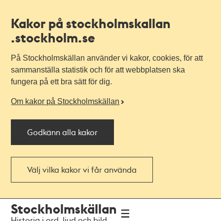
Kakor på stockholmskallan
.stockholm.se
På Stockholmskällan använder vi kakor, cookies, för att
sammanställa statistik och för att webbplatsen ska
fungera på ett bra sätt för dig.
Om kakor på Stockholmskällan
Godkänn alla kakor
Välj vilka kakor vi får använda
Till
Till
Stockholmskällan
navigationen
huvudinnehållet
Historia i ord, ljud och bild