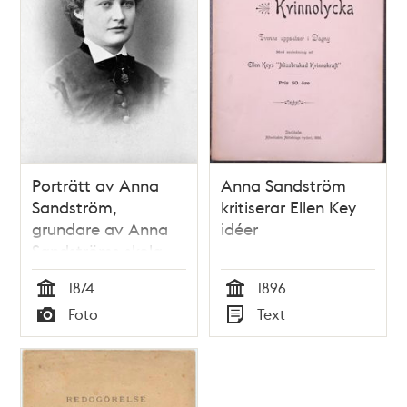
Porträtt av Anna
Anna Sandström
Sandström,
kritiserar Ellen Key
grundare av Anna
idéer
Sandströms skola
1874
1896
Tid
Tid
Foto
Text
Typ
Typ