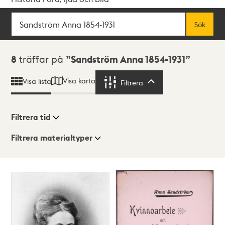
Sök
Fritextsök
Sök
Sökresultat
8
träffar på
Sandström Anna 1854-1931
Visa karta
Visa lista
Filtrera
Filtrera
Filtrera tid
Filtrera materialtyper
Visningsläge
Totalt
8
träffar
Lista
Karta