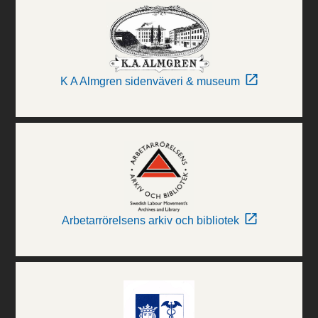
K A Almgren sidenväveri & museum
Arbetarrörelsens arkiv och bibliotek