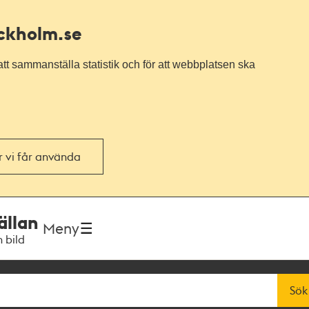
ockholm.se
tt sammanställa statistik och för att webbplatsen ska
or vi får använda
ällan
Meny
h bild
Sök