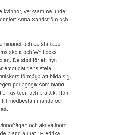
nde kvinnor, verksamma under
ecennier: Anna Sandström och
eminariet och de startade
öms skola och Whitlocks
lan. De stod för ett nytt
 emot dåtidens stela
niskors förmåga att bilda sig
en egen pedagogik som bland
on av teori och praktik. Hon
ätt till medbestämmande och
het.
vinnofrågan och aktiva inom
e bland annat i Fredrika