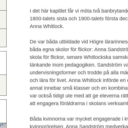
I det här kapitlet får vi möta två banbryta
1800-talets sista och 1900-talets första d
Anna Whitlock.
De var båda utbildade vid Högre lärarinnes
båda egna skolor för flickor: Anna Sandstr
skola för flickor, senare Whitlockska samsko
tänkande inom pedagogiken. Sandström var
undervisningsformer och trodde på alla män
och lära för livet. Anna Whitlock införde 
annat innebar små klasser och en kombinati
var också tidigt ute med att ge eleverna r
att engagera föräldrarna i skolans verksam
Båda kvinnorna var mycket engagerade i k
kvinnorörelsen. Anna Sandström medverkad