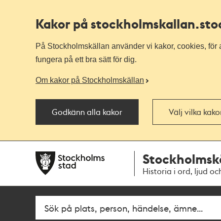
Kakor på stockholmskallan
.st
På Stockholmskällan använder vi kakor, cookies, för a
fungera på ett bra sätt för dig.
Om kakor på Stockholmskällan
Godkänn alla kakor
Välj vilka kak
Till
Till
Stockholmsk
navigationen
huvudinnehållet
Historia i ord, ljud oc
Fritextsök