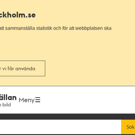
ockholm.se
tt sammanställa statistik och för att webbplatsen ska
or vi får använda
ällan
Meny
h bild
Sök