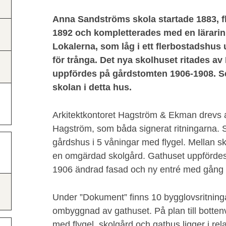
Anna Sandströms skola startade 1883, fly
1892 och kompletterades med en lärarin
Lokalerna, som låg i ett flerbostadshus
för trånga. Det nya skolhuset ritades 
uppfördes på gårdstomten 1906-1908. S
skolan i detta hus.
Arkitektkontoret Hagström & Ekman drevs 
Hagström, som båda signerat ritningarna. S
gårdshus i 5 våningar med flygel. Mellan s
en omgärdad skolgård. Gathuset uppförde
1906 ändrad fasad och ny entré med gång 
Under ”Dokument” finns 10 bygglovsritningar 
ombyggnad av gathuset. På plan till botte
med flygel, skolgård och gathus ligger i rela