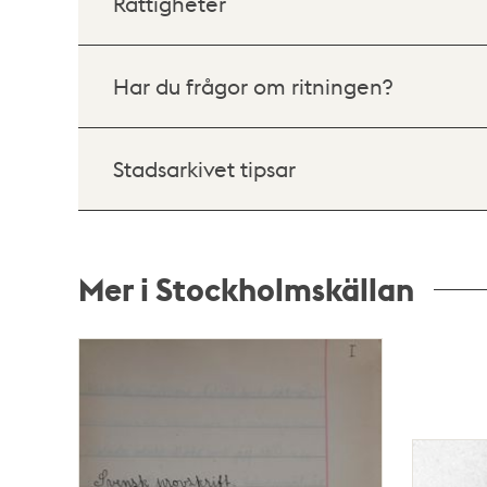
Rättigheter
Har du frågor om ritningen?
Stadsarkivet tipsar
Mer i Stockholmskällan
Relaterade
poster
och
teman