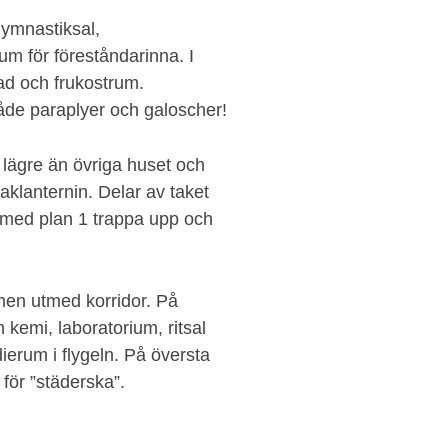
gymnastiksal,
m för föreståndarinna. I
ad och frukostrum.
både paraplyer och galoscher!
lägre än övriga huset och
aklanternin. Delar av taket
 med plan 1 trappa upp och
men utmed korridor. På
 kemi, laboratorium, ritsal
dierum i flygeln. På översta
för ”städerska”.