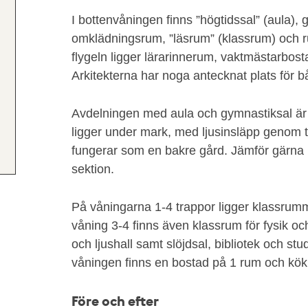
I bottenvåningen finns ”högtidssal” (aula), 
omklädningsrum, ”läsrum” (klassrum) och ru
flygeln ligger lärarinnerum, vaktmästarbost
Arkitekterna har noga antecknat plats för 
Avdelningen med aula och gymnastiksal är 
ligger under mark, med ljusinsläpp genom t
fungerar som en bakre gård. Jämför gärna
sektion.
På våningarna 1-4 trappor ligger klassrum
våning 3-4 finns även klassrum för fysik och
och ljushall samt slöjdsal, bibliotek och stu
våningen finns en bostad på 1 rum och kök 
Före och efter