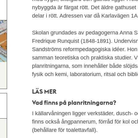
nybyggda är färgat rött. Det äldre gathuset
delar i rött. Adressen var då Karlavägen 1
Skolan grundades av pedagogerna Anna S
Fredrique Runquist (1848-1891). Undervis
Sandströms reformpedagogiska idéer. Hon v
samman teoretiska och praktiska studier. Vi
planritningarna, som innehåller både slöjds
fysik och kemi, laboratorium, ritsal och bibli
LÄS MER
Vad finns på planritningarna?
I källarvåningen ligger verkstäder, dusch-
finns också ångpannerum, förråd för kol oc
(behållare för toalettavfall).