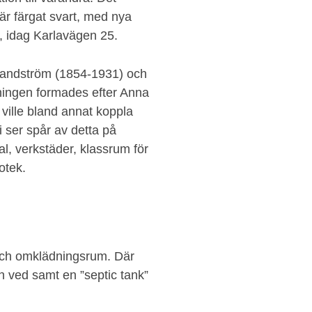
 är färgat svart, med nya
A, idag Karlavägen 25.
andström (1854-1931) och
ningen formades efter Anna
ille bland annat koppla
 ser spår av detta på
al, verkstäder, klassrum för
otek.
 och omklädningsrum. Där
h ved samt en ”septic tank”