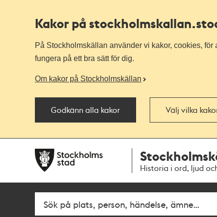
Kakor på stockholmskallan
.st
På Stockholmskällan använder vi kakor, cookies, för a
fungera på ett bra sätt för dig.
Om kakor på Stockholmskällan
Godkänn alla kakor
Välj vilka kak
Till
Till
Stockholmsk
navigationen
huvudinnehållet
Historia i ord, ljud oc
Fritextsök