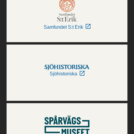
Samfundet S:t Erik
Sjöhistoriska