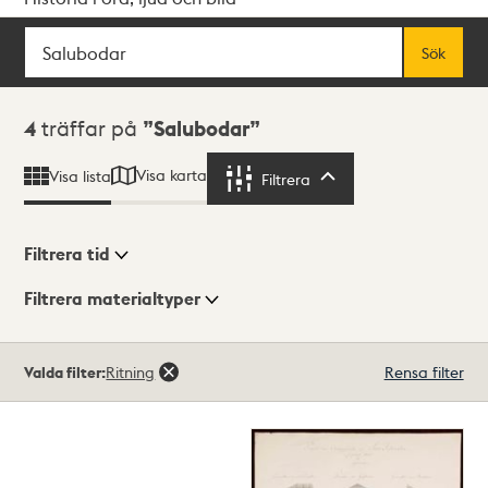
Sök
Fritextsök
Sök
Sökresultat
4
träffar på
Salubodar
Visa karta
Visa lista
Filtrera
Filtrera
Filtrera tid
Filtrera materialtyper
Visningsläge
Totalt
Valda filter:
Ritning
Rensa filter
4
träffar
Lista
Karta