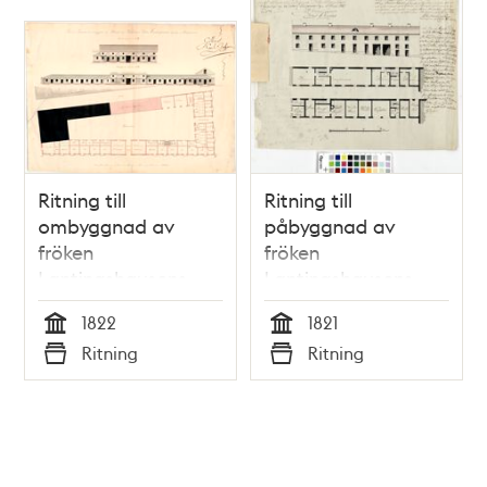
Ritning till
Ritning till
ombyggnad av
påbyggnad av
fröken
fröken
Lantingshausens
Lantingshausens
uthus på
hus på Blasieholmen
1822
1821
Blasieholmen 1822
1821
Tid
Tid
Ritning
Ritning
Typ
Typ