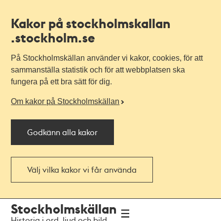
Kakor på stockholmskallan
.stockholm.se
På Stockholmskällan använder vi kakor, cookies, för att
sammanställa statistik och för att webbplatsen ska
fungera på ett bra sätt för dig.
Om kakor på Stockholmskällan
Godkänn alla kakor
Välj vilka kakor vi får använda
Till
Till
Stockholmskällan
navigationen
huvudinnehållet
Historia i ord, ljud och bild