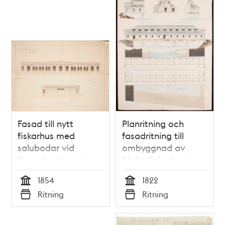
Fasad till nytt
Planritning och
fiskarhus med
fasadritning till
salubodar vid
ombyggnad av
Slussplanstorget
Södra fiskarhuset
1854
1822
Tid
Tid
Ritning
Ritning
Typ
Typ