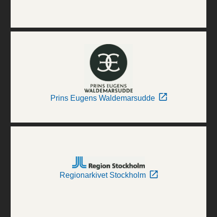
Prins Eugens Waldemarsudde
Regionarkivet Stockholm