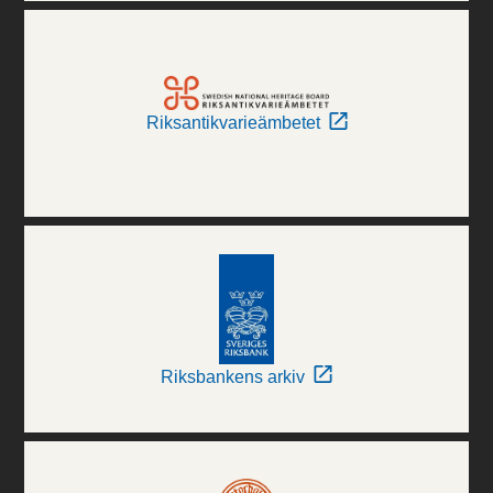
Riksantikvarieämbetet
Riksbankens arkiv