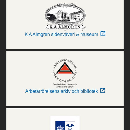
K A Almgren sidenväveri & museum
Arbetarrörelsens arkiv och bibliotek