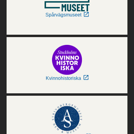
Spårvägsmuseet
Kvinnohistoriska