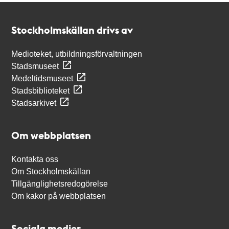
Kontakt
Stockholmskällan
Stockholmskällan drivs av
Medioteket, utbildningsförvaltningen
Stadsmuseet
Medeltidsmuseet
Stadsbiblioteket
Stadsarkivet
Om webbplatsen
Kontakta oss
Om Stockholmskällan
Tillgänglighetsredogörelse
Om kakor på webbplatsen
Sociala medier