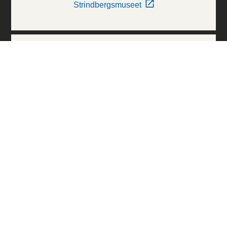
Strindbergsmuseet
Thielska Galleriet
Världskulturmuseerna