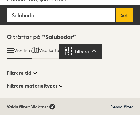
Sök
Fritextsök
Sök
Sökresultat
0
träffar på
Salubodar
Visa karta
Visa lista
Filtrera
Filtrera
Filtrera tid
Filtrera materialtyper
Visningsläge
Totalt
Valda filter:
Bildkonst
Rensa filter
0
träffar
Lista
Karta