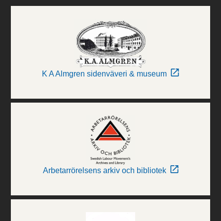
K A Almgren sidenväveri & museum
Arbetarrörelsens arkiv och bibliotek