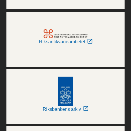
Riksantikvarieämbetet
Riksbankens arkiv