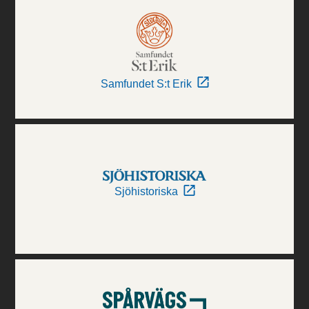
Samfundet S:t Erik
Sjöhistoriska