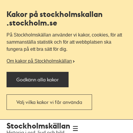
Kakor på stockholmskallan
.stockholm.se
På Stockholmskällan använder vi kakor, cookies, för att
sammanställa statistik och för att webbplatsen ska
fungera på ett bra sätt för dig.
Om kakor på Stockholmskällan
Godkänn alla kakor
Välj vilka kakor vi får använda
Till
Till
Stockholmskällan
navigationen
huvudinnehållet
Historia i ord, ljud och bild