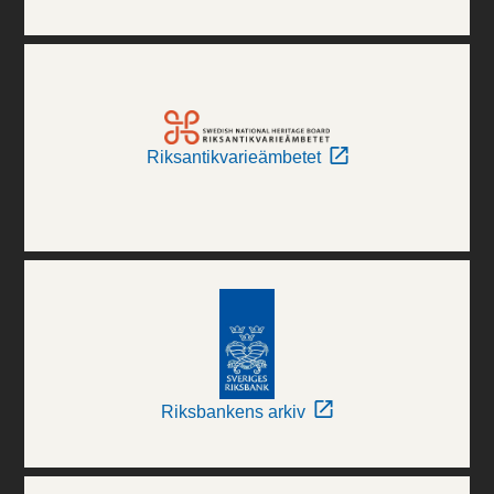
Riksantikvarieämbetet
Riksbankens arkiv