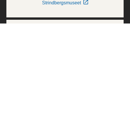
Strindbergsmuseet
Thielska Galleriet
Världskulturmuseerna