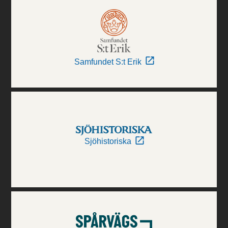
Samfundet S:t Erik
Sjöhistoriska