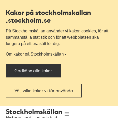
Kakor på stockholmskallan
.stockholm.se
På Stockholmskällan använder vi kakor, cookies, för att
sammanställa statistik och för att webbplatsen ska
fungera på ett bra sätt för dig.
Om kakor på Stockholmskällan
Godkänn alla kakor
Välj vilka kakor vi får använda
Till
Till
Stockholmskällan
navigationen
huvudinnehållet
Historia i ord, ljud och bild