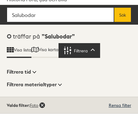
Sök
Fritextsök
Sök
Sökresultat
0
träffar på
Salubodar
Visa karta
Visa lista
Filtrera
Filtrera
Filtrera tid
Filtrera materialtyper
Visningsläge
Totalt
Valda filter:
Foto
Rensa filter
0
träffar
Lista
Karta