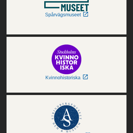
Spårvägsmuseet
Kvinnohistoriska