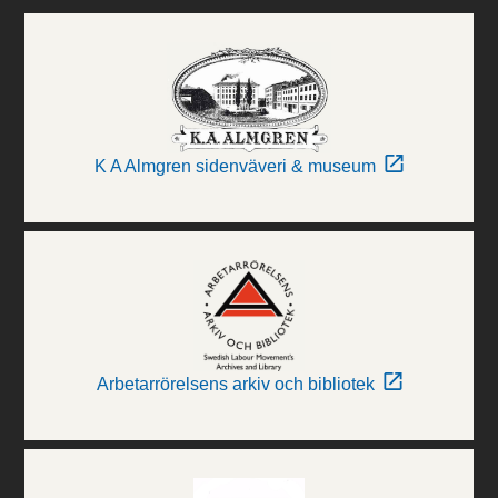
K A Almgren sidenväveri & museum
Arbetarrörelsens arkiv och bibliotek