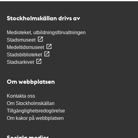
Kontakt
Stockholmskällan
Stockholmskällan drivs av
Medioteket, utbildningsförvaltningen
Stadsmuseet
Medeltidsmuseet
Stadsbiblioteket
Stadsarkivet
Om webbplatsen
Kontakta oss
Om Stockholmskällan
Tillgänglighetsredogörelse
Om kakor på webbplatsen
Sociala medier