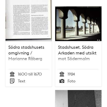
Södra stadshusets
Stadshuset. Södra
omgivning /
Arkaden med utsikt
Marianne Råberg
mot Södermalm
1600 till 1670
1924
Tid
Tid
Text
Foto
Typ
Typ