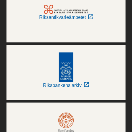
Riksantikvarieämbetet
Riksbankens arkiv