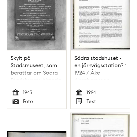
Skylt på
Södra stadshuset -
Stadsmuseet, som
en järnvägsstation? :
berättar om Södra
1924 / Åke
Stadshusets historia
Abrahamsson
1943
1924
Tid
Tid
Foto
Text
Typ
Typ