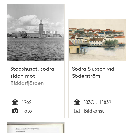
Stadshuset, södra
Södra Slussen vid
sidan mot
Söderström
Riddarfjärden
1962
1830 till 1839
Tid
Tid
Foto
Bildkonst
Typ
Typ