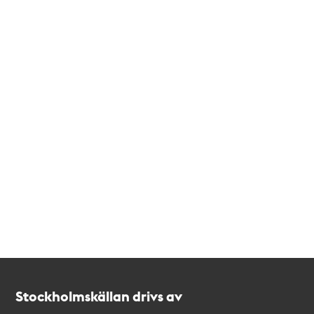
Kontakt
Stockholmskällan
Stockholmskällan drivs av