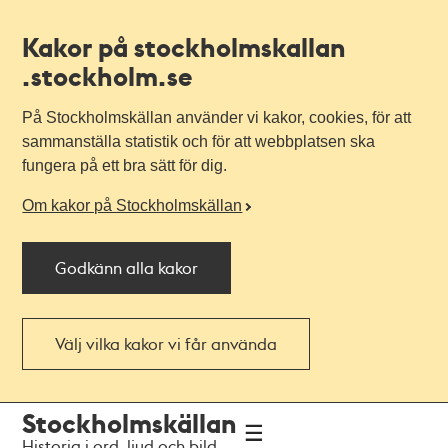
Kakor på stockholmskallan
.stockholm.se
På Stockholmskällan använder vi kakor, cookies, för att
sammanställa statistik och för att webbplatsen ska
fungera på ett bra sätt för dig.
Om kakor på Stockholmskällan
Godkänn alla kakor
Välj vilka kakor vi får använda
Till
Till
Stockholmskällan
navigationen
huvudinnehållet
Historia i ord, ljud och bild