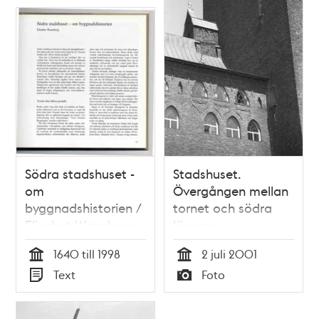
Södra stadshuset -
Stadshuset.
om
Övergången mellan
byggnadshistorien /
tornet och södra
Elisabet Wannberg
längan
1640 till 1998
2 juli 2001
Tid
Tid
Text
Foto
Typ
Typ