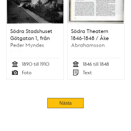
Södra Stadshuset
Södra Theatern
Götgatan 1, från
1846-1848 / Åke
Peder Myndes
Abrahamsson
backe
1890 till 1910
1846 till 1848
Tid
Tid
Foto
Text
Typ
Typ
Nästa