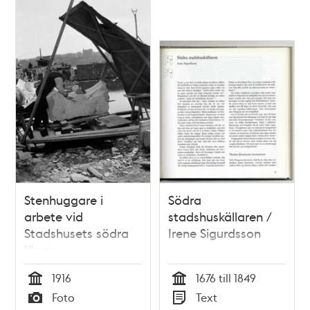
Stenhuggare i
Södra
arbete vid
stadshuskällaren /
Stadshusets södra
Irene Sigurdsson
länga
1916
1676 till 1849
Tid
Tid
Foto
Text