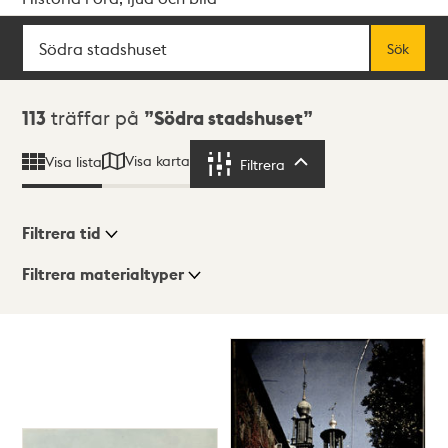
Sök
Fritextsök
Sök
Sökresultat
113
träffar på
Södra stadshuset
Visa karta
Visa lista
Filtrera
Filtrera
Filtrera tid
Filtrera materialtyper
Visningsläge
Totalt
113
träffar
Lista
Karta