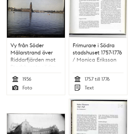
Vy från Söder
Frimurare i Södra
Mälarstrand över
stadshuset 1757-1776
Riddarfjärden mot
/ Monica Eriksson
Stadshusets södra
fasad
1936
1757 till 1776
Tid
Tid
Foto
Text
Typ
Typ