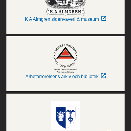
K A Almgren sidenväveri & museum
Arbetarrörelsens arkiv och bibliotek