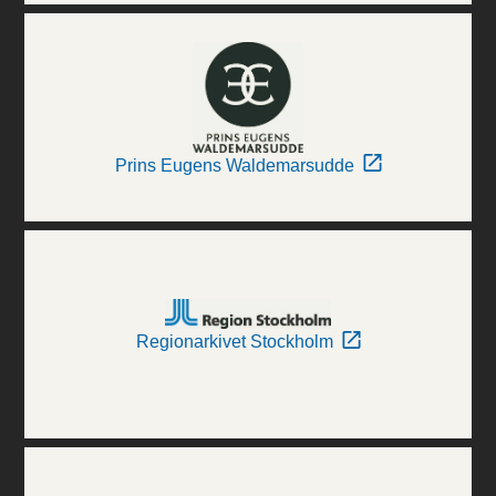
Prins Eugens Waldemarsudde
Regionarkivet Stockholm