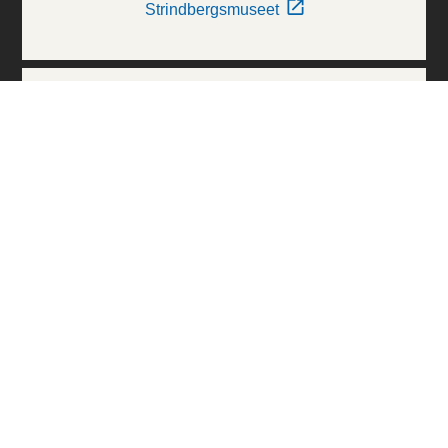
Strindbergsmuseet
Thielska Galleriet
Världskulturmuseerna