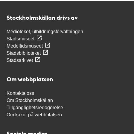
Kontakt
Stockholmskällan
Stockholmskällan drivs av
Medioteket, utbildningsförvaltningen
Stadsmuseet
Medeltidsmuseet
Stadsbiblioteket
Stadsarkivet
Om webbplatsen
Kontakta oss
Om Stockholmskällan
Tillgänglighetsredogörelse
Om kakor på webbplatsen
Sociala medier