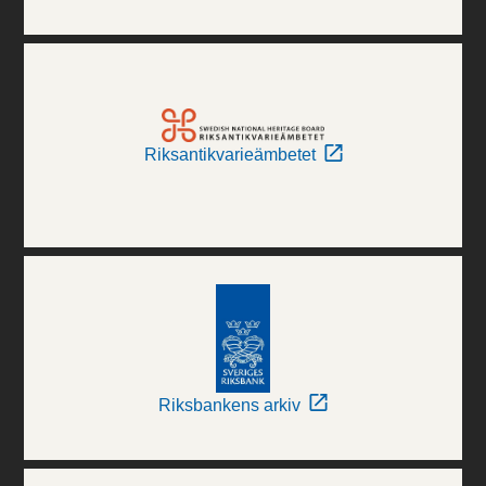
Riksantikvarieämbetet
Riksbankens arkiv