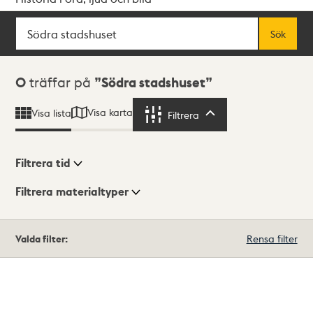
Sök
Fritextsök
Sök
Sökresultat
0
träffar på
Södra stadshuset
Visa karta
Visa lista
Filtrera
Filtrera
Filtrera tid
Filtrera materialtyper
Visningsläge
Totalt
Valda filter:
Rensa filter
0
träffar
Lista
Karta