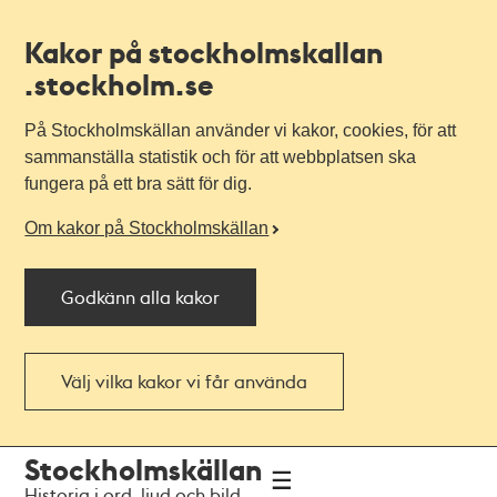
Kakor på stockholmskallan
.stockholm.se
På Stockholmskällan använder vi kakor, cookies, för att
sammanställa statistik och för att webbplatsen ska
fungera på ett bra sätt för dig.
Om kakor på Stockholmskällan
Godkänn alla kakor
Välj vilka kakor vi får använda
Till
Till
Stockholmskällan
navigationen
huvudinnehållet
Historia i ord, ljud och bild