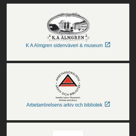
K A Almgren sidenväveri & museum
Arbetarrörelsens arkiv och bibliotek