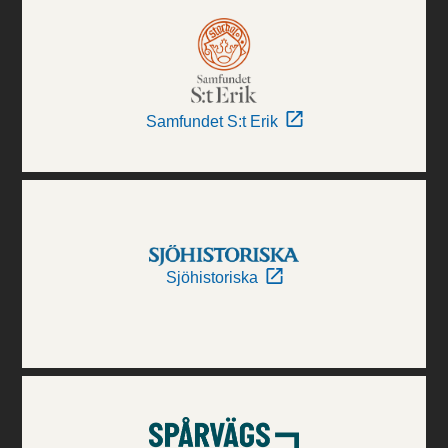
Samfundet S:t Erik
Sjöhistoriska