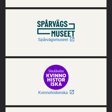
Spårvägsmuseet
Kvinnohistoriska