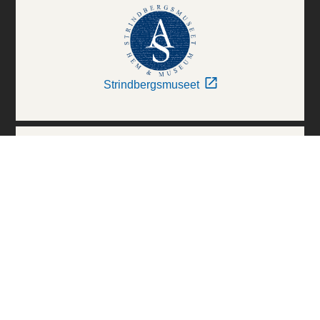
Strindbergsmuseet
Thielska Galleriet