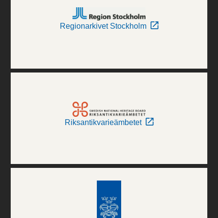
Regionarkivet Stockholm
Riksantikvarieämbetet