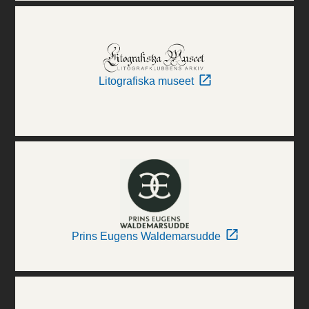
Litografiska museet
Prins Eugens Waldemarsudde