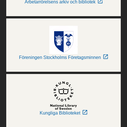
Arbetarrörelsens arkiv och bibliotek
Föreningen Stockholms Företagsminnen
Kungliga Biblioteket