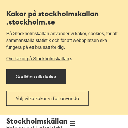
Kakor på stockholmskallan
.stockholm.se
På Stockholmskällan använder vi kakor, cookies, för att
sammanställa statistik och för att webbplatsen ska
fungera på ett bra sätt för dig.
Om kakor på Stockholmskällan
Godkänn alla kakor
Välj vilka kakor vi får använda
Till
Till
Stockholmskällan
navigationen
huvudinnehållet
Historia i ord, ljud och bild