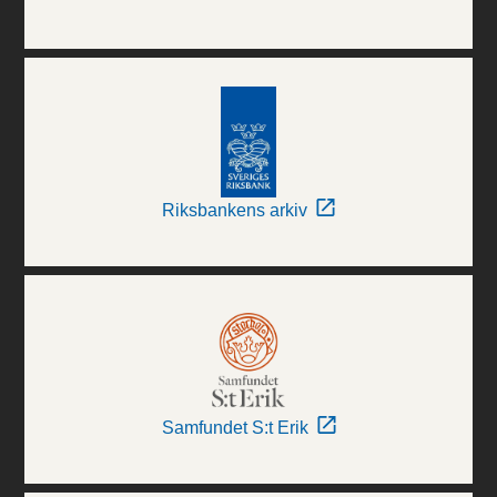
Riksbankens arkiv
Samfundet S:t Erik