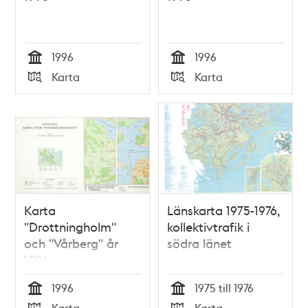
1996
1996
Tid
Tid
Karta
Karta
Typ
Typ
Karta
Länskarta 1975-1976,
"Drottningholm"
kollektivtrafik i
och "Vårberg" år
södra länet
1996
1996
1975 till 1976
Tid
Tid
Karta
Karta