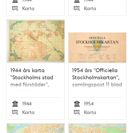
Tid
Tid
Karta
Karta
Typ
Typ
1944 års karta
1954 års "Officiella
"Stockholms stad
Stockholmskartan",
med förstäder",
samlingspost 11 blad
utsnitt d
1944
1954
Tid
Tid
Karta
Karta
Typ
Typ