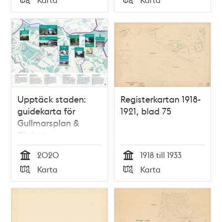
Typ
Typ
Upptäck staden:
Registerkartan 1918-
guidekarta för
1921, blad 75
Gullmarsplan &
Globen
2020
1918 till 1933
Tid
Tid
Karta
Karta
Typ
Typ