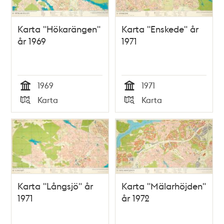
Karta "Hökarängen"
Karta "Enskede" år
år 1969
1971
1969
1971
Tid
Tid
Karta
Karta
Typ
Typ
Karta "Långsjö" år
Karta "Mälarhöjden"
1971
år 1972