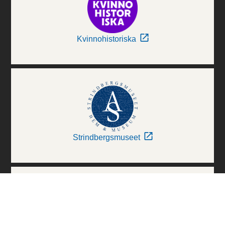
Kvinnohistoriska
Strindbergsmuseet