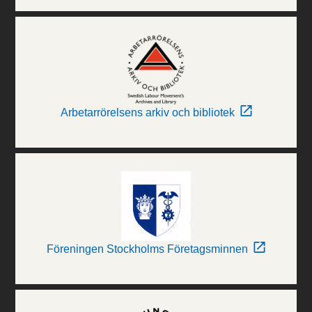
Arbetarrörelsens arkiv och bibliotek
Föreningen Stockholms Företagsminnen