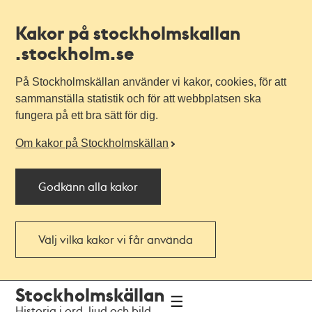
Kakor på stockholmskallan
.stockholm.se
På Stockholmskällan använder vi kakor, cookies, för att
sammanställa statistik och för att webbplatsen ska
fungera på ett bra sätt för dig.
Om kakor på Stockholmskällan
Godkänn alla kakor
Välj vilka kakor vi får använda
Till
Till
Stockholmskällan
navigationen
huvudinnehållet
Historia i ord, ljud och bild