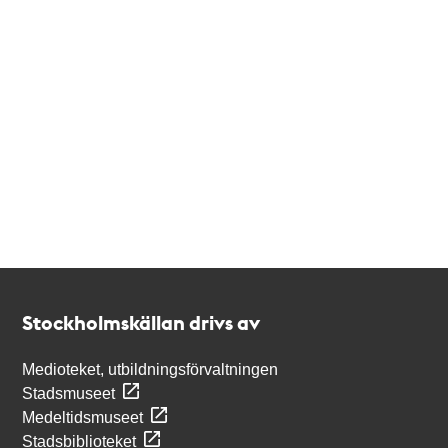
Kontakt
Stockholmskällan
Stockholmskällan drivs av
Medioteket, utbildningsförvaltningen
Stadsmuseet
Medeltidsmuseet
Stadsbiblioteket