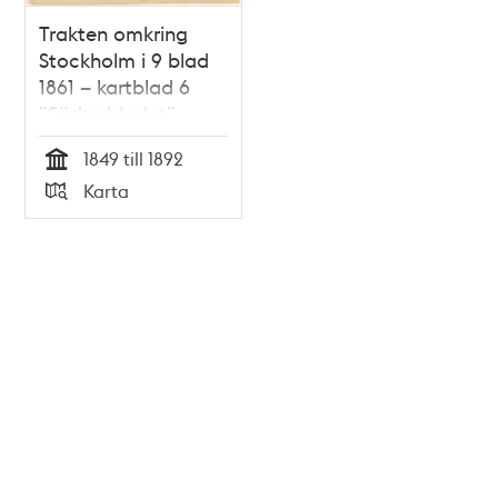
Trakten omkring
Stockholm i 9 blad
1861 – kartblad 6
”Södra bladet”,
översett 1892
1849 till 1892
Tid
Karta
Typ