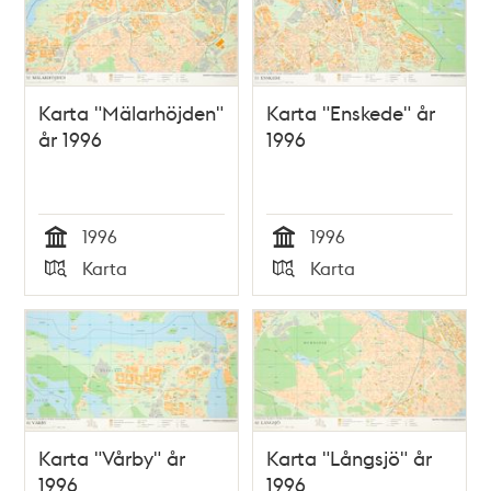
Karta "Mälarhöjden"
Karta "Enskede" år
år 1996
1996
1996
1996
Tid
Tid
Karta
Karta
Typ
Typ
Karta "Vårby" år
Karta "Långsjö" år
1996
1996