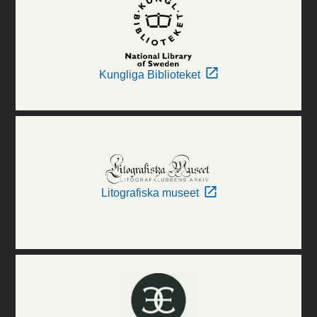
Kungliga Biblioteket
Litografiska museet