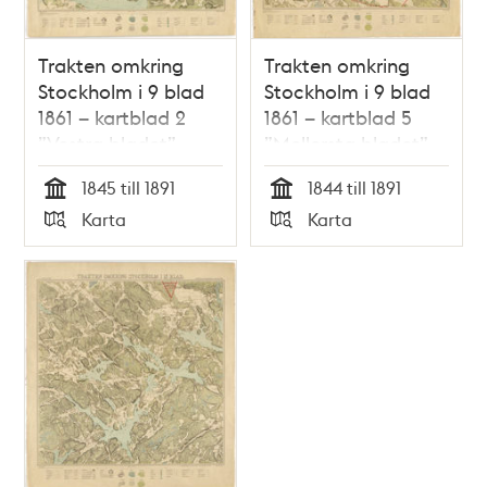
Trakten omkring
Trakten omkring
Stockholm i 9 blad
Stockholm i 9 blad
1861 – kartblad 2
1861 – kartblad 5
”Vestra bladet”,
”Mellersta bladet”,
översett 1891
översett 1891
1845 till 1891
1844 till 1891
Tid
Tid
Karta
Karta
Typ
Typ