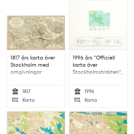
1817 års karta över
1996 års "Officiell
Stockholm med
karta över
omgivningar
Stockholmstrakten",
samlingspost 16
blad
1817
1996
Tid
Tid
Karta
Karta
Typ
Typ