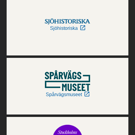
Sjöhistoriska
Spårvägsmuseet