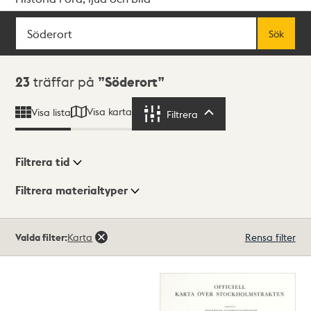
Sök
Fritextsök
Sök
Sökresultat
23
träffar på
Söderort
Visa karta
Visa lista
Filtrera
Filtrera
Filtrera tid
Filtrera materialtyper
Visningsläge
Totalt
Valda filter:
Karta
Rensa filter
23
träffar
Lista
Karta