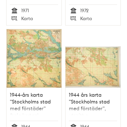
1971
1972
Tid
Tid
Karta
Karta
Typ
Typ
1944-års karta
1944 års karta
"Stockholms stad
"Stockholms stad
med förstäder"
med förstäder",
(hela kartan)
utsnitt c
1944
1944