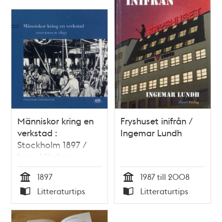
Människor kring en
Fryshuset inifrån /
verkstad :
Ingemar Lundh
Stockholm 1897 /
Lena Högberg
1897
1987 till 2008
Tid
Tid
Litteraturtips
Litteraturtips
Typ
Typ