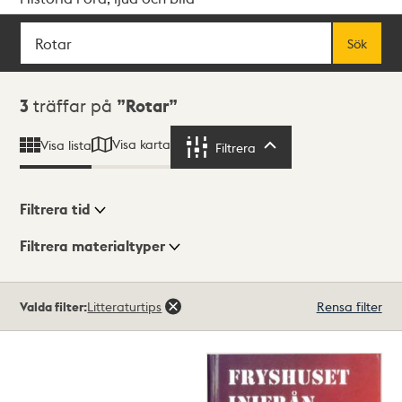
Sök
Fritextsök
Sök
Sökresultat
3
träffar på
Rotar
Visa karta
Visa lista
Filtrera
Filtrera
Filtrera tid
Filtrera materialtyper
Visningsläge
Totalt
Valda filter:
Litteraturtips
Rensa filter
3
träffar
Lista
Karta