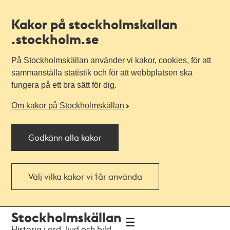
Kakor på stockholmskallan
.stockholm.se
På Stockholmskällan använder vi kakor, cookies, för att
sammanställa statistik och för att webbplatsen ska
fungera på ett bra sätt för dig.
Om kakor på Stockholmskällan
Godkänn alla kakor
Välj vilka kakor vi får använda
Till
Till
Stockholmskällan
navigationen
huvudinnehållet
Historia i ord, ljud och bild