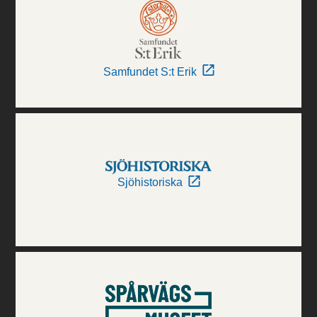
Samfundet S:t Erik
Sjöhistoriska