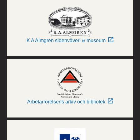
K A Almgren sidenväveri & museum
Arbetarrörelsens arkiv och bibliotek