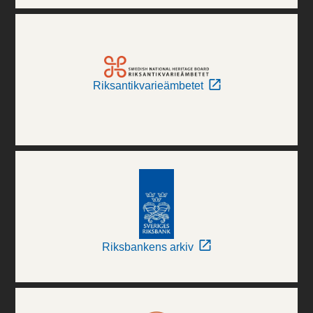
Riksantikvarieämbetet
Riksbankens arkiv