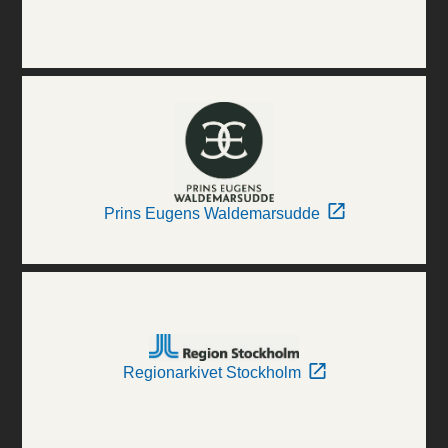
Prins Eugens Waldemarsudde
Regionarkivet Stockholm