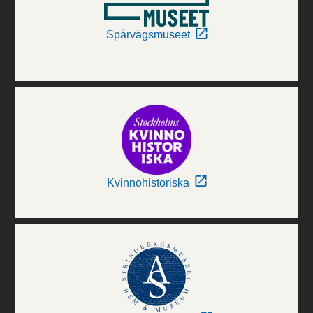
Spårvägsmuseet
Kvinnohistoriska