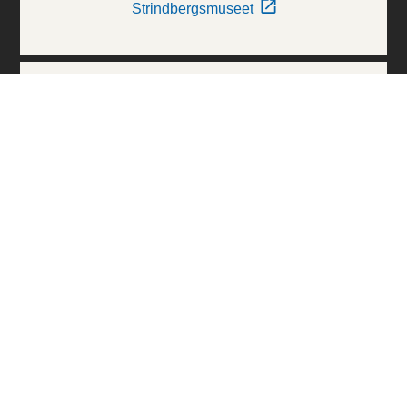
Strindbergsmuseet
Thielska Galleriet
Världskulturmuseerna