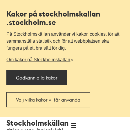
Kakor på stockholmskallan
.stockholm.se
På Stockholmskällan använder vi kakor, cookies, för att
sammanställa statistik och för att webbplatsen ska
fungera på ett bra sätt för dig.
Om kakor på Stockholmskällan
Godkänn alla kakor
Välj vilka kakor vi får använda
Till
Till
Stockholmskällan
navigationen
huvudinnehållet
Historia i ord, ljud och bild