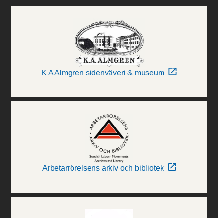
K A Almgren sidenväveri & museum
Arbetarrörelsens arkiv och bibliotek