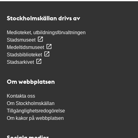
Kontakt
Stockholmskällan
Stockholmskällan drivs av
Medioteket, utbildningsförvaltningen
Stadsmuseet
Medeltidsmuseet
Stadsbiblioteket
Stadsarkivet
Om webbplatsen
Kontakta oss
Om Stockholmskällan
Tillgänglighetsredogörelse
Om kakor på webbplatsen
Sociala medier