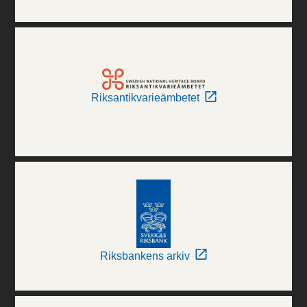
Riksantikvarieämbetet
Riksbankens arkiv