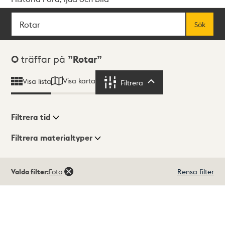
Sök
Fritextsök
Sök
Sökresultat
0
träffar på
Rotar
Visa karta
Visa lista
Filtrera
Filtrera
Filtrera tid
Filtrera materialtyper
Visningsläge
Totalt
Valda filter:
Foto
Rensa filter
0
träffar
Lista
Karta