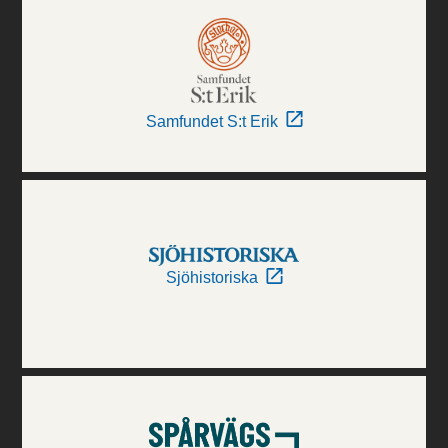
Samfundet S:t Erik
Sjöhistoriska