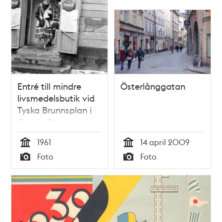
Entré till mindre
Österlånggatan
livsmedelsbutik vid
Tyska Brunnsplan i
Gamla Stan.
1961
14 april 2009
Tid
Tid
Foto
Foto
Typ
Typ