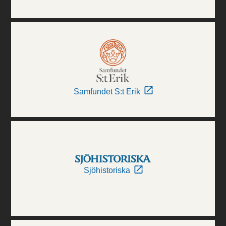
Samfundet S:t Erik
Sjöhistoriska