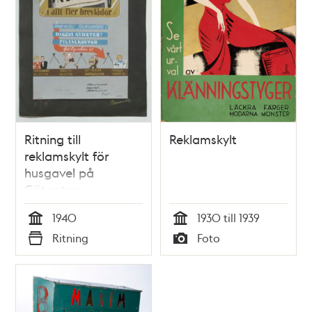
Ritning till
Reklamskylt
reklamskylt för
husgavel på
Götgatan
1940
1930 till 1939
Tid
Tid
Ritning
Foto
Typ
Typ