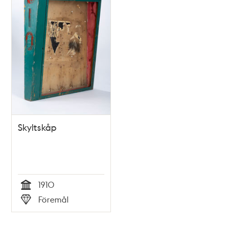
Skyltskåp
1910
Tid
Föremål
Typ