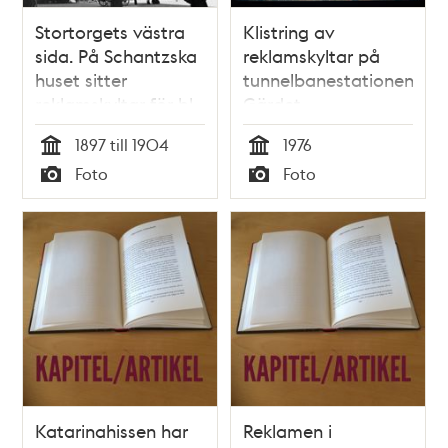
Stortorgets västra
Klistring av
sida. På Schantzska
reklamskyltar på
huset sitter
tunnelbanestationen
reklamskyltar för bl.
Gärdet
a. Sophie
1897 till 1904
1976
Engstrands Pappers
Tid
Tid
Foto
Foto
& Kontorsboksaffär
Typ
Typ
Katarinahissen har
Reklamen i