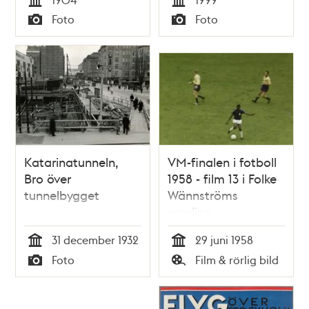
Tid
Tid
Foto
Foto
Typ
Typ
Katarinatunneln,
VM-finalen i fotboll
Bro över
1958 - film 13 i Folke
tunnelbygget
Wännströms
samling
31 december 1932
29 juni 1958
Tid
Tid
Foto
Film & rörlig bild
Typ
Typ