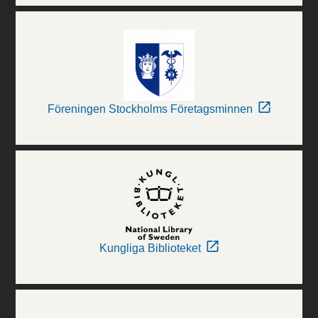
Föreningen Stockholms Företagsminnen
Kungliga Biblioteket