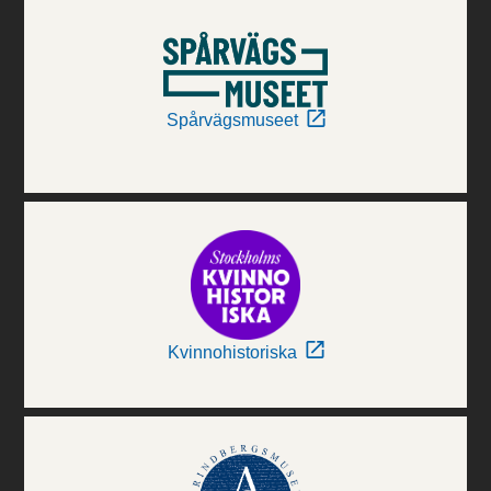
Spårvägsmuseet
Kvinnohistoriska