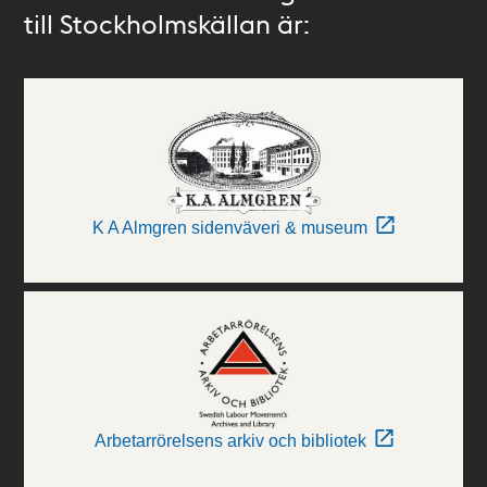
till Stockholmskällan är:
K A Almgren sidenväveri & museum
Arbetarrörelsens arkiv och bibliotek