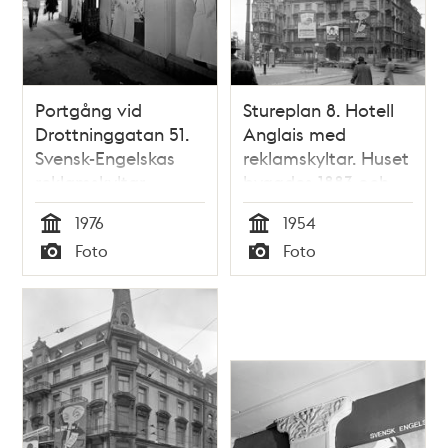
Portgång vid
Stureplan 8. Hotell
Drottninggatan 51.
Anglais med
Svensk-Engelskas
reklamskyltar. Huset
reklamskyltar
byggdes 1883 och
revs 1955. T.v.
1976
1954
Stureplan 10 (byggt
Tid
Tid
Foto
Foto
1900). Ledningar till
Typ
Typ
trådbussar korsar
gatan