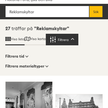
Sök
Fritextsök
Sök
Sökresultat
27
träffar på
Reklamskyltar
Visa karta
Visa lista
Filtrera
Filtrera
Filtrera tid
Filtrera materialtyper
Visningsläge
Totalt
27
träffar
Lista
Karta