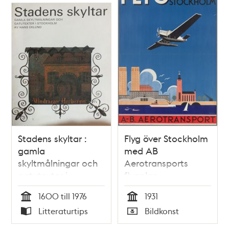
Stadens skyltar :
Flyg över Stockholm
gamla
med AB
skyltmålningar och
Aerotransports
gatutexter i
flygplan
Stockholm / Hans
1600 till 1976
1931
Eklund
Tid
Tid
Litteraturtips
Bildkonst
Typ
Typ