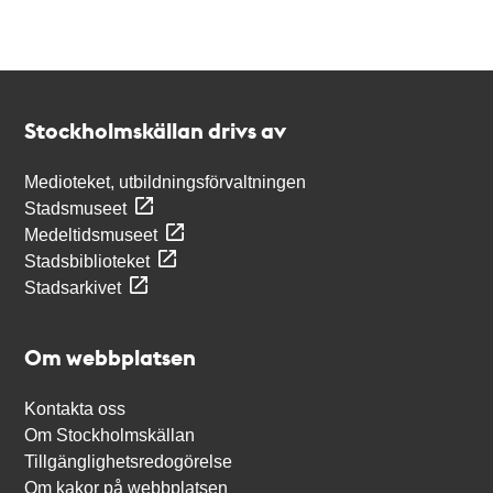
Kontakt
Stockholmskällan
Stockholmskällan drivs av
Medioteket, utbildningsförvaltningen
Stadsmuseet
Medeltidsmuseet
Stadsbiblioteket
Stadsarkivet
Om webbplatsen
Kontakta oss
Om Stockholmskällan
Tillgänglighetsredogörelse
Om kakor på webbplatsen