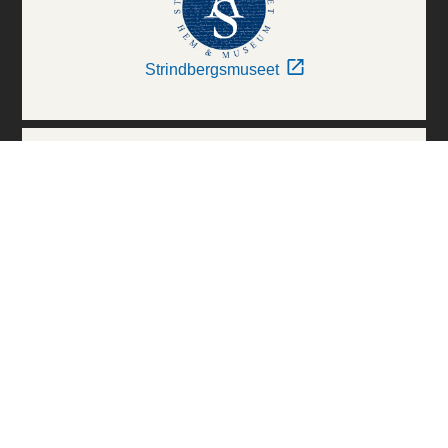
Strindbergsmuseet
Thielska Galleriet
Världskulturmuseerna