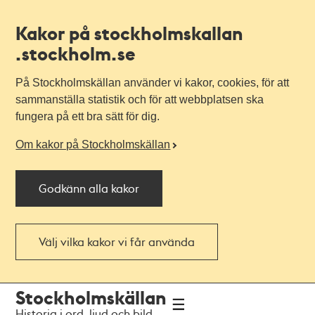
Kakor på stockholmskallan
.stockholm.se
På Stockholmskällan använder vi kakor, cookies, för att
sammanställa statistik och för att webbplatsen ska
fungera på ett bra sätt för dig.
Om kakor på Stockholmskällan
Godkänn alla kakor
Välj vilka kakor vi får använda
Till
Till
Stockholmskällan
navigationen
huvudinnehållet
Historia i ord, ljud och bild