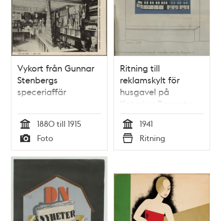
Vykort från Gunnar
Ritning till
Stenbergs
reklamskylt för
speceriaffär
husgavel på
Katarina Bangata
1880 till 1915
1941
Tid
Tid
Foto
Ritning
Typ
Typ