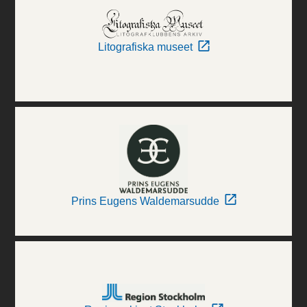
Litografiska museet
Prins Eugens Waldemarsudde