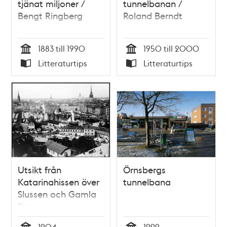
tjänat miljoner /
tunnelbanan /
Bengt Ringberg
Roland Berndt
1883 till 1990
1950 till 2000
Tid
Tid
Litteraturtips
Litteraturtips
Typ
Typ
Utsikt från
Örnsbergs
Katarinahissen över
tunnelbana
Slussen och Gamla
Stan
1904
1999