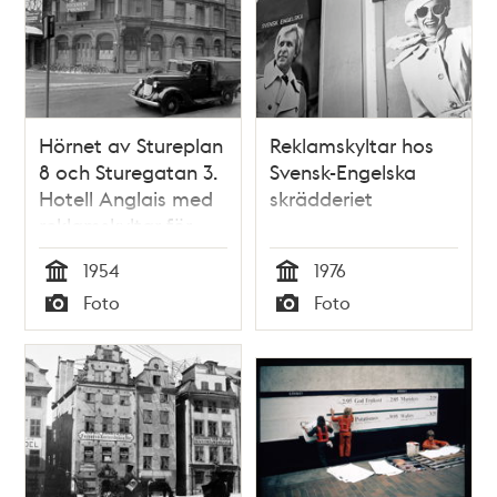
Hörnet av Stureplan
Reklamskyltar hos
8 och Sturegatan 3.
Svensk-Engelska
Hotell Anglais med
skrädderiet
reklamskyltar för
Stockholmstidningen.
1954
1976
Huset byggdes 1883
Tid
Tid
Foto
Foto
och revs 1955.
Typ
Typ
Trådbussledningar
korsar gatan