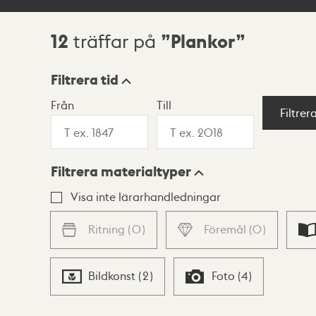
12
Plankor
träffar på
Sökresultat
Filtrera tid
Från
Till
Visningsläge
Filtrer
Filtrera materialtyper
Lista
Karta
Visa inte lärarhandledningar
Ritning
(
0
)
Föremål
(
0
)
Bildkonst
(
2
)
Foto
(
4
)