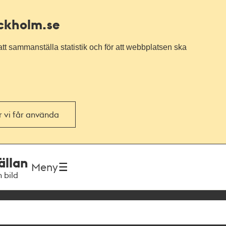
ockholm.se
tt sammanställa statistik och för att webbplatsen ska
or vi får använda
ällan
Meny
h bild