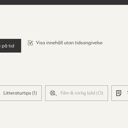
Visa innehåll utan tidsangivelse
a på tid
Litteraturtips
(
1
)
Film & rörlig bild
(
0
)