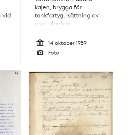
kajen, brygga för
 vid
tankfartyg, isättning av
sista plankan
14 oktober 1959
Tid
Foto
Typ