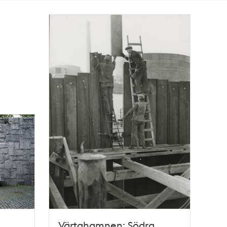
Värtahamnen: Södra