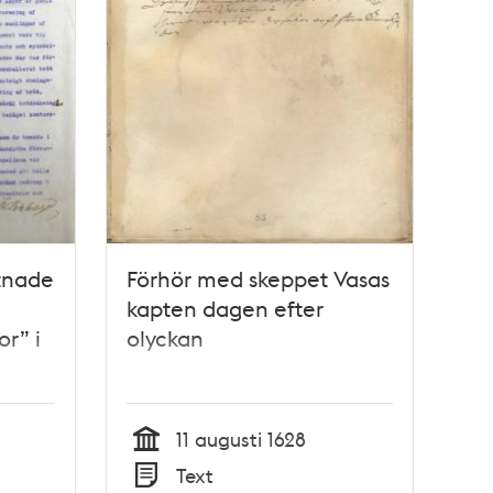
rtnade
Förhör med skeppet Vasas
kapten dagen efter
or” i
olyckan
11 augusti 1628
Tid
Text