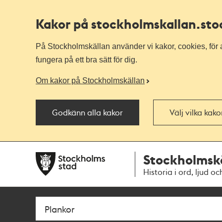
Kakor på stockholmskallan
.st
På Stockholmskällan använder vi kakor, cookies, för a
fungera på ett bra sätt för dig.
Om kakor på Stockholmskällan
Godkänn alla kakor
Välj vilka kak
Till
Till
Stockholmsk
navigationen
huvudinnehållet
Historia i ord, ljud oc
Sök
Fritextsök