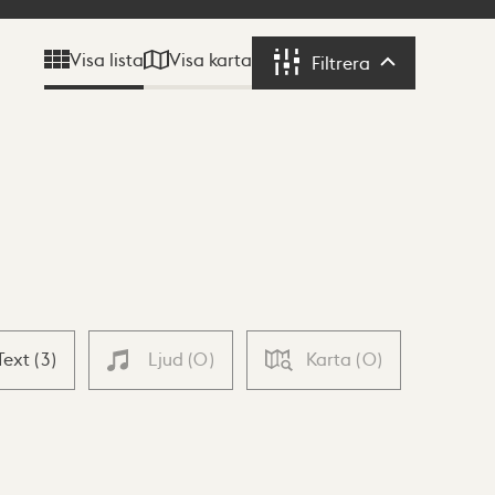
Visa karta
Visa lista
Filtrera
Filtrera
Text
(
3
)
Ljud
(
0
)
Karta
(
0
)