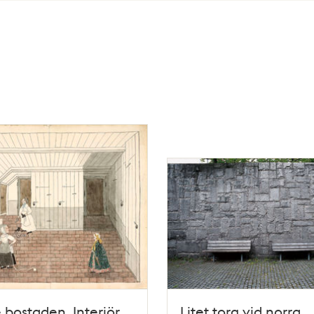
e bostaden. Interiör
Litet torg vid norra