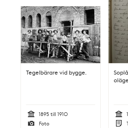
Tegelbärare vid bygge.
Soplå
oläg
1895 till 1910
Tid
Tid
Foto