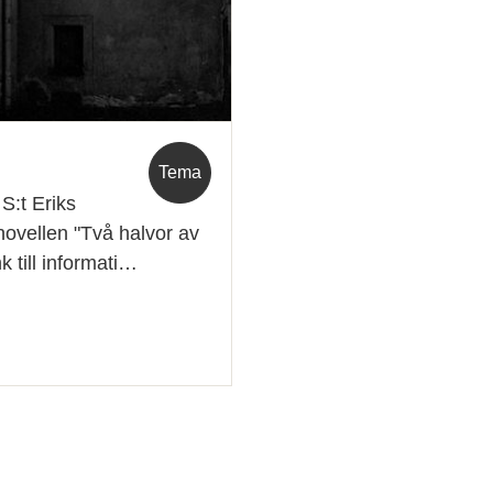
Tema
S:t Eriks
novellen "Två halvor av
 till informati…