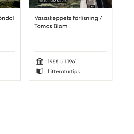
öndal
Vasaskeppets förlisning /
Tomas Blom
1928 till 1961
Tid
Litteraturtips
Typ