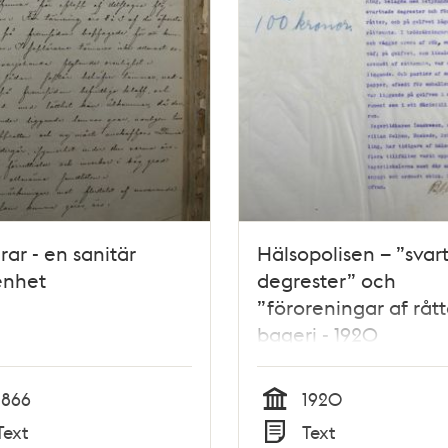
rar - en sanitär
Hälsopolisen – ”sva
enhet
degrester” och
”föroreningar af rått
bageri - 1920
1866
1920
Tid
Text
Text