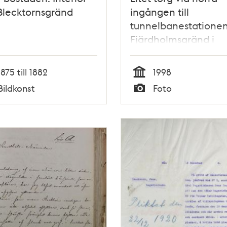
Blecktornsgränd
ingången till
tunnelbanestationen
Fjärdholmsgränd i
Vårberg
1875 till 1882
1998
Tid
Bildkonst
Foto
Typ