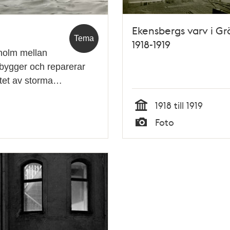
Ekensbergs varv i Gr
Tema
1918-1919
kholm mellan
 bygger och reparerar
utet av storma…
1918 till 1919
Tid
Foto
Typ