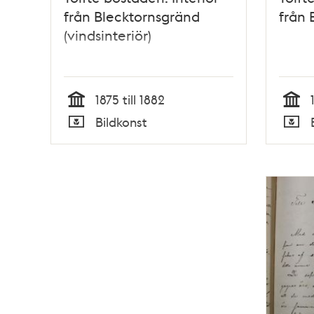
från Blecktornsgränd
från 
(vindsinteriör)
1875 till 1882
Tid
Tid
Bildkonst
Typ
Typ