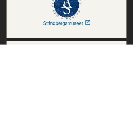
Strindbergsmuseet
Thielska Galleriet
Världskulturmuseerna