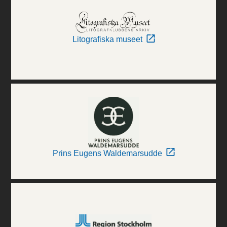
Litografiska museet
Prins Eugens Waldemarsudde