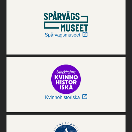
Spårvägsmuseet
Kvinnohistoriska