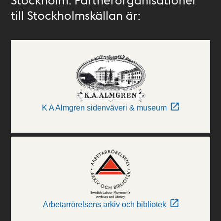
till Stockholmskällan är:
K A Almgren sidenväveri & museum
Arbetarrörelsens arkiv och bibliotek