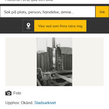
Fritextsök
Sök
Visa vad som finns nära mig
Foto
Upphov: Okänd.
Stadsarkivet