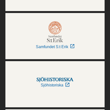
Samfundet S:t Erik
Sjöhistoriska