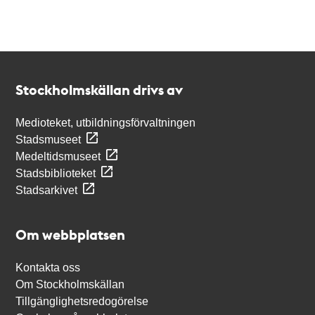
Kontakt
Stockholmskällan
Stockholmskällan drivs av
Medioteket, utbildningsförvaltningen
Stadsmuseet
Medeltidsmuseet
Stadsbiblioteket
Stadsarkivet
Om webbplatsen
Kontakta oss
Om Stockholmskällan
Tillgänglighetsredogörelse