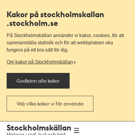
Kakor på stockholmskallan
.stockholm.se
På Stockholmskällan använder vi kakor, cookies, för att
sammanställa statistik och för att webbplatsen ska
fungera på ett bra sätt för dig.
Om kakor på Stockholmskällan
Godkänn alla kakor
Välj vilka kakor vi får använda
Till
Till
Stockholmskällan
navigationen
huvudinnehållet
Historia i ord, ljud och bild