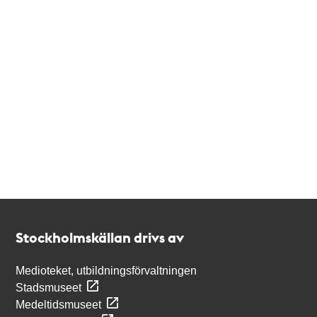
Kontakt
Stockholmskällan
Stockholmskällan drivs av
Medioteket, utbildningsförvaltningen
Stadsmuseet
Medeltidsmuseet