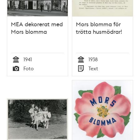
MEA dekorerat med
Mors blomma för
Mors blomma
trötta husmödrar!
1941
1938
Tid
Tid
Foto
Text
Typ
Typ