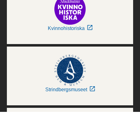
Kvinnohistoriska
Strindbergsmuseet