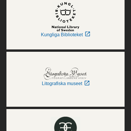
Kungliga Biblioteket
Litografiska museet