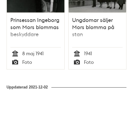
Prinsessan Ingeborg
Ungdomar säljer
som Mors blommas
Mors blomma på
beskyddare
stan
8 maj 1941
1941
Tid
Tid
Foto
Foto
Typ
Typ
Uppdaterad
2021-12-02