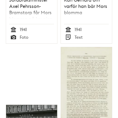
Axel Pehrsson-
varför han bär Mors
Bramstorp får Mors
blomma
blomma på kavajen
1941
1941
Tid
Tid
Foto
Text
Typ
Typ