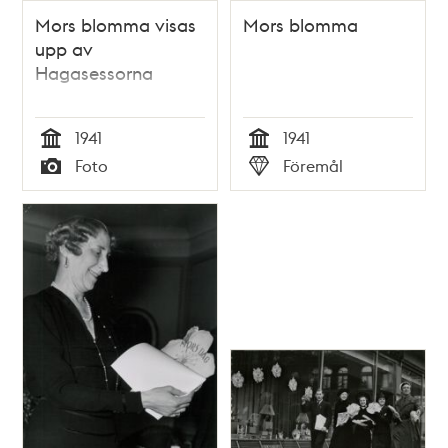
Mors blomma visas
Mors blomma
upp av
Hagasessorna
1941
1941
Tid
Tid
Foto
Föremål
Typ
Typ