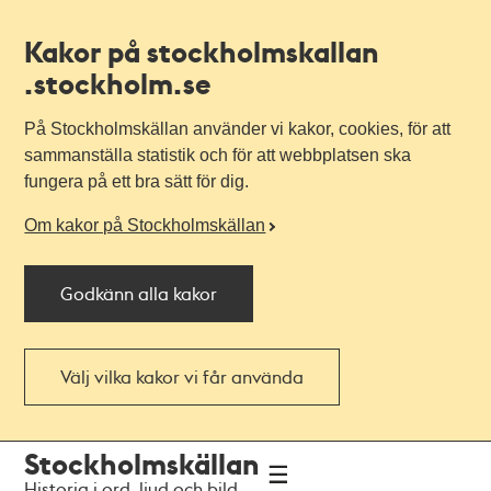
Kakor på stockholmskallan
.stockholm.se
På Stockholmskällan använder vi kakor, cookies, för att
sammanställa statistik och för att webbplatsen ska
fungera på ett bra sätt för dig.
Om kakor på Stockholmskällan
Godkänn alla kakor
Välj vilka kakor vi får använda
Till
Till
Stockholmskällan
navigationen
huvudinnehållet
Historia i ord, ljud och bild