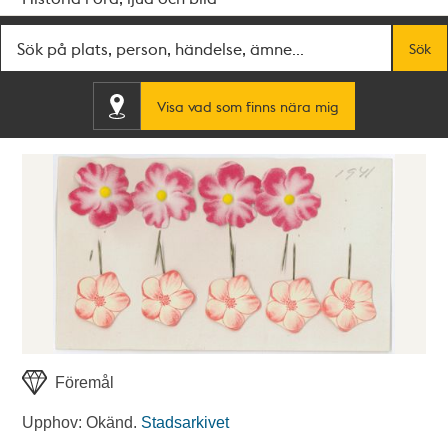
Fritextsök
Sök
Visa vad som finns nära mig
Föremål
Upphov: Okänd.
Stadsarkivet