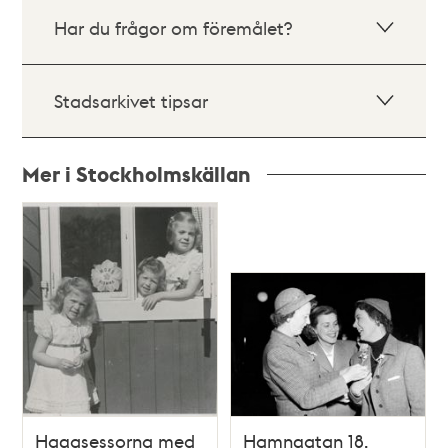
Har du frågor om föremålet?
Stadsarkivet tipsar
Mer i Stockholmskällan
Relaterade
poster
och
teman
Hagasessorna med
Hamngatan 18.