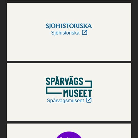
Sjöhistoriska
Spårvägsmuseet