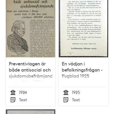
Preventivlagen är
En vädjan i
både antisocial och
befolkningsfrågan -
sjukdomsbefrämjande
flygblad 1925
- pressklipp 1924
1924
1925
Tid
Tid
Text
Text
Typ
Typ