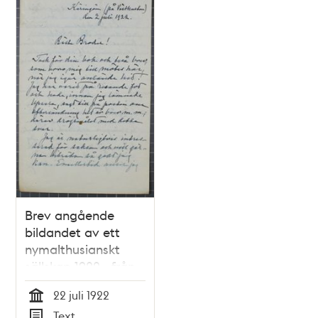
Brev angående
bildandet av ett
nymalthusianskt
sällskap 1922 - från
Hjalmar Öhrwall till
22 juli 1922
Anton Nyström
Tid
Text