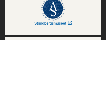
Strindbergsmuseet
Thielska Galleriet