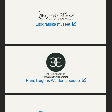
Litografiska museet
Prins Eugens Waldemarsudde