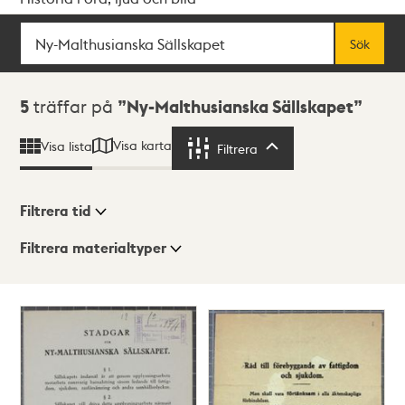
Sök
Fritextsök
Sök
Sökresultat
5
träffar på
Ny-Malthusianska Sällskapet
Visa karta
Visa lista
Filtrera
Filtrera
Filtrera tid
Filtrera materialtyper
Visningsläge
Totalt
5
träffar
Lista
Karta