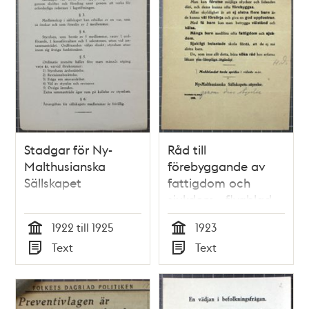
Stadgar för Ny-
Råd till
Malthusianska
förebyggande av
Sällskapet
fattigdom och
sjukdom - flygblad
1923
1922 till 1925
1923
Tid
Tid
Text
Text
Typ
Typ