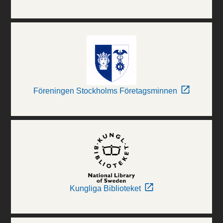
Föreningen Stockholms Företagsminnen
Kungliga Biblioteket