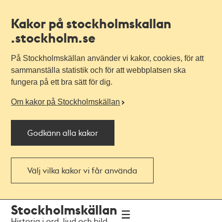
Kakor på stockholmskallan
.stockholm.se
På Stockholmskällan använder vi kakor, cookies, för att
sammanställa statistik och för att webbplatsen ska
fungera på ett bra sätt för dig.
Om kakor på Stockholmskällan
Godkänn alla kakor
Välj vilka kakor vi får använda
Till
Till
Stockholmskällan
navigationen
huvudinnehållet
Historia i ord, ljud och bild