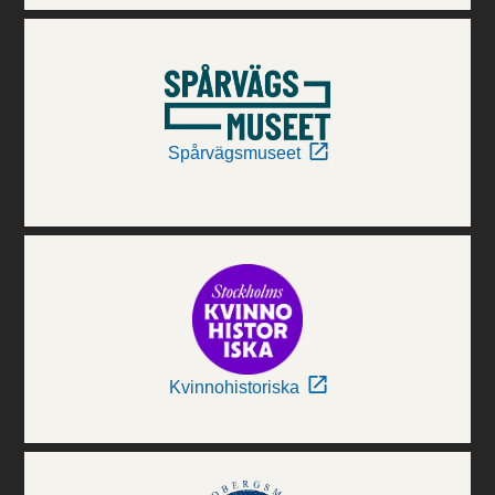
Spårvägsmuseet
Kvinnohistoriska