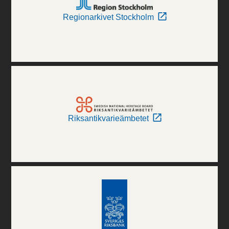
Regionarkivet Stockholm
Riksantikvarieämbetet