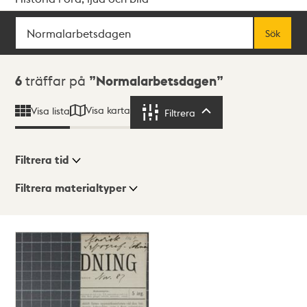
Sök
Fritextsök
Sök
Sökresultat
6
träffar på
Normalarbetsdagen
Visa karta
Visa lista
Filtrera
Filtrera
Filtrera tid
Filtrera materialtyper
Visningsläge
Totalt
6
träffar
Lista
Karta