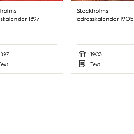
kholms
Stockholms
skalender 1897
adresskalender 1905
1897
1903
Tid
Text
Text
Typ
Tidigare