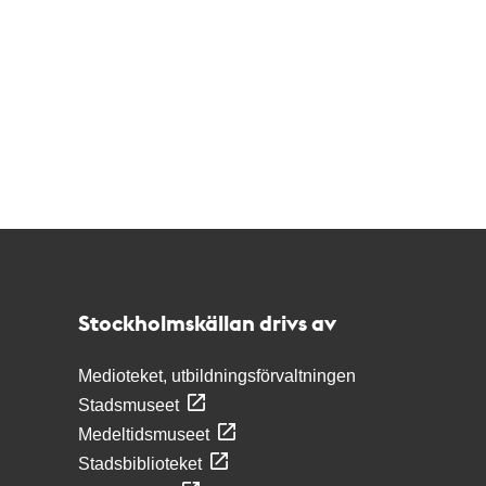
Kontakt
Stockholmskällan
Stockholmskällan drivs av
Medioteket, utbildningsförvaltningen
Stadsmuseet
Medeltidsmuseet
Stadsbiblioteket