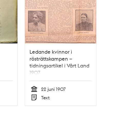
Ledande kvinnor i
rösträttskampen –
tidningsartikel i Vårt Land
1907
22 juni 1907
Tid
Text
Typ