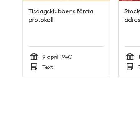
Tisdagsklubbens första
Stoc
protokoll
adres
9 april 1940
Tid
Tid
Text
Typ
Typ