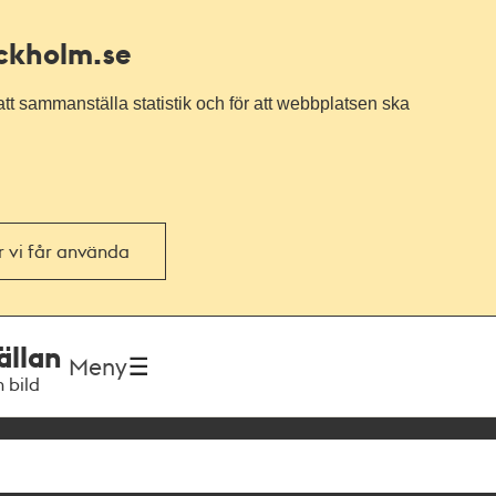
ockholm.se
tt sammanställa statistik och för att webbplatsen ska
or vi får använda
ällan
Meny
h bild