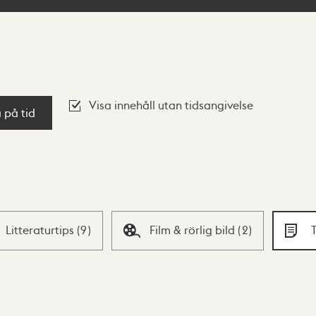
Visa innehåll utan tidsangivelse
a på tid
Litteraturtips
(
9
)
Film & rörlig bild
(
2
)