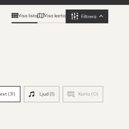
Visa karta
Visa lista
Filtrera
Filtrera
Text
(
31
)
Ljud
(
1
)
Karta
(
0
)