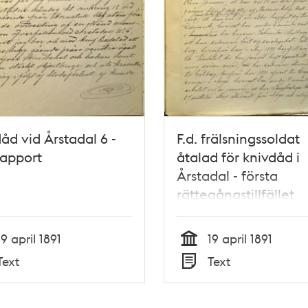
åd vid Årstadal 6 -
F.d. frälsningssoldat
rapport
åtalad för knivdåd i
Årstadal - första
rättegångstillfället
19 april 1891
19 april 1891
Tid
Text
Text
Typ