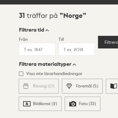
31
Norge
träffar på
Sökresultat
Filtrera tid
Från
Till
Visningsläge
Filtrer
Filtrera materialtyper
Lista
Karta
Visa inte lärarhandledningar
Ritning
(
0
)
Föremål
(
5
)
Bildkonst
(
2
)
Foto
(
33
)