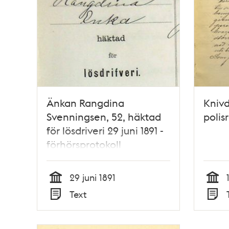
Änkan Rangdina
Knivd
Svenningsen, 52, häktad
polis
för lösdriveri 29 juni 1891 -
förhörsprotokoll
29 juni 1891
Tid
Tid
Text
Typ
Typ