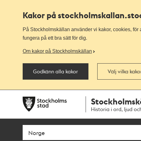
Kakor på stockholmskallan
.st
På Stockholmskällan använder vi kakor, cookies, för a
fungera på ett bra sätt för dig.
Om kakor på Stockholmskällan
Godkänn alla kakor
Välj vilka kak
Till
Till
Stockholmsk
navigationen
huvudinnehållet
Historia i ord, ljud oc
Sök
Fritextsök