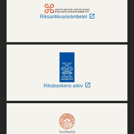
Riksantikvarieämbetet
Riksbankens arkiv