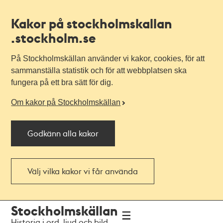
Kakor på stockholmskallan
.stockholm.se
På Stockholmskällan använder vi kakor, cookies, för att
sammanställa statistik och för att webbplatsen ska
fungera på ett bra sätt för dig.
Om kakor på Stockholmskällan
Godkänn alla kakor
Välj vilka kakor vi får använda
Till
Till
Stockholmskällan
navigationen
huvudinnehållet
Historia i ord, ljud och bild