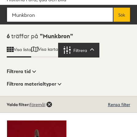
Sök
Fritextsök
Sök
Sökresultat
6
träffar på
Munkbron
Visa karta
Visa lista
Filtrera
Filtrera
Filtrera tid
Filtrera materialtyper
Visningsläge
Totalt
Valda filter:
Föremål
Rensa filter
6
träffar
Lista
Karta