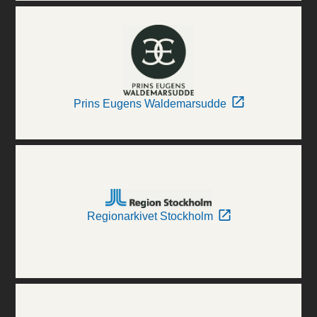
Prins Eugens Waldemarsudde
Regionarkivet Stockholm