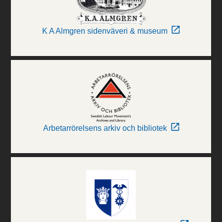
K A Almgren sidenväveri & museum
Arbetarrörelsens arkiv och bibliotek