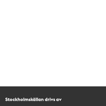
Kontakt
Stockholmskällan
Stockholmskällan drivs av