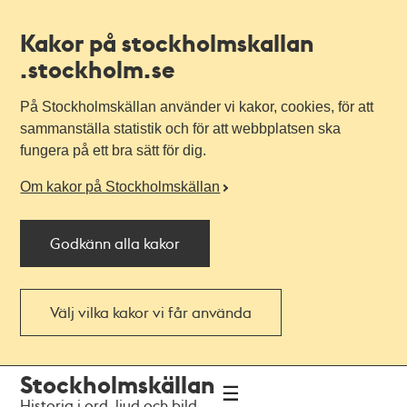
Kakor på stockholmskallan
.stockholm.se
På Stockholmskällan använder vi kakor, cookies, för att
sammanställa statistik och för att webbplatsen ska
fungera på ett bra sätt för dig.
Om kakor på Stockholmskällan
Godkänn alla kakor
Välj vilka kakor vi får använda
Till
Till
Stockholmskällan
navigationen
huvudinnehållet
Historia i ord, ljud och bild