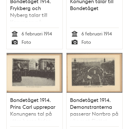
Bondetåget 1914.
Konungen talar till
Frykberg och
Bondetåget
Nyberg talar till
Konungen på
Slottets inre
6 februari 1914
6 februari 1914
borggård.
Tid
Tid
Foto
Foto
Typ
Typ
Bondetåget 1914.
Bondetåget 1914.
Prins Carl upprepar
Demonstranterna
Konungens tal på
passerar Norrbro på
yttre borggården.
väg mot Slottet.