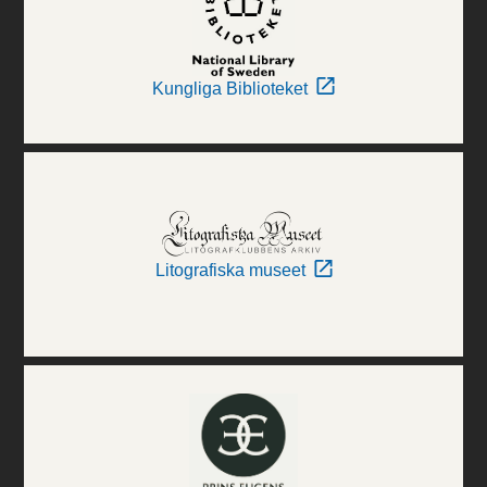
Kungliga Biblioteket
Litografiska museet