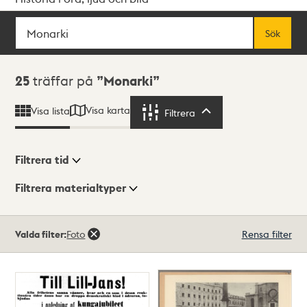
Sök
Fritextsök
Sök
Sökresultat
25
träffar på
Monarki
Visa karta
Visa lista
Filtrera
Filtrera
Filtrera tid
Filtrera materialtyper
Visningsläge
Totalt
Valda filter:
Foto
Rensa filter
25
träffar
Lista
Karta