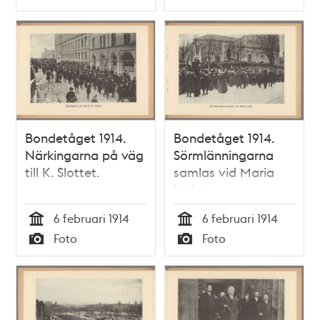
Typ
Typ
Bondetåget 1914.
Bondetåget 1914.
Närkingarna på väg
Sörmlänningarna
till K. Slottet.
samlas vid Maria
kyrka.
6 februari 1914
6 februari 1914
Tid
Tid
Foto
Foto
Typ
Typ