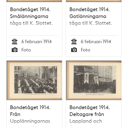
Bondetåget 1914.
Bondetåget 1914.
Smålänningarna
Gotlänningarna
tåga till K. Slottet.
tåga till K. Slottet.
6 februari 1914
6 februari 1914
Tid
Tid
Foto
Foto
Typ
Typ
Bondetåget 1914.
Bondetåget 1914.
Från
Deltagare från
Upplänningarnas
Lappland och
middag i Norra
Ångermanland.