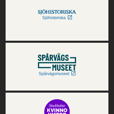
Sjöhistoriska
Spårvägsmuseet