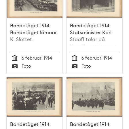
Bondetåget 1914.
Bondetåget 1914.
Bondetåget lämnar
Statsminister Karl
K. Slottet.
Staaff talar på
Kanslihusets trappa
omgiven av
6 februari 1914
6 februari 1914
regeringen.
Tid
Tid
Foto
Foto
Typ
Typ
Bondetåget 1914.
Bondetåget 1914.