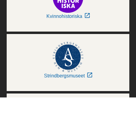
Kvinnohistoriska
Strindbergsmuseet
Thielska Galleriet