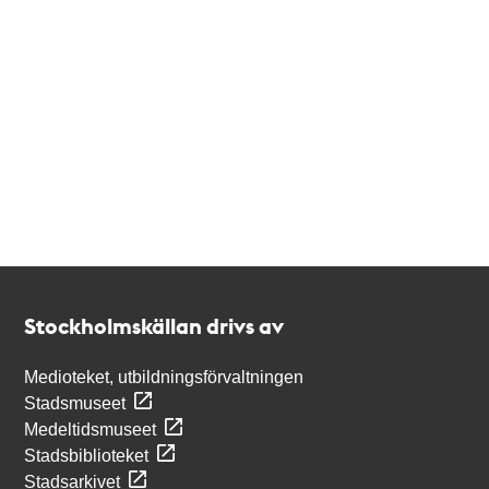
Kontakt
Stockholmskällan
Stockholmskällan drivs av
Medioteket, utbildningsförvaltningen
Stadsmuseet
Medeltidsmuseet
Stadsbiblioteket
Stadsarkivet