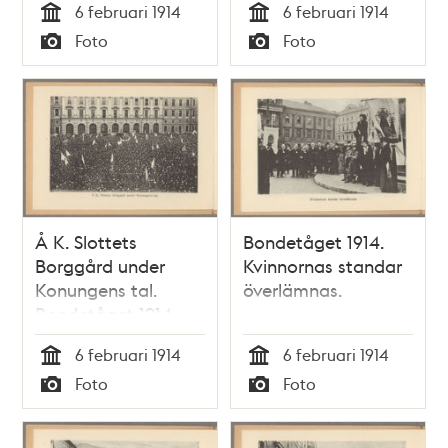
6 februari 1914
6 februari 1914
Tid
Tid
Foto
Foto
Typ
Typ
Å K. Slottets
Bondetåget 1914.
Borggård under
Kvinnornas standar
Konungens tal.
överlämnas.
Bondetåget 1914.
6 februari 1914
6 februari 1914
Tid
Tid
Foto
Foto
Typ
Typ