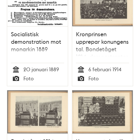
Socialistisk
Kronprinsen
demonstration mot
upprepar konungens
monarkin 1889
tal. Bondetåget
1914, demonstranter
samlade på
20 januari 1889
6 februari 1914
Slottsbacken.
Tid
Tid
Foto
Foto
Typ
Typ