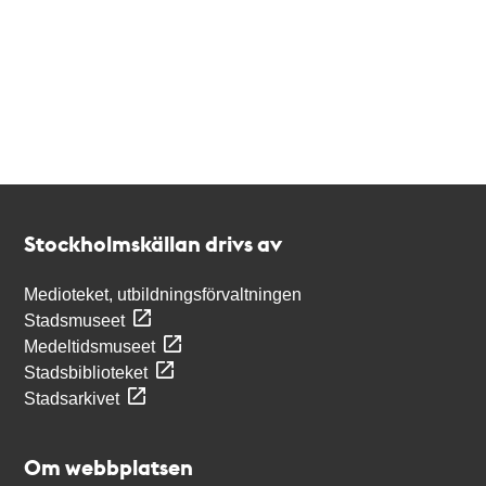
Kontakt
Stockholmskällan
Stockholmskällan drivs av
Medioteket, utbildningsförvaltningen
Stadsmuseet
Medeltidsmuseet
Stadsbiblioteket
Stadsarkivet
Om webbplatsen