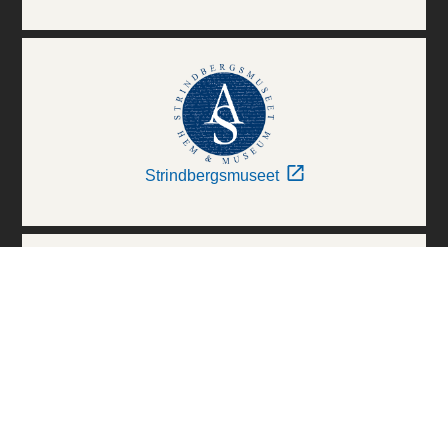
Strindbergsmuseet
Thielska Galleriet