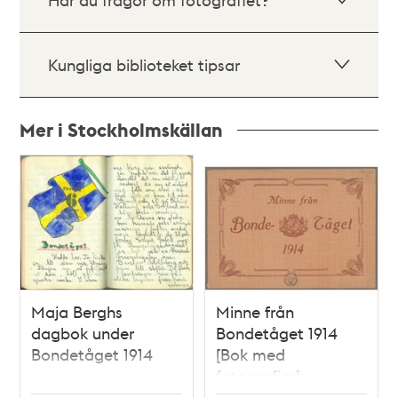
Kungliga biblioteket tipsar
Mer i Stockholmskällan
Relaterade
poster
och
teman
Maja Berghs
Minne från
dagbok under
Bondetåget 1914
Bondetåget 1914
[Bok med
fotografier]