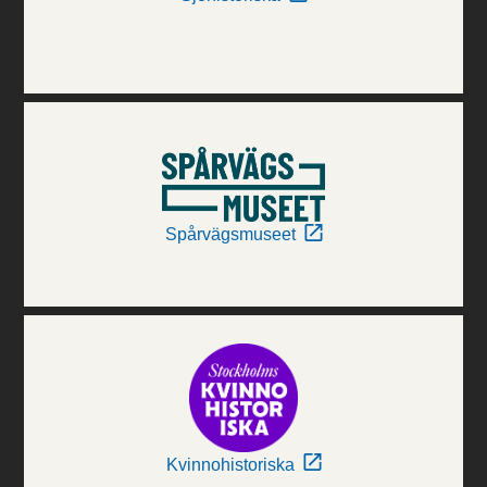
Spårvägsmuseet
Kvinnohistoriska