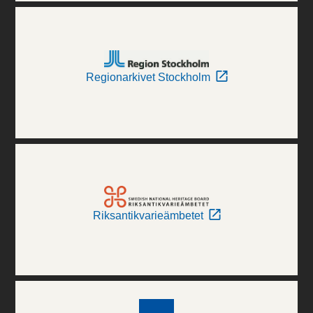
Regionarkivet Stockholm
Riksantikvarieämbetet