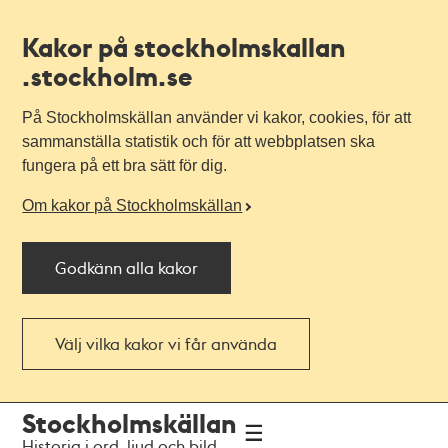
Kakor på stockholmskallan
.stockholm.se
På Stockholmskällan använder vi kakor, cookies, för att
sammanställa statistik och för att webbplatsen ska
fungera på ett bra sätt för dig.
Om kakor på Stockholmskällan
Godkänn alla kakor
Välj vilka kakor vi får använda
Till
Till
Stockholmskällan
navigationen
huvudinnehållet
Historia i ord, ljud och bild