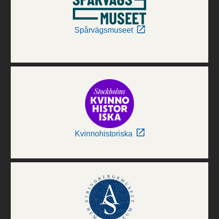
Spårvägsmuseet
Kvinnohistoriska