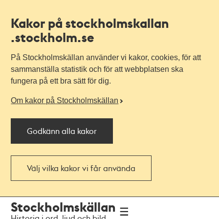
Kakor på stockholmskallan
.stockholm.se
På Stockholmskällan använder vi kakor, cookies, för att
sammanställa statistik och för att webbplatsen ska
fungera på ett bra sätt för dig.
Om kakor på Stockholmskällan
Godkänn alla kakor
Välj vilka kakor vi får använda
Till
Till
Stockholmskällan
navigationen
huvudinnehållet
Historia i ord, ljud och bild