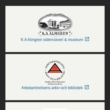
K A Almgren sidenväveri & museum
Arbetarrörelsens arkiv och bibliotek