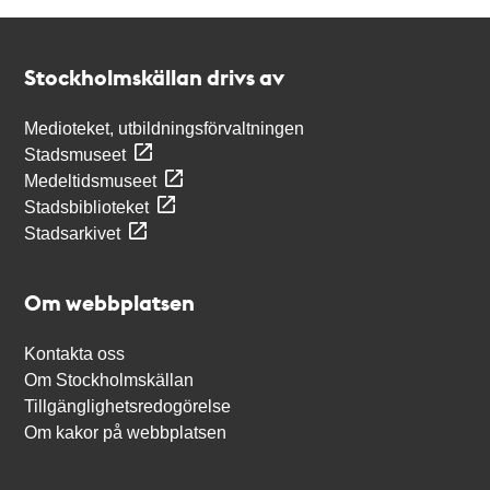
Kontakt
Stockholmskällan
Stockholmskällan drivs av
Medioteket, utbildningsförvaltningen
Stadsmuseet
Medeltidsmuseet
Stadsbiblioteket
Stadsarkivet
Om webbplatsen
Kontakta oss
Om Stockholmskällan
Tillgänglighetsredogörelse
Om kakor på webbplatsen