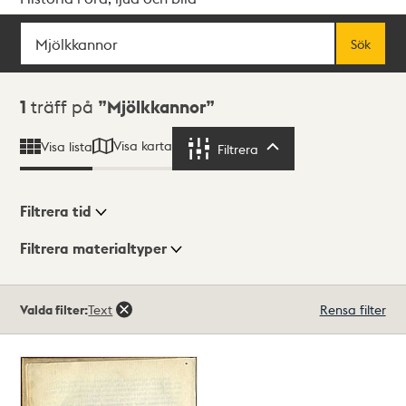
Sök
Fritextsök
Sök
Sökresultat
1
träff på
Mjölkkannor
Visa karta
Visa lista
Filtrera
Filtrera
Filtrera tid
Filtrera materialtyper
Visningsläge
Totalt
Valda filter:
Text
Rensa filter
1
träffar
Lista
Karta