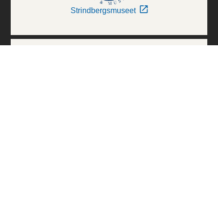
Strindbergsmuseet
Thielska Galleriet
Världskulturmuseerna