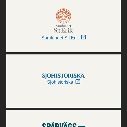
Samfundet S:t Erik
Sjöhistoriska