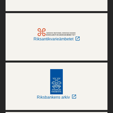
Riksantikvarieämbetet
Riksbankens arkiv