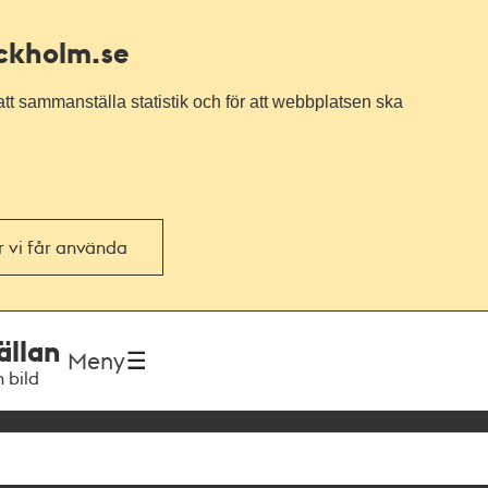
ockholm.se
tt sammanställa statistik och för att webbplatsen ska
or vi får använda
ällan
Meny
h bild