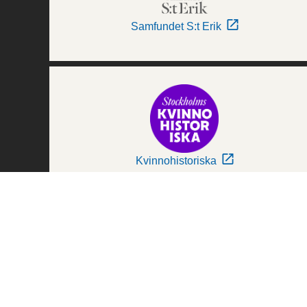
Samfundet S:t Erik
Kvinnohistoriska
Världskulturmuseerna