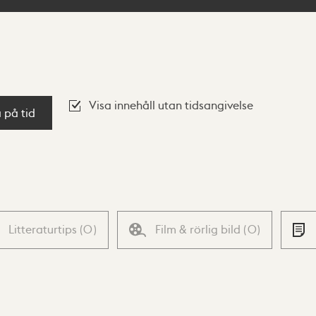
Visa innehåll utan tidsangivelse
a på tid
Litteraturtips
(
0
)
Film & rörlig bild
(
0
)