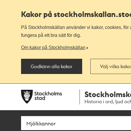
Kakor på stockholmskallan
.st
På Stockholmskällan använder vi kakor, cookies, för a
fungera på ett bra sätt för dig.
Om kakor på Stockholmskällan
Godkänn alla kakor
Välj vilka kak
Till
Till
Stockholmsk
navigationen
huvudinnehållet
Historia i ord, ljud oc
Sök
Fritextsök