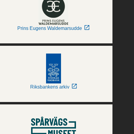
Prins Eugens Waldemarsudde
Riksbankens arkiv