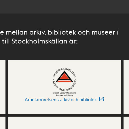
 mellan arkiv, bibliotek och museer i
till Stockholmskällan är:
Arbetarrörelsens arkiv och bibliotek