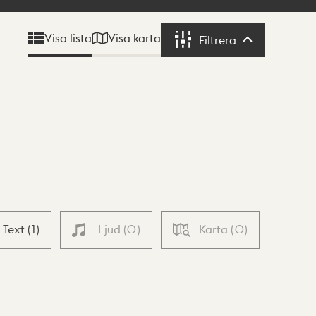
Visa karta
Visa lista
Filtrera
Filtrera
Text
(
1
)
Ljud
(
0
)
Karta
(
0
)