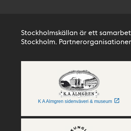
Stockholmskällan är ett samarbete
Stockholm. Partnerorganisationer 
K A Almgren sidenväveri & museum