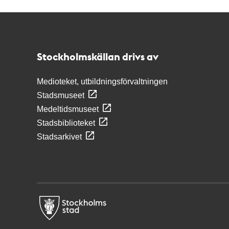
Kontakt
Stockholmskällan
Stockholmskällan drivs av
Medioteket, utbildningsförvaltningen
Stadsmuseet
Medeltidsmuseet
Stadsbiblioteket
Stadsarkivet