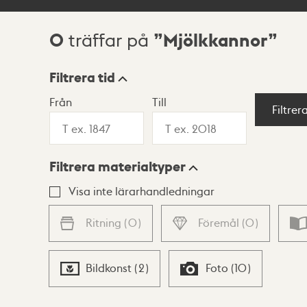
0
Mjölkkannor
träffar på
Sökresultat
Filtrera tid
Från
Till
Visningsläge
Filtrer
Filtrera materialtyper
Lista
Karta
Visa inte lärarhandledningar
Ritning
(
0
)
Föremål
(
0
)
Bildkonst
(
2
)
Foto
(
10
)