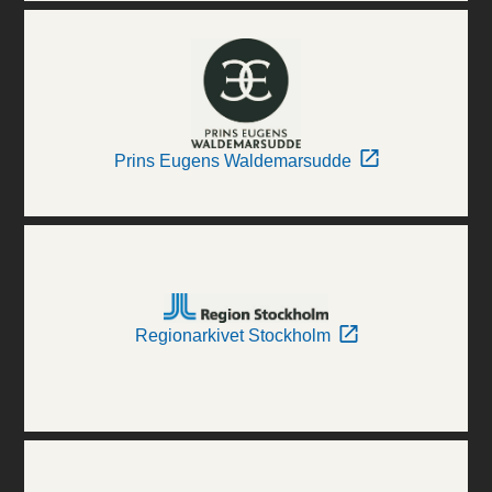
Prins Eugens Waldemarsudde
Regionarkivet Stockholm