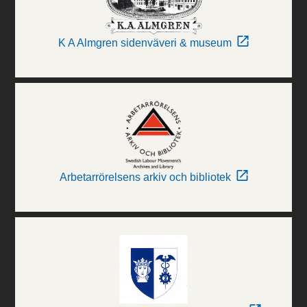
K A Almgren sidenväveri & museum
Arbetarrörelsens arkiv och bibliotek