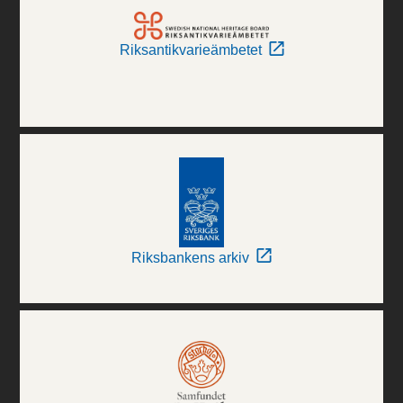
Riksantikvarieämbetet
Riksbankens arkiv