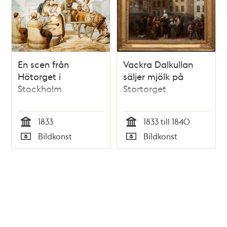
En scen från
Vackra Dalkullan
Hötorget i
säljer mjölk på
Stockholm
Stortorget
1833
1833 till 1840
Tid
Tid
Bildkonst
Bildkonst
Typ
Typ