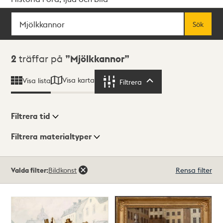
Sök
Fritextsök
Sök
Sökresultat
2
träffar på
Mjölkkannor
Visa karta
Visa lista
Filtrera
Filtrera
Filtrera tid
Filtrera materialtyper
Visningsläge
Totalt
Valda filter:
Bildkonst
Rensa filter
2
träffar
Lista
Karta