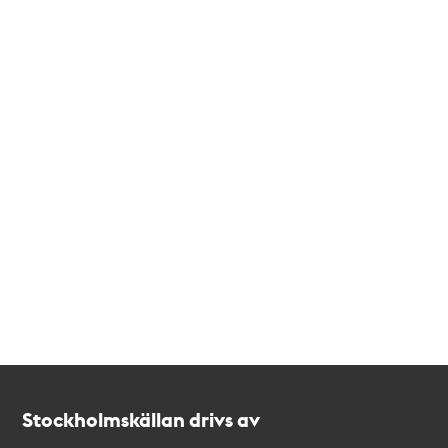
Kontakt
Stockholmskällan
Stockholmskällan drivs av